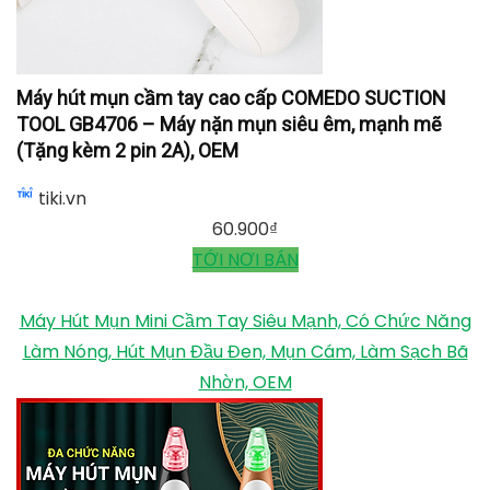
Máy hút mụn cầm tay cao cấp COMEDO SUCTION
TOOL GB4706 – Máy nặn mụn siêu êm, mạnh mẽ
(Tặng kèm 2 pin 2A), OEM
tiki.vn
60.900
₫
TỚI NƠI BÁN
Máy Hút Mụn Mini Cầm Tay Siêu Mạnh, Có Chức Năng
Làm Nóng, Hút Mụn Đầu Đen, Mụn Cám, Làm Sạch Bã
Nhờn, OEM