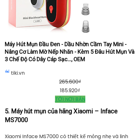
Máy Hút Mụn Đầu Đen - Dầu Nhờn Cầm Tay Mini -
Nâng Cơ Làm Mờ Nếp Nhăn - Kèm 5 Đâu Hút Mụn Và
3 Chế Độ Có Dây Cáp Sạc..., OEM
tiki.vn
265.600
₫
185.920
₫
TỚI NƠI BÁN
5. Máy hút mụn của hãng Xiaomi – Inface
MS7000
Xiaomi Inface MS7000 có thiết kế mỏng nhẹ và linh