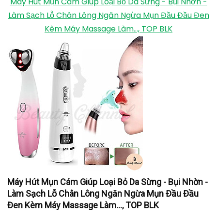
Máy Hút Mụn Cám Giúp Loại Bỏ Da Sừng - Bụi Nhờn -
Làm Sạch Lỗ Chân Lông Ngăn Ngừa Mụn Đầu Đầu Đen
Kèm Máy Massage Làm..., TOP BLK
Máy Hút Mụn Cám Giúp Loại Bỏ Da Sừng - Bụi Nhờn -
Làm Sạch Lỗ Chân Lông Ngăn Ngừa Mụn Đầu Đầu
Đen Kèm Máy Massage Làm..., TOP BLK