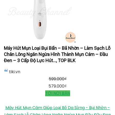
Máy Hút Mụn Loại Bụi Bẩn – Bã Nhờn – Làm Sạch Lỗ
Chân Lông Ngăn Ngừa Hình Thành Mụn Cám – Đầu
Đen – 3 Cấp Độ Lực Hút..., TOP BLK
tiki.vn
599.000
₫
579.000
₫
TỚI NƠI BÁN
Máy Hút Mụn Cám Giúp Loại Bỏ Da Sừng - Bụi Nhờn -
Làm Sạch Lỗ Chân Lông Ngăn Ngừa Mụn Đầu Đầu Đen