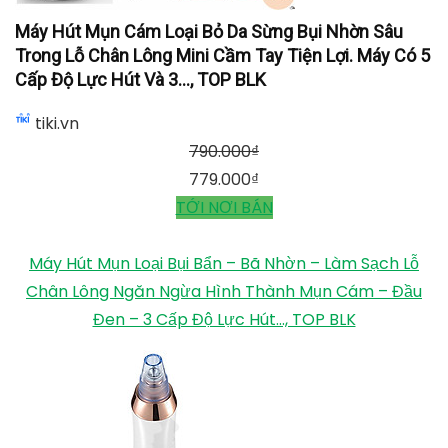
Máy Hút Mụn Cám Loại Bỏ Da Sừng Bụi Nhờn Sâu
Trong Lỗ Chân Lông Mini Cầm Tay Tiện Lợi. Máy Có 5
Cấp Độ Lực Hút Và 3..., TOP BLK
tiki.vn
790.000
₫
779.000
₫
TỚI NƠI BÁN
Máy Hút Mụn Loại Bụi Bẩn – Bã Nhờn – Làm Sạch Lỗ
Chân Lông Ngăn Ngừa Hình Thành Mụn Cám – Đầu
Đen – 3 Cấp Độ Lực Hút..., TOP BLK