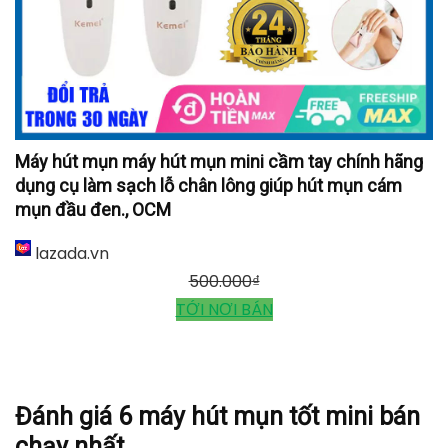
Máy hút mụn máy hút mụn mini cầm tay chính hãng
dụng cụ làm sạch lỗ chân lông giúp hút mụn cám
mụn đầu đen., OCM
lazada.vn
500.000
₫
TỚI NƠI BÁN
Đánh giá 6 máy hút mụn tốt mini bán
chạy nhất