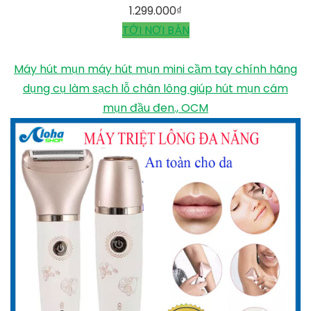
1.299.000
₫
TỚI NƠI BÁN
Máy hút mụn máy hút mụn mini cầm tay chính hãng
dụng cụ làm sạch lỗ chân lông giúp hút mụn cám
mụn đầu đen., OCM