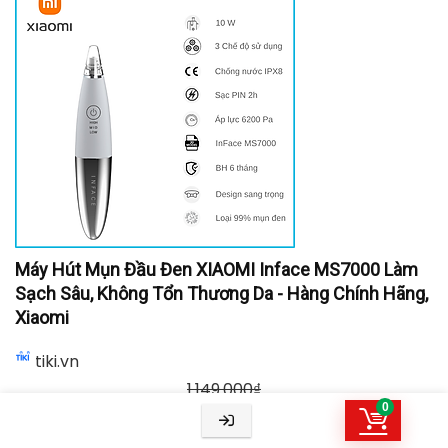
Máy Hút Mụn Đầu Đen XIAOMI Inface MS7000 Làm
Sạch Sâu, Không Tổn Thương Da - Hàng Chính Hãng,
Xiaomi
tiki.vn
1.149.000
₫
0
599.000
₫
TỚI NƠI BÁN