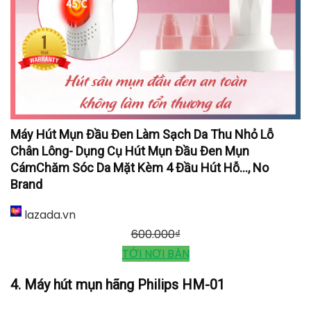
Máy Hút Mụn Đầu Đen Làm Sạch Da Thu Nhỏ Lỗ
Chân Lông- Dụng Cụ Hút Mụn Đầu Đen Mụn
CámChăm Sóc Da Mặt Kèm 4 Đầu Hút Hỗ..., No
Brand
lazada.vn
600.000
₫
TỚI NƠI BÁN
4. Máy hút mụn hãng Philips HM-01