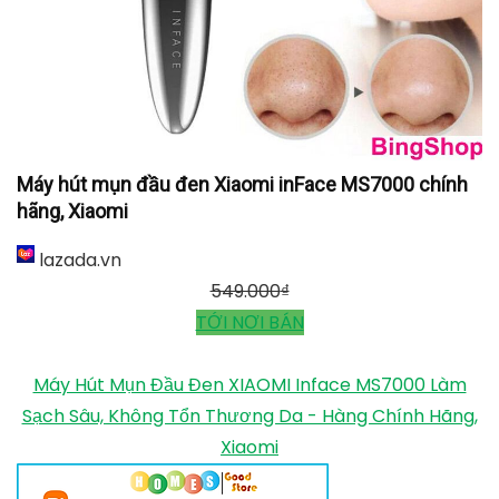
Máy hút mụn đầu đen Xiaomi inFace MS7000 chính
hãng, Xiaomi
lazada.vn
549.000
₫
TỚI NƠI BÁN
Máy Hút Mụn Đầu Đen XIAOMI Inface MS7000 Làm
Sạch Sâu, Không Tổn Thương Da - Hàng Chính Hãng,
Xiaomi