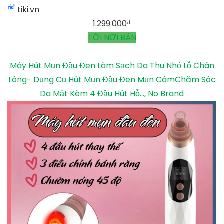
tiki.vn
1.299.000
₫
TỚI NƠI BÁN
Máy Hút Mụn Đầu Đen Làm Sạch Da Thu Nhỏ Lỗ Chân
Lông- Dụng Cụ Hút Mụn Đầu Đen Mụn CámChăm Sóc
Da Mặt Kèm 4 Đầu Hút Hỗ..., No Brand