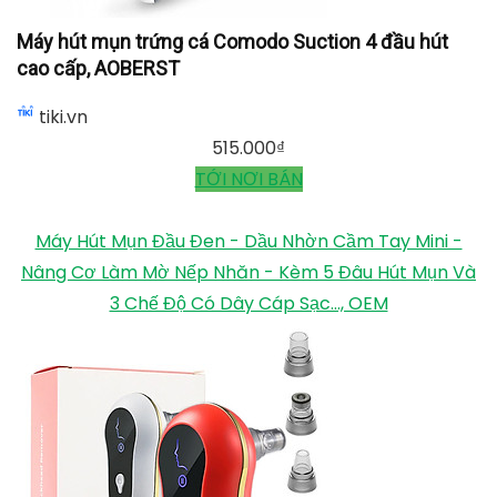
Máy hút mụn trứng cá Comodo Suction 4 đầu hút
cao cấp, AOBERST
tiki.vn
515.000
₫
TỚI NƠI BÁN
Máy Hút Mụn Đầu Đen - Dầu Nhờn Cầm Tay Mini -
Nâng Cơ Làm Mờ Nếp Nhăn - Kèm 5 Đâu Hút Mụn Và
3 Chế Độ Có Dây Cáp Sạc..., OEM