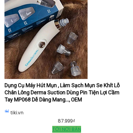
Dụng Cụ Máy Hút Mụn , Làm Sạch Mụn Se Khít Lỗ
Chân Lông Derma Suction Dùng Pin Tiện Lợi Cầm
Tay MP068 Dễ Dàng Mang..., OEM
tiki.vn
87.999
₫
TỚI NƠI BÁN