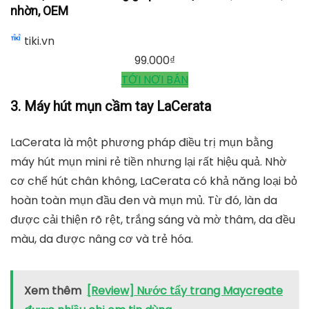
nhờn, OEM
tiki.vn
99.000
₫
TỚI NƠI BÁN
3. Máy hút mụn cầm tay LaCerata
LaCerata là một phương pháp điều trị mụn bằng
máy hút mụn mini rẻ tiền nhưng lại rất hiệu quả. Nhờ
cơ chế hút chân không, LaCerata có khả năng loại bỏ
hoàn toàn mụn đầu đen và mụn mủ. Từ đó, làn da
được cải thiện rõ rệt, trắng sáng và mờ thâm, da đều
màu, da được nâng cơ và trẻ hóa.
Xem thêm
[Review] Nước tẩy trang Maycreate