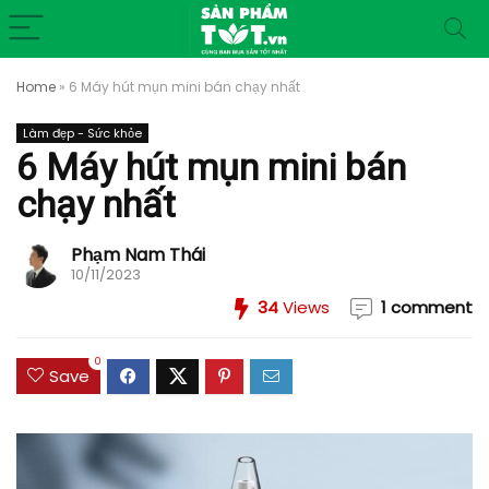
Home
»
6 Máy hút mụn mini bán chạy nhất
Làm đẹp - Sức khỏe
6 Máy hút mụn mini bán
chạy nhất
Phạm Nam Thái
10/11/2023
34
Views
1 comment
0
Save