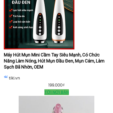
Máy Hút Mụn Mini Cầm Tay Siêu Mạnh, Có Chức
Năng Làm Nóng, Hút Mụn Đầu Đen, Mụn Cám, Làm
Sạch Bã Nhờn, OEM
tiki.vn
199.000
₫
TỚI NƠI BÁN