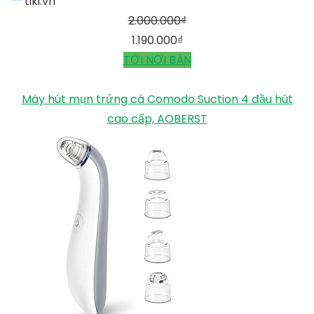
tiki.vn
2.000.000
₫
1.190.000
₫
TỚI NƠI BÁN
Máy hút mụn trứng cá Comodo Suction 4 đầu hút
cao cấp, AOBERST