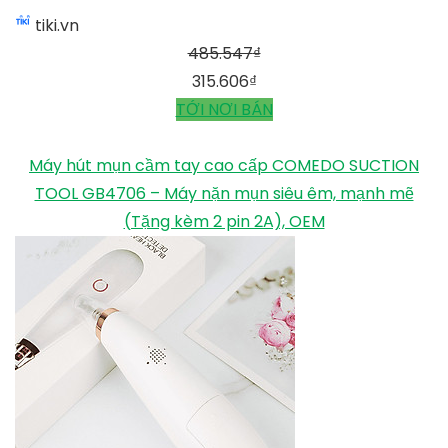
tiki.vn
485.547
₫
315.606
₫
TỚI NƠI BÁN
Máy hút mụn cầm tay cao cấp COMEDO SUCTION
TOOL GB4706 – Máy nặn mụn siêu êm, mạnh mẽ
(Tặng kèm 2 pin 2A), OEM