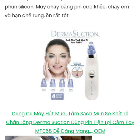
phun silicon. Máy chạy bằng pin cực khỏe, chạy êm
và hạn chế rung, ồn rất tốt.
Dụng Cụ Máy Hút Mụn , Làm Sạch Mụn Se Khít Lỗ
Chân Lông Derma Suction Dùng Pin Tiện Lợi Cầm Tay
MP068 Dễ Dàng Mang..., OEM