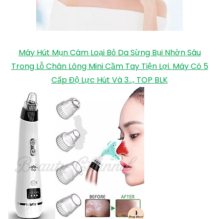
Máy Hút Mụn Cám Loại Bỏ Da Sừng Bụi Nhờn Sâu
Trong Lỗ Chân Lông Mini Cầm Tay Tiện Lợi. Máy Có 5
Cấp Độ Lực Hút Và 3..., TOP BLK