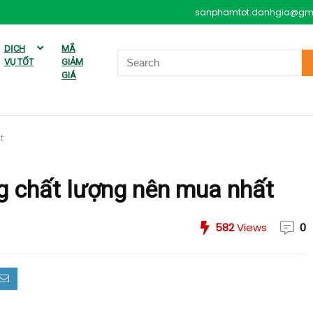
sanphamtot.danhgia@gm
DỊCH
MÃ
VỤ TỐT
GIẢM
GIÁ
t
g chất lượng nên mua nhất
582
Views
0