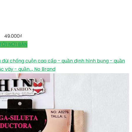
49.000
₫
TỚI NƠI BÁN
 đùi chống cuộn cao cấp - quần định hình bụng - quần
 váy - quần..., No Brand