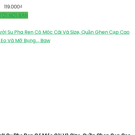
119.000
₫
TỚI NƠI BÁN
ưới Su Pha Ren Có Móc Cài Và Size, Quần Ghen Cạp Cao
 Eo Và Mỡ Bụng..., Baw