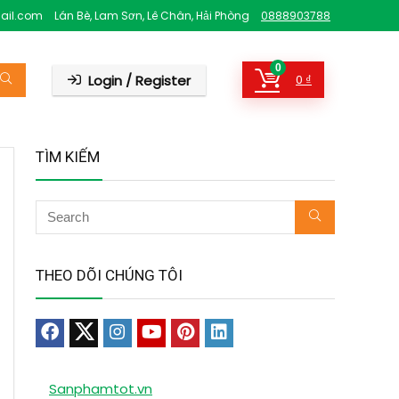
ail.com
Lán Bè, Lam Sơn, Lê Chân, Hải Phòng
0888903788
0
Login / Register
0
₫
TÌM KIẾM
THEO DÕI CHÚNG TÔI
Sanphamtot.vn