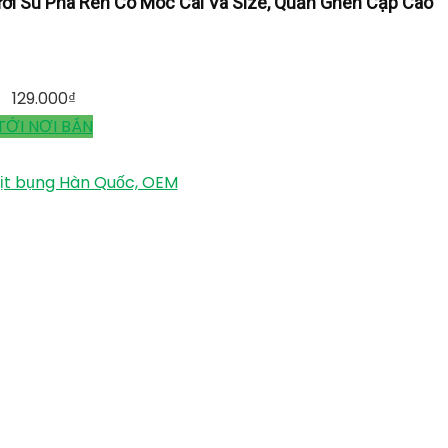
ới Su Pha Ren Có Móc Cài Và Size, Quần Ghen Cạp Cao
129.000
₫
TỚI NƠI BÁN
ịt bụng Hàn Quốc, OEM