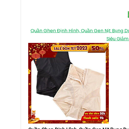
Quần Ghen Định Hình, Quần Gen Nịt Bụng D
Siêu Giảm