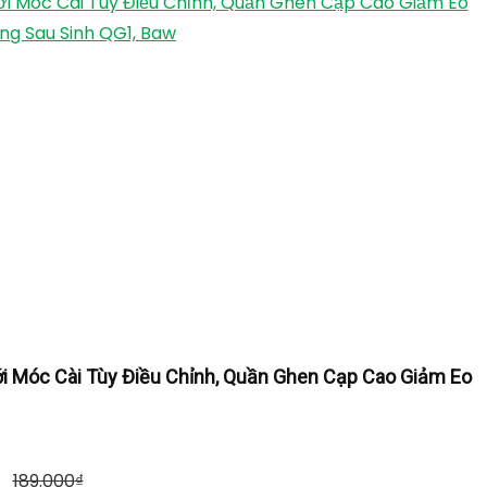
ới Móc Cài Tùy Điều Chỉnh, Quần Ghen Cạp Cao Giảm Eo
ng Sau Sinh QG1, Baw
i Móc Cài Tùy Điều Chỉnh, Quần Ghen Cạp Cao Giảm Eo
189.000
₫