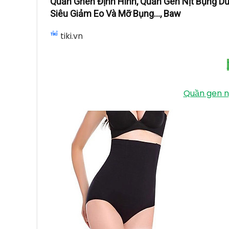
Quần Ghen Định Hình, Quần Gen Nịt Bụng Dư
Siêu Giảm Eo Và Mỡ Bụng..., Baw
tiki.vn
Quần gen n