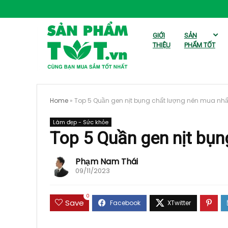
GIỚI
SẢN
THIỆU
PHẨM TỐT
Home
»
Top 5 Quần gen nịt bụng chất lượng nên mua nhấ
Làm đẹp - Sức khỏe
Top 5 Quần gen nịt bụn
Phạm Nam Thái
09/11/2023
0
Save