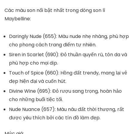
Các màu son nổi bật nhất trong dòng son lì
Maybelline:
Daringly Nude (655)
: Màu nude nhẹ nhàng, phù hợp
cho phong cách trang điểm tự nhiên.
Siren in Scarlet (690)
: Đỏ thuần quyến rũ, tôn da và
phù hợp cho mọi dịp.
Touch of Spice (660)
: Hồng đất trendy, mang lại vẻ
đẹp hiện đại và cuốn hút.
Divine Wine (695)
: Đỏ rượu sang trọng, hoàn hảo
cho những buổi tiệc tối.
Nude Nuance (657)
: Màu nâu đất thời thượng, rất
được yêu thích bởi các tín đồ làm đẹp.
Mức giá: