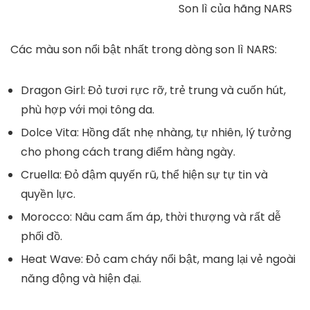
Son lì của hãng NARS
Các màu son nổi bật nhất trong dòng son lì NARS:
Dragon Girl
: Đỏ tươi rực rỡ, trẻ trung và cuốn hút,
phù hợp với mọi tông da.
Dolce Vita
: Hồng đất nhẹ nhàng, tự nhiên, lý tưởng
cho phong cách trang điểm hàng ngày.
Cruella
: Đỏ đậm quyến rũ, thể hiện sự tự tin và
quyền lực.
Morocco
: Nâu cam ấm áp, thời thượng và rất dễ
phối đồ.
Heat Wave
: Đỏ cam cháy nổi bật, mang lại vẻ ngoài
năng động và hiện đại.