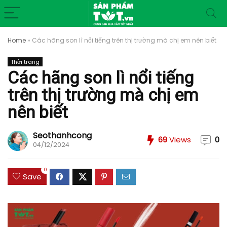
Home
»
Các hãng son lì nổi tiếng trên thị trường mà chị em nên biết
Thời trang
Các hãng son lì nổi tiếng
trên thị trường mà chị em
nên biết
Seothanhcong
69
Views
0
04/12/2024
0
Save