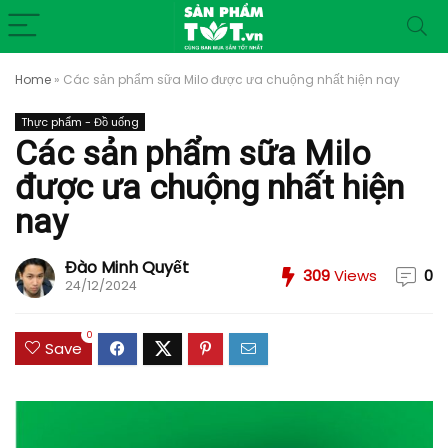
Home
»
Các sản phẩm sữa Milo được ưa chuộng nhất hiện nay
Thực phẩm - Đồ uống
Các sản phẩm sữa Milo
được ưa chuộng nhất hiện
nay
Đào Minh Quyết
309
Views
0
24/12/2024
0
Save