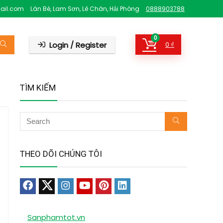
ail.com
Lán Bè, Lam Sơn, Lê Chân, Hải Phòng
0888903788
0
Login / Register
0
₫
TÌM KIẾM
THEO DÕI CHÚNG TÔI
Sanphamtot.vn