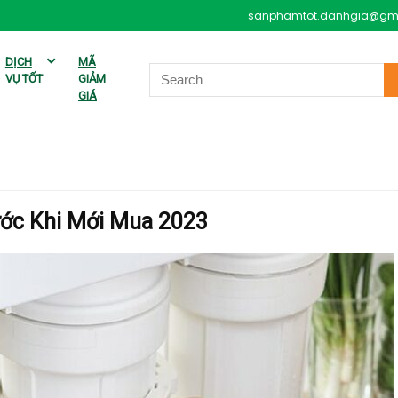
sanphamtot.danhgia@gm
DỊCH
MÃ
VỤ TỐT
GIẢM
GIÁ
ớc Khi Mới Mua 2023