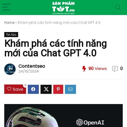
Home
»
Khám phá các tính năng mới của Chat GPT 4.0
Tin tức
Khám phá các tính năng
mới của Chat GPT 4.0
Contentseo
90
Views
0
24/10/2024
0
Save