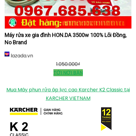
Máy rửa xe gia đình HON.DA 3500w 100% Lõi Đồng,
No Brand
lazada.vn
1.050.000
₫
TỚI NƠI BÁN
Mua Máy phun rửa áp lực cao Karcher K2 Classic tại
KARCHER VIETNAM