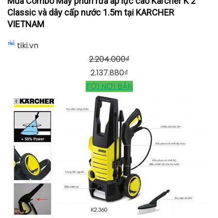
Mua Combo Máy phun rửa áp lực cao Karcher K 2
Classic và dây cấp nước 1.5m tại KARCHER
VIETNAM
tiki.vn
2.204.000
₫
2.137.880
₫
TỚI NƠI BÁN