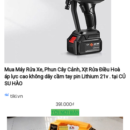
Mua Máy Rửa Xe, Phun Cây Cảnh, Xịt Rửa Điều Hoà
áp lực cao không dây cầm tay pin Lithium 21v . tại CỦ
SU HÀO
tiki.vn
391.000
₫
TỚI NƠI BÁN