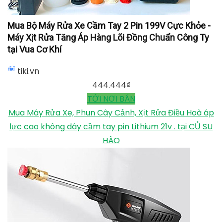
Mua Bộ Máy Rửa Xe Cầm Tay 2 Pin 199V Cực Khỏe -
Máy Xịt Rửa Tăng Áp Hàng Lõi Đồng Chuẩn Công Ty
tại Vua Cơ Khí
tiki.vn
444.444
₫
TỚI NƠI BÁN
Mua Máy Rửa Xe, Phun Cây Cảnh, Xịt Rửa Điều Hoà áp
lực cao không dây cầm tay pin Lithium 21v . tại CỦ SU
HÀO