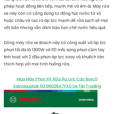
phép hoạt động liên tiếp, mạnh mẽ và êm ái. Máy rửa
xe này còn có công dụng tự động hút nước từ xô
hoặc chậu và tạo ra áp lực mạnh để rửa sạch sẽ mọi
vết bẩn nhưng vẫn đảm bảo hạn chế nước hiệu quả.
Dòng máy rửa xe Bosch này có công suất và áp lực
phun tối đa là 1300W và 110 mồi, súng phun cầm tay
linh hoạt với 2 đầu phun áp lực xoay và khuếch tán
thích hợp với mọi tình huống rửa.
Mua Máy Phun Xịt Rửa Áp Lực Cao Bosch
Easyaquatak 110 06008A7FK0 tại Tiki Trading