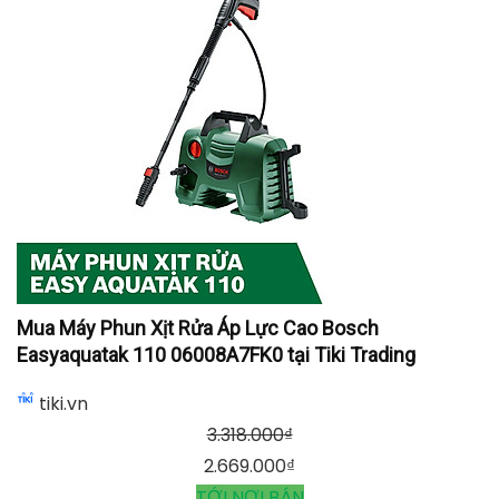
Mua Máy Phun Xịt Rửa Áp Lực Cao Bosch
Easyaquatak 110 06008A7FK0 tại Tiki Trading
tiki.vn
3.318.000
₫
2.669.000
₫
TỚI NƠI BÁN