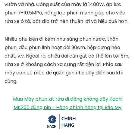
vườn và nhà. Công suất của máy là 1400W, áp lực
phun 7-10.5MPa, năng lực phun mạnh giúp cho việc
rửa xe ô tô, bát đĩa trở nên thuận lợi và hiệu quả hơn.
Nhiều phụ kiện đi kèm như súng phun nước, thân
phun, đầu phun linh hoạt dài 90cm, hộp đựng hóa
chất, v.v. Ngoài ra, chiều dài cần gạt có thể lên tới 5m,
rửa xe ở khoảng cách xa cũng rất tiện lợi. Phía sau
máy còn có móc để quấn gọn nhẹ dây điện sau khi
dùng.
Mua Máy phun xịt rửa di động không dây Kachi
MK260 dùng pin - Hàng chính hãng tại Bảo My