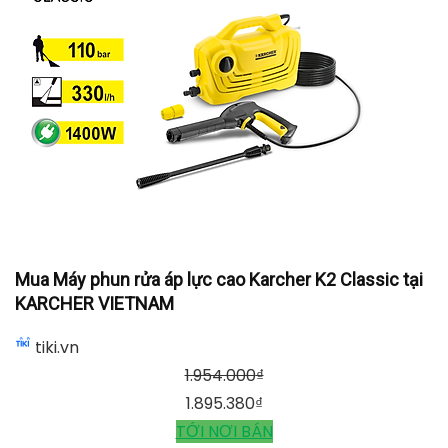
Mua Máy phun rửa áp lực cao Karcher K2 Classic tại
KARCHER VIETNAM
tiki.vn
1.954.000
₫
1.895.380
₫
TỚI NƠI BÁN