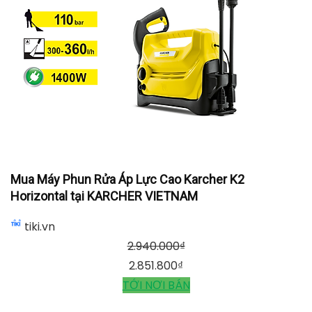
Mua Máy Phun Rửa Áp Lực Cao Karcher K2
Horizontal tại KARCHER VIETNAM
tiki.vn
2.940.000
₫
2.851.800
₫
TỚI NƠI BÁN