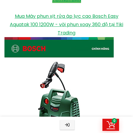
Mua Máy phun xịt rửa áp lực cao Bosch Easy
Aquatak 100 1200W - vòi phun xoay 360 độ tại Tiki
Trading
0