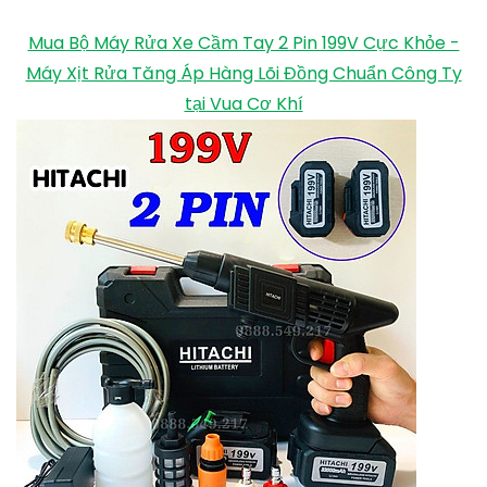
Mua Bộ Máy Rửa Xe Cầm Tay 2 Pin 199V Cực Khỏe -
Máy Xịt Rửa Tăng Áp Hàng Lõi Đồng Chuẩn Công Ty
tại Vua Cơ Khí