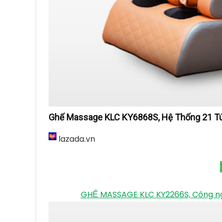
Ghế Massage KLC KY6868S, Hệ Thống 21 Túi 
lazada.vn
GHẾ MASSAGE KLC KY2266S, Công nghệ 