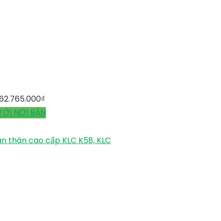
62.765.000
₫
TỚI NƠI BÁN
n thân cao cấp KLC K58, KLC