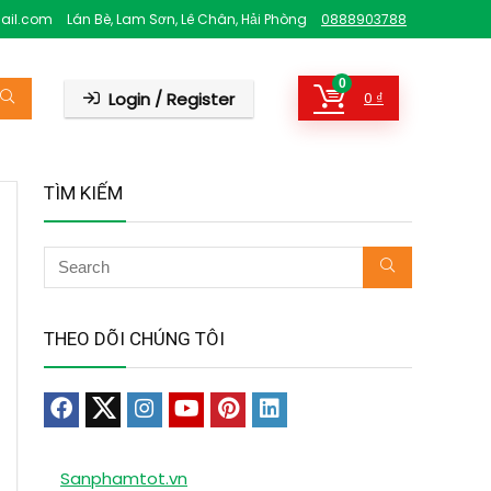
ail.com
Lán Bè, Lam Sơn, Lê Chân, Hải Phòng
0888903788
0
Login / Register
0
₫
TÌM KIẾM
THEO DÕI CHÚNG TÔI
Sanphamtot.vn