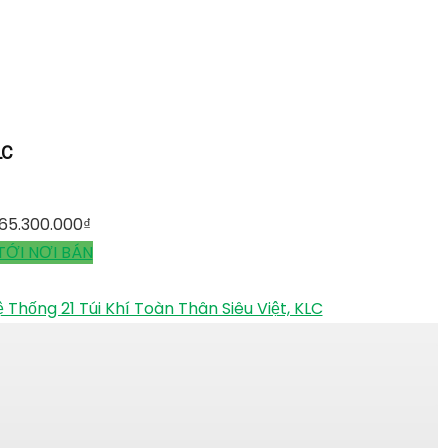
LC
65.300.000
₫
TỚI NƠI BÁN
hống 21 Túi Khí Toàn Thân Siêu Việt, KLC