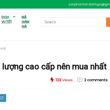
sanphamtot.danhgia@gm
DỊCH
MÃ
VỤ TỐT
GIẢM
GIÁ
nhất
 lượng cao cấp nên mua nhất
123
Views
2 comments