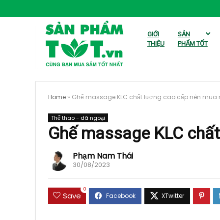
GIỚI
SẢN
THIỆU
PHẨM TỐT
Home
»
Ghế massage KLC chất lượng cao cấp nên mua 
Thể thao - dã ngoại
Ghế massage KLC chất
Phạm Nam Thái
30/08/2023
0
Save