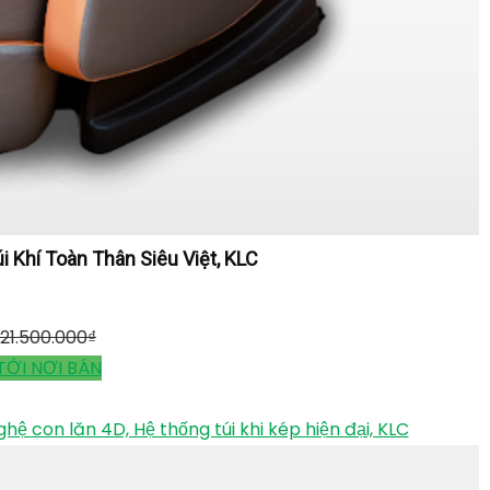
Khí Toàn Thân Siêu Việt, KLC
21.500.000
₫
TỚI NƠI BÁN
con lăn 4D, Hệ thống túi khi kép hiện đại, KLC