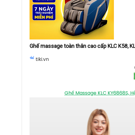
Ghế massage toàn thân cao cấp KLC K58, K
tiki.vn
Ghế Massage KLC KY6868S, Hệ T