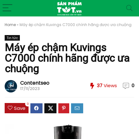
Home
»
Máy ép chậm Kuvings C7000 chính hãng được ưa chuộng
Tin tức
Máy ép chậm Kuvings
C7000 chính hãng được ưa
chuộng
Contentseo
37
Views
0
17/11/2023
0
Save