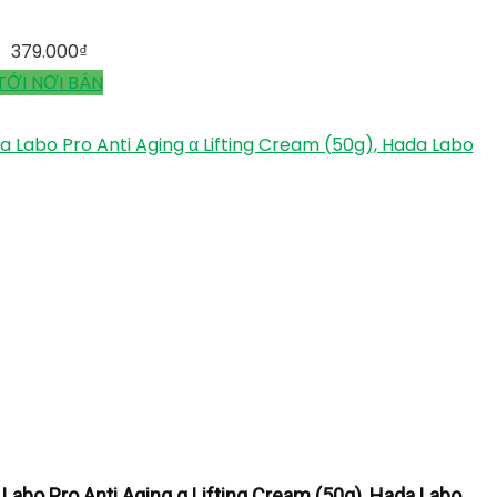
379.000
₫
TỚI NƠI BÁN
Labo Pro Anti Aging α Lifting Cream (50g), Hada Labo
abo Pro Anti Aging α Lifting Cream (50g), Hada Labo