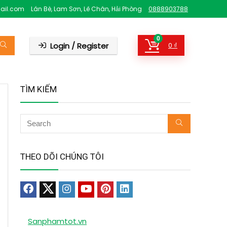
ail.com
Lán Bè, Lam Sơn, Lê Chân, Hải Phòng
0888903788
0
Login / Register
0
₫
TÌM KIẾM
THEO DÕI CHÚNG TÔI
Sanphamtot.vn