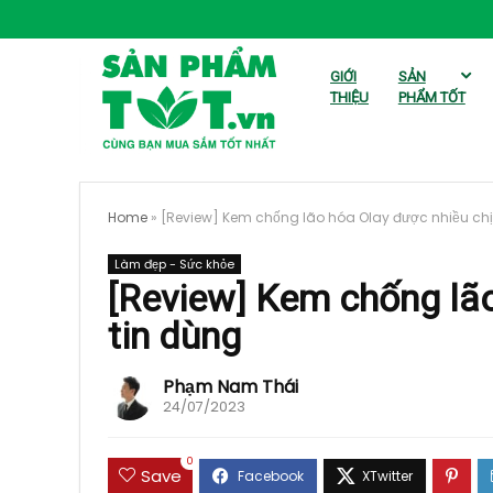
GIỚI
SẢN
THIỆU
PHẨM TỐT
Home
»
[Review] Kem chống lão hóa Olay được nhiều chị
Làm đẹp - Sức khỏe
[Review] Kem chống lão
tin dùng
Phạm Nam Thái
24/07/2023
0
Save