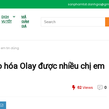
sanphamtot.danhgia@gm
DỊCH
MÃ
VỤ TỐT
GIẢM
GIÁ
 em tin dùng
 hóa Olay được nhiều chị em
62
Views
0