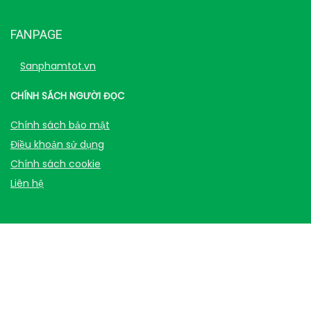
FANPAGE
Sanphamtot.vn
CHÍNH SÁCH NGƯỜI ĐỌC
Chính sách bảo mật
Điều khoản sử dụng
Chính sách cookie
Liên hệ