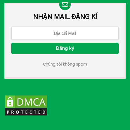
NHẬN MAIL ĐĂNG KÍ
Chúng tôi không spam