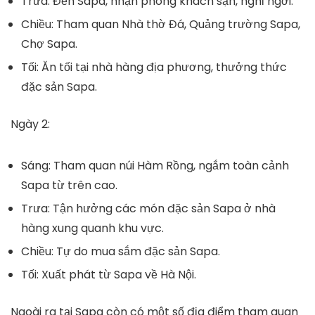
Trưa: Đến Sapa, nhận phòng khách sạn, nghỉ ngơi.
Chiều: Tham quan Nhà thờ Đá, Quảng trường Sapa,
Chợ Sapa.
Tối: Ăn tối tại nhà hàng địa phương, thưởng thức
đặc sản Sapa.
Ngày 2:
Sáng: Tham quan núi Hàm Rồng, ngắm toàn cảnh
Sapa từ trên cao.
Trưa: Tận hưởng các món đặc sản Sapa ở nhà
hàng xung quanh khu vực.
Chiều: Tự do mua sắm đặc sản Sapa.
Tối: Xuất phát từ Sapa về Hà Nội.
Ngoài ra tại Sapa còn có một số địa điểm tham quan