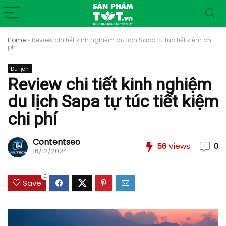
Home
»
Review chi tiết kinh nghiệm du lịch Sapa tự túc tiết kiệm chi
phí
Du lịch
Review chi tiết kinh nghiệm
du lịch Sapa tự túc tiết kiệm
chi phí
Contentseo
56
Views
0
16/12/2024
0
Save