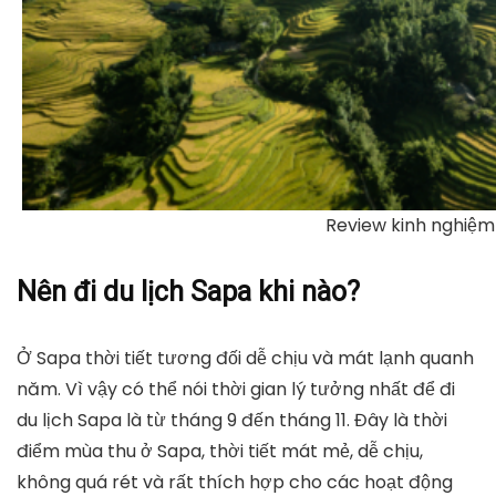
Review kinh nghiệm
Nên đi du lịch Sapa khi nào?
Ở Sapa thời tiết tương đối dễ chịu và mát lạnh quanh
năm. Vì vậy có thể nói
thời gian lý tưởng nhất để đi
du lịch Sapa
là từ tháng 9 đến tháng 11. Đây là thời
điểm mùa thu ở Sapa, thời tiết mát mẻ, dễ chịu,
không quá rét và rất thích hợp cho các hoạt động