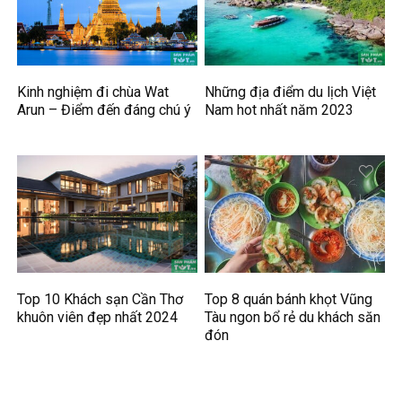
Kinh nghiệm đi chùa Wat
Những địa điểm du lịch Việt
Arun – Điểm đến đáng chú ý
Nam hot nhất năm 2023
Top 10 Khách sạn Cần Thơ
Top 8 quán bánh khọt Vũng
khuôn viên đẹp nhất 2024
Tàu ngon bổ rẻ du khách săn
đón