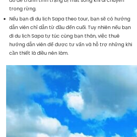
đồ để tránh tình trạng bị mất sóng khi di chuyển
trong rừng.
Nếu bạn đi du lịch Sapa theo tour, bạn sẽ có hướng
dẫn viên chỉ dẫn từ đầu đến cuối. Tuy nhiên nếu bạn
đi du lịch Sapa tự túc cùng bạn thân, việc thuê
hướng dẫn viên để được tư vấn và hỗ trợ những khi
cần thiết là điều nên làm.