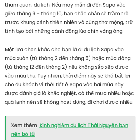
tham quan, du lịch. Nếu may mắn đi đến Sapa vào
giữa tháng 9 – tháng 10, bạn chắc chắn sẽ trầm trồ
trước khung cảnh thiên nhiên vô cùng thơ mộng, trữ
tình tạo bởi những cánh đồng lúa chín vàng óng.
Một lựa chọn khác cho bạn là đi du lịch Sapa vào
mùa xuân (từ tháng 2 đến tháng 5) hoặc mùa đông
(từ tháng 12 đến tháng 2) nếu không sắp xếp được
vào mùa thu. Tuy nhiên, thời điểm này sẽ khá bất lợi
cho du khách vì thời tiết ở Sapa vào hai mùa này
được đánh giá là khắc nghiệt, có thể mưa nhiều hoặc
quá lạnh nên sẽ không hoạt động, đi chơi được nhiều.
Xem thêm
Kinh nghiệm du lịch Thái Nguyên bạn
nên bỏ túi