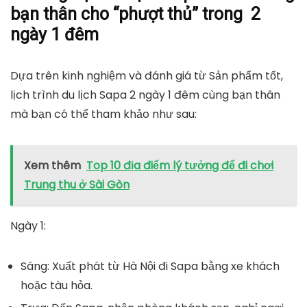
bạn thân cho “phượt thủ” trong 2
ngày 1 đêm
Dựa trên kinh nghiệm và đánh giá từ Sản phẩm tốt,
lịch trình du lịch Sapa 2 ngày 1 đêm cùng bạn thân
mà bạn có thể tham khảo như sau:
Xem thêm
Top 10 địa điểm lý tưởng để đi chơi
Trung thu ở Sài Gòn
Ngày 1:
Sáng: Xuất phát từ Hà Nội đi Sapa bằng xe khách
hoặc tàu hỏa.