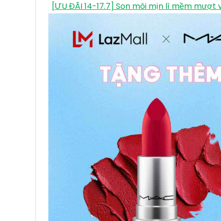
Son Lì Cao Cấp MAC Powder Kiss Lipstick, 
tiki.vn
Son Kem Mac Powder Kiss Liquid Lipc