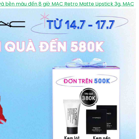
M.A.C
520.000
₫
489.000
₫
TỚI NƠI BÁN
olour 991 Devoted To Chili 5ml - Đỏ Gạch, M.A.C