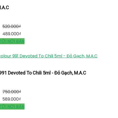
590.000
₫
420.000
₫
TỚI NƠI BÁN
C Powder Kiss Lipstick, M.A.C