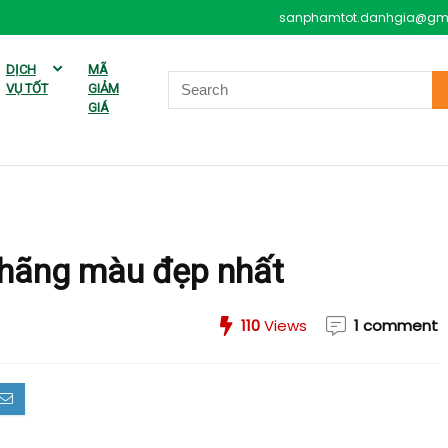
sanphamtot.danhgia@gm
DỊCH
MÃ
VỤ TỐT
GIẢM
GIÁ
 hãng màu đẹp nhất
110
Views
1 comment