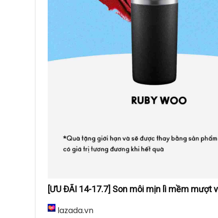
Son Kem Mac Powder Kiss Liquid Lipcolour 9
tiki.vn
[ƯU ĐÃI 14-17.7] Son môi mịn lì mềm mượt 