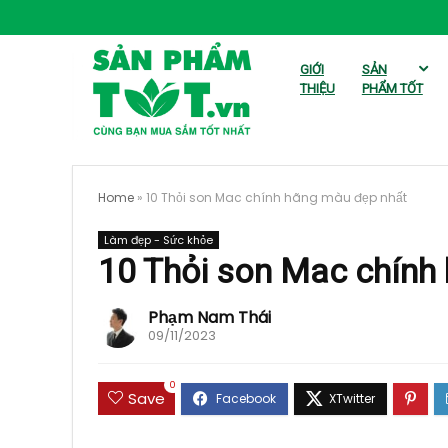
GIỚI
SẢN
THIỆU
PHẨM TỐT
Home
»
10 Thỏi son Mac chính hãng màu đẹp nhất
Làm đẹp - Sức khỏe
10 Thỏi son Mac chính
Phạm Nam Thái
09/11/2023
0
Save