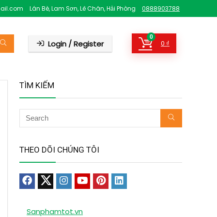
ail.com
Lán Bè, Lam Sơn, Lê Chân, Hải Phòng
0888903788
0
Login / Register
0
₫
TÌM KIẾM
THEO DÕI CHÚNG TÔI
Sanphamtot.vn