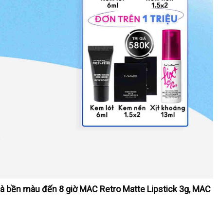
91 Devoted To Chili 5ml - Đỏ Gạch, M.A.C
750.000
₫
589.000
₫
TỚI NƠI BÁN
và bền màu đến 8 giờ MAC Retro Matte Lipstick 3g, MAC