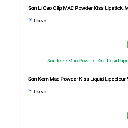
Son Môi MAC Matte Lipstick 3g, M.A.C
tiki.vn
Son Lì Cao Cấp MA