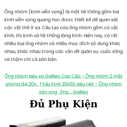
Ống nhòm (kính viễn vọng) là một hệ thống gồm hai
kính viễn vọng quang học được thiết kế để quan sát
các vật thể ở xa. Cấu tạo của ống nhòm gồm có vật
kính, thị kính và hệ thống lăng kính. Hiện nay, có rất
nhiều loại ống nhòm và nhiều mục đích sử dụng khác
nhau, khác nhau trong các vấn đề quân sự, cuộc sống
và thậm chí cả săn bắn.
Ống nhòm siêu xa Galileo Cao Cấp - Ống nhòm 2 mắt
phóng đại 20x , Thấu kính 20x50 siêu nét - Ống nhòm
săn ong , ống..., Galileo