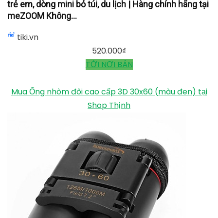
trẻ em, dòng mini bỏ túi, du lịch | Hàng chính hãng tại
meZOOM Không...
tiki.vn
520.000
₫
TỚI NƠI BÁN
Mua Ống nhòm đôi cao cấp 3D 30x60 (màu đen) tại
Shop Thịnh