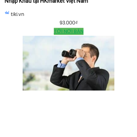
Nhập Khẩu tại HKmarket Việt Nam
tiki.vn
93.000
₫
TỚI NƠI BÁN