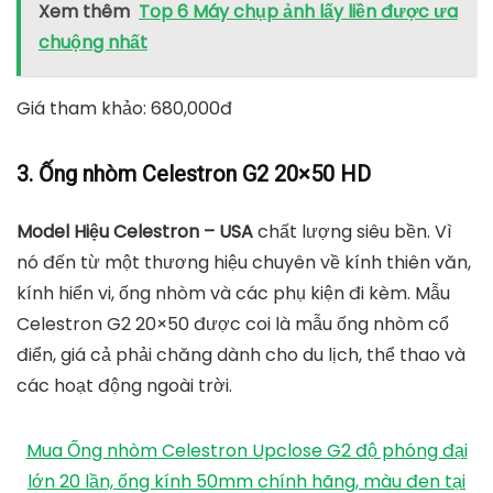
Xem thêm
Top 6 Máy chụp ảnh lấy liền được ưa
chuộng nhất
Giá tham khảo: 680,000đ
3. Ống nhòm Celestron G2 20×50 HD
Model Hiệu Celestron – USA
chất lượng siêu bền. Vì
nó đến từ một thương hiệu chuyên về kính thiên văn,
kính hiển vi, ống nhòm và các phụ kiện đi kèm. Mẫu
Celestron G2 20×50 được coi là mẫu ống nhòm cổ
điển, giá cả phải chăng dành cho du lịch, thể thao và
các hoạt động ngoài trời.
Mua Ống nhòm Celestron Upclose G2 độ phóng đại
lớn 20 lần, ống kính 50mm chính hãng, màu đen tại