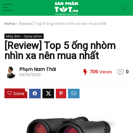
Home
»
[Review] Top 5 ống nhòm nhìn xa nên mua nhất
Máy ảnh - Quay phim
[Review] Top 5 ống nhòm
nhìn xa nên mua nhất
Phạm Nam Thái
705
Views
0
04/10/2023
1
Save