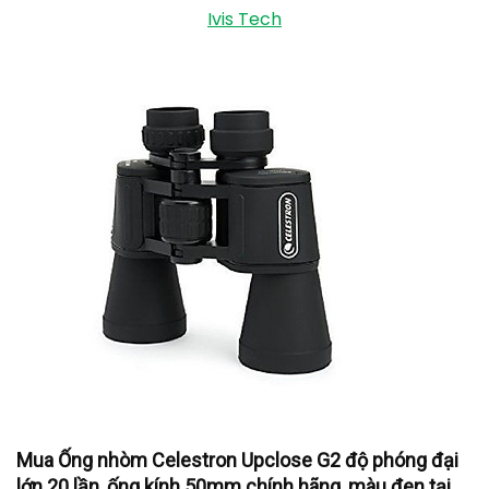
Ivis Tech
Mua Ống nhòm Celestron Upclose G2 độ phóng đại
lớn 20 lần, ống kính 50mm chính hãng, màu đen tại