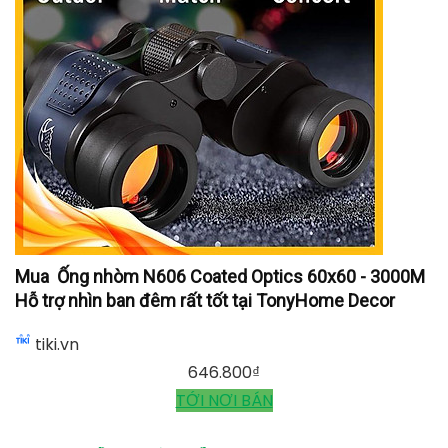
Mua ️ Ống nhòm N606 Coated Optics 60x60 - 3000M
Hỗ trợ nhìn ban đêm rất tốt tại TonyHome Decor
tiki.vn
646.800
₫
TỚI NƠI BÁN