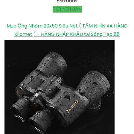
530.000
₫
TỚI NƠI BÁN
Mua Ống Nhòm 20x50 Siêu Nét ( TẦM NHÌN XA HÀNG
Kilomet ) - HÀNG NHẬP KHẨU tại Sáng Tạo 88