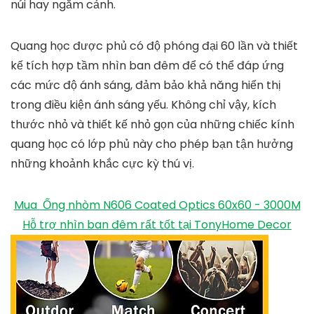
núi hay ngắm cảnh.
Quang học được phủ có độ phóng đại 60 lần và thiết
kế tích hợp tầm nhìn ban đêm để có thể đáp ứng
các mức độ ánh sáng, đảm bảo khả năng hiển thị
trong điều kiện ánh sáng yếu. Không chỉ vậy, kích
thước nhỏ và thiết kế nhỏ gọn của những chiếc kính
quang học có lớp phủ này cho phép bạn tận hưởng
những khoảnh khắc cực kỳ thú vị.
Mua ️ Ống nhòm N606 Coated Optics 60x60 - 3000M
Hỗ trợ nhìn ban đêm rất tốt tại TonyHome Decor