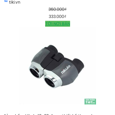
tiki.vn
360.000
₫
333.000
₫
TỚI NƠI BÁN