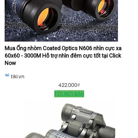
Mua Ống nhòm Coated Optics N606 nhìn cực xa
60x60 - 3000M Hỗ trợ nhìn đêm cực tốt tại Click
Now
tiki.vn
422.000
₫
TỚI NƠI BÁN