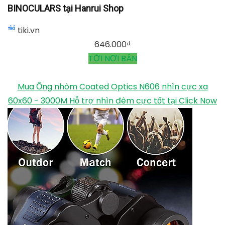
BINOCULARS tại Hanrui Shop
tiki.vn
646.000
₫
TỚI NƠI BÁN
Mua Ống nhòm Coated Optics N606 nhìn cực xa
60x60 - 3000M Hỗ trợ nhìn đêm cực tốt tại Click Now