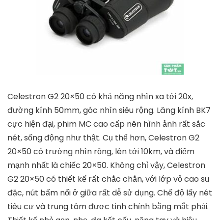
Celestron G2 20×50 có khả năng nhìn xa tới 20x,
đường kính 50mm, góc nhìn siêu rộng. Lăng kính BK7
cực hiện đại, phim MC cao cấp nên hình ảnh rất sắc
nét, sống động như thật. Cụ thể hơn, Celestron G2
20×50 có trường nhìn rộng, lên tới 10km, và điểm
mạnh nhất là chiếc 20×50. Không chỉ vậy, Celestron
G2 20×50 có thiết kế rất chắc chắn, với lớp vỏ cao su
đặc, nút bấm nổi ở giữa rất dễ sử dụng. Chế độ lấy nét
tiêu cự và trung tâm được tinh chỉnh bằng mắt phải.