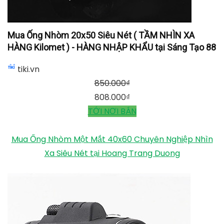
Mua Ống Nhòm 20x50 Siêu Nét ( TẦM NHÌN XA
HÀNG Kilomet ) - HÀNG NHẬP KHẨU tại Sáng Tạo 88
tiki.vn
850.000
₫
808.000
₫
TỚI NƠI BÁN
Mua Ống Nhòm Một Mắt 40x60 Chuyên Nghiệp Nhìn
Xa Siêu Nét tại Hoang Trang Duong