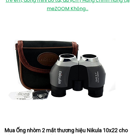
trẻ em, dòng mini bỏ túi, du lịch | Hàng chính hãng tại
meZOOM Không...
Mua Ống nhòm 2 mắt thương hiệu Nikula 10x22 cho