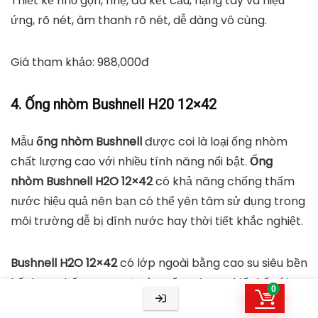
Thiết kế nhỏ gọn, nhẹ, đa kết cấu, nặng tay và hiệu
ứng, rõ nét, âm thanh rõ nét, dễ dàng vô cùng.
Giá tham khảo: 988,000đ
4. Ống nhòm Bushnell H20 12×42
Mẫu
ống nhòm Bushnell
được coi là loại ống nhòm
chất lượng cao với nhiều tính năng nổi bật.
Ống
nhòm Bushnell H2O 12×42
có khả năng chống thấm
nước hiệu quả nên bạn có thể yên tâm sử dụng trong
môi trường dễ bị dính nước hay thời tiết khắc nghiệt.
Bushnell H2O 12×42
có lớp ngoài bằng cao su siêu bền
kết hợp chống trượt. Đường ống được thiết kế với
0
một máy bơm nitơ để đảm bảo chống sương mù và