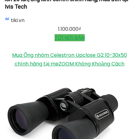
Ivis Tech
tiki.vn
1.100.000
₫
TỚI NƠI BÁN
Mua Ống nhòm Celestron Upclose G2 10-30x50
chính hãng tại meZOOM Không Khoảng Cách