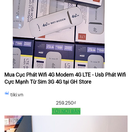
Mua Cục Phát Wifi 4G Modem 4G LTE - Usb Phát Wifi
Cực Mạnh Từ Sim 3G 4G tại GH Store
tiki.vn
259.250
₫
TỚI NƠI BÁN