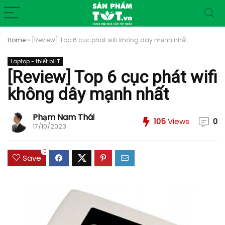
Home
»
[Review] Top 6 cục phát wifi không dây mạnh nhất
Laptop - thiết bị IT
[Review] Top 6 cục phát wifi
không dây mạnh nhất
Phạm Nam Thái
105
Views
0
17/10/2023
0
Save