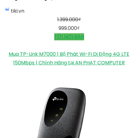
tiki.vn
1.399.000
₫
999.000
₫
TỚI NƠI BÁN
Mua TP-Link M7000 | Bộ Phát Wi-Fi Di Động 4G LTE
150Mbps | Chính Hãng tại AN PHAT COMPUTER