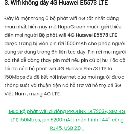
3. Wifi không dây 4G Huawei E5573 LTE
Đây là một trong 6 bộ phát wifi 4G tốt nhất đáng
mua nhất hiện nay mà HapoGreen muốn giới thiệu
đến mọi người
Bộ phát wifi 4G Huawei E5573 LTE
được trang bị viên pin rời 1500mAh cho phép người
dùng sử dụng trong 6h liên tục đấy. Pin rời mọi người
có thể dễ dàng thay pin mới nếu pin cũ bị hư Tốc độ
tối đa của bộ phát wifi 4G Huawei E5573 LTE là
150Mbps đủ để kết nối internet của mọi người được
thông suốt và thuận tiện Nó hỗ trợ và hỗ trợ cả 3G
Việt Nam , mạng 4G LTE.
Mua Bộ phát Wifi di động PROLiNK DL7203E, SIM 4G
LTE 150Mbps, pin 5200mAH, màn hình 1.44", cổng
RJ45, USB 2.0,...