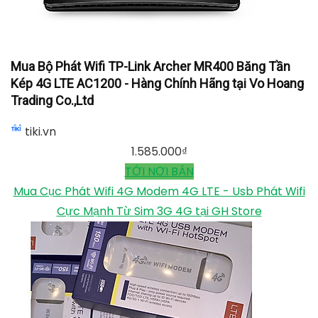
Mua Bộ Phát Wifi TP-Link Archer MR400 Băng Tần
Kép 4G LTE AC1200 - Hàng Chính Hãng tại Vo Hoang
Trading Co.,Ltd
tiki.vn
1.585.000
₫
TỚI NƠI BÁN
Mua Cục Phát Wifi 4G Modem 4G LTE - Usb Phát Wifi
Cực Mạnh Từ Sim 3G 4G tại GH Store