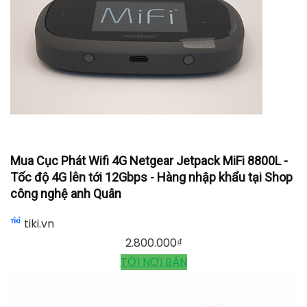
Mua Cục Phát Wifi 4G Netgear Jetpack MiFi 8800L -
Tốc độ 4G lên tới 12Gbps - Hàng nhập khẩu tại Shop
công nghệ anh Quân
tiki.vn
2.800.000
₫
TỚI NƠI BÁN