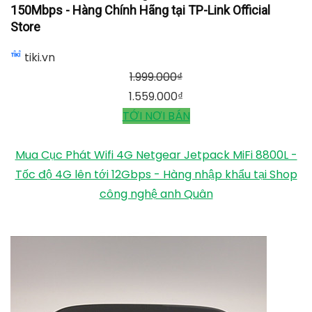
150Mbps - Hàng Chính Hãng tại TP-Link Official
Store
tiki.vn
1.999.000
₫
1.559.000
₫
TỚI NƠI BÁN
Mua Cục Phát Wifi 4G Netgear Jetpack MiFi 8800L -
Tốc độ 4G lên tới 12Gbps - Hàng nhập khẩu tại Shop
công nghệ anh Quân