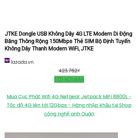
JTKE Dongle USB Không Dây 4G LTE Modem Di Động
Băng Thông Rộng 150Mbps Thẻ SIM Bộ Định Tuyến
Không Dây Thanh Modem WiFi, JTKE
lazada.vn
423.762
₫
TỚI NƠI BÁN
Mua Cục Phát Wifi 4G Netgear Jetpack MiFi 8800L -
Tốc độ 4G lên tới 12Gbps - Hàng nhập khẩu tại Shop
công nghệ anh Quân