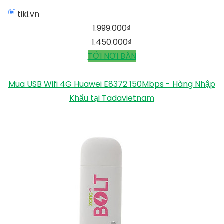
tiki.vn
1.999.000
₫
1.450.000
₫
TỚI NƠI BÁN
Mua USB Wifi 4G Huawei E8372 150Mbps - Hàng Nhập
Khẩu tại Tadavietnam