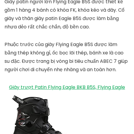
vặn.
Review 6 sản phẩm giày patin được
yêu thích nhất hiện nay
Dưới đây là
danh sách 6 sản phẩm giày trượt patin
được ưa chuộng nhất hiện nay. Cùng khám phá danh
sách những sản phẩm này nhé.
1. Giày patin Flying Eagle B5S
Giày patin người lớn Flying Eagle B5S được thiết kế
gồm 1 hàng 4 bánh có khóa FK, khóa kéo và dây. Cổ