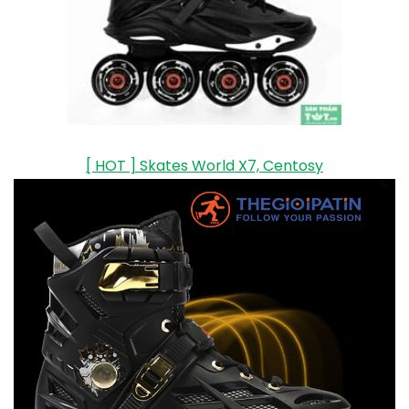
hơn. Lớp lót giày thấm hút mồ hôi, thoáng khí, êm ái,
thoải mái không gây kích ứng hay đau nhức cho bàn
chân.
Xem thêm
Top 8 Dây kháng lực tập gym nhiều
người sử dụng nhất