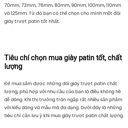
Giày trượt Patin Longfeng có đèn kèm mũ và bảo hộ
3 tùy chọn màu, Long Feng
tiki.vn
528.000
₫
TỚI NƠI BÁN
Tùy thuộc vào loại trò chơi, bạn có thể chọn giày
trượt patin phù hợp. Bạn có thể lắp 3 bánh xe hoặc 5
bánh xe lớn nhỏ khác nhau. Đường kính của giày
patin tương đối phổ biến bao gồm 64mm, 68mm,
70mm, 72mm, 76mm, 80mm, 90mm, 100mm, 110mm
và 125mm. Từ đó bạn có thể chọn cho mình một đôi