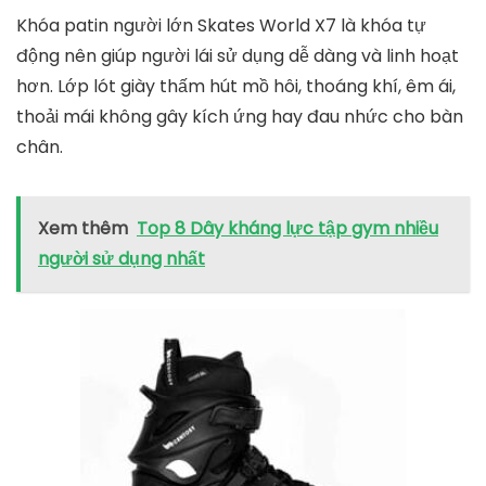
Giá tham khảo: 1.890.000 VNĐ.
2. Giày patin Skates World X7
Giày trượt patin Skates World X7 được làm từ nhựa
cứng cao cấp chịu lực tốt và chống va đập. Đồng
thời, Skates World X7 còn được trang bị tấm chắn
chống trượt có tác dụng chống mài mòn tốt. Thân
giày gọn gàng cùng hệ thống lỗ thoát khí cho bạn
cảm giác mát mẻ, thoáng khí dù đi trong thời gian
dài.
Khóa patin người lớn Skates World X7 là khóa tự
động nên giúp người lái sử dụng dễ dàng và linh hoạt