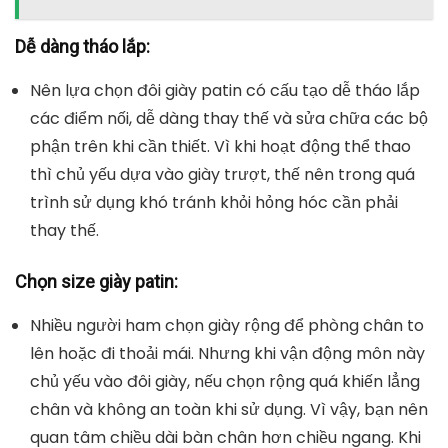
Bạn nên chọn loại bánh xe patin chất liệu làm từ
cao su, để quá trình sử dụng đạt độ ổn định cao,
bám đường và độ đàn hồi tốt khi lăn.
Vòng bi:
Bạn nên chọn loại vòng bi có lớp chống bụi
và có thể tháo rời. Tốc độ quay tốt, dễ dàng sửa
chữa và thay thế được.
Khóa giày:
Nên chọn loại có thiết kế tinh tế, chắc
chắn và dễ sử dụng. Đặc biệt, bạn phải nhìn thấy
được các điểm lắp ráp, các chi tiết kết nối của
khóa với thân giày.
Xem thêm
6 Dụng cụ tập Yoga cần thiết nhiều
người sử dụng
Dễ dàng tháo lắp: