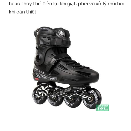
Nó chịu ảnh hưởng trực tiếp của các tác động khi
sử dụng. Vì vậy, bạn nên chọn những đôi giày trượt
có thiết kế thân chắc chắn, chịu lực và va đập tốt.
Nên chọn loại giày được đúc bằng nhựa tổng hợp
vì nó dày và chắc chắn giúp quá trình sử dụng sẽ
an toàn hơn.
Boot (lót trong) giày trượt patin:
Đây là bộ phận tiếp xúc trực tiếp với bàn chân, nên
phải đảm bảo độ thoáng, ôm theo sóng bàn chân,
không gây khó chịu khi sử dụng. Hạn chế chấn động
từ bên ngoài trong quá trình sử dụng vào bàn
chân. Nên chọn giày có boot trong có thể tháo rời
hoặc thay thế. Tiện lợi khi giặt, phơi và xử lý mùi hôi
khi cần thiết.