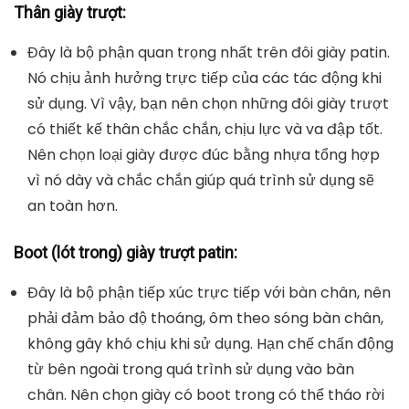
giày trượt patin tốt nhất.
Tiêu chí chọn mua giày patin tốt, chất
lượng
Để mua sắm được những đôi giày trượt patin chất
lượng, phù hợp với nhu cầu của bạn là điều không hề
dễ dàng. Khi thị trường tràn ngập rất nhiều sản phẩm
với kiểu dáng và mẫu mã đa dạng. Dưới đây là những
tiêu chí cần lưu ý khi mua giày trượt patin chất lượng.
Thân giày trượt:
Đây là bộ phận quan trọng nhất trên đôi giày patin.