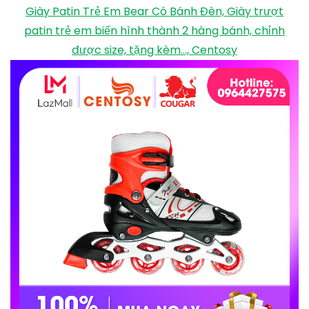
Giày trượt patin Sport cao cấp phát sáng dành cho
trẻ em người lớn có thể điều chỉnh to nhỏ mẫu mới
2020, No Brand
lazada.vn
325.000
₫
TỚI NƠI BÁN
Giày Patin Trẻ Em Bear Có Bánh Đèn, Giày trượt
patin trẻ em biến hình thành 2 hàng bánh, chỉnh