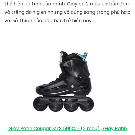
Tiếp đến là phần khung phuộc của giày patin Borden
SKT được làm bằng hợp kim cao cấp, có độ đàn hồi
tốt giúp bạn linh hoạt hơn khi thực hiện các động tác
khó. Cơ thể tổng hợp có khả năng chống va đập và
bền. Đế khá mềm và thoáng khí, tạo cảm giác thoải
mái khi mang trong thời gian dài.
Giá bán tham khảo: 1.350.000 VNĐ.
4. Giày trượt Patin người lớn Cougar MZS 509C
Cougar MZS 509C là giày trượt patin một hàng mới
nhất được thiết kế dành cho người lớn chơi tự do và
thể hiện cá tính của mình. Giày có 2 màu cơ bản đen
và trắng đơn giản nhưng vô cùng sang trọng phù hợp