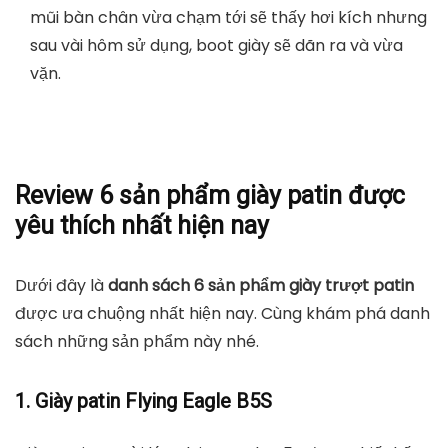
Nên lựa chọn đôi giày patin có cấu tạo dễ tháo lắp
các điểm nối, dễ dàng thay thế và sửa chữa các bộ
phận trên khi cần thiết. Vì khi hoạt động thể thao
thì chủ yếu dựa vào giày trượt, thế nên trong quá
trình sử dụng khó tránh khỏi hỏng hóc cần phải
thay thế.
Chọn size giày patin:
Nhiều người ham chọn giày rộng để phòng chân to
lên hoặc đi thoải mái. Nhưng khi vận động môn này
chủ yếu vào đôi giày, nếu chọn rộng quá khiến lẳng
chân và không an toàn khi sử dụng. Vì vậy, bạn nên
quan tâm chiều dài bàn chân hơn chiều ngang. Khi
mũi bàn chân vừa chạm tới sẽ thấy hơi kích nhưng
sau vài hôm sử dụng, boot giày sẽ dãn ra và vừa