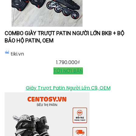
tiki.vn
708.000
₫
TỚI NƠI BÁN
COMBO GIÀY TRƯỢT PATIN NGƯỜI LỚN BKB + BỘ
BẢO HỘ PATIN, OEM