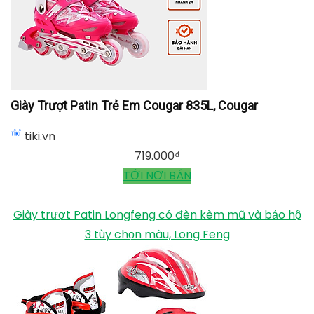
Giày Patin Trẻ Em Bear Có Bánh Đèn, Giày trượt patin
trẻ em biến hình thành 2 hàng bánh, chỉnh được size,
tặng kèm..., Centosy
lazada.vn
595.000
₫
TỚI NƠI BÁN
Giày Trượt Patin Trẻ Em Cougar 835L, Cougar