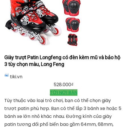
Giày Trượt Patin Trẻ Em Cougar 835L, Cougar
tiki.vn
719.000
₫
TỚI NƠI BÁN
Giày trượt Patin Longfeng có đèn kèm mũ và bảo hộ
3 tùy chọn màu, Long Feng