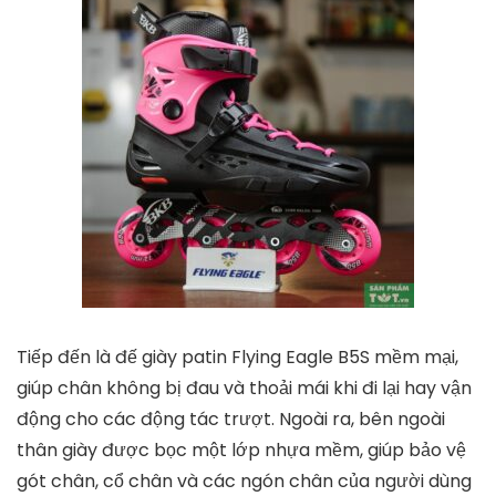
Giày Patin Flying Eagle S5S+ (Tặng Bảo Vệ), Flying
Eagle
tiki.vn
1.650.000
₫
TỚI NƠI BÁN