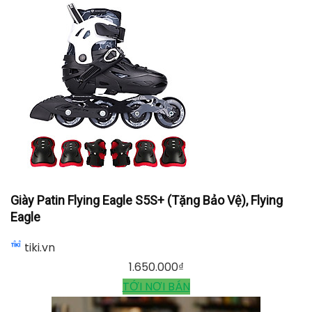
Giày Trượt Patin Trẻ Em Flying eagle s5s plus, Flying
Eagle
tiki.vn
1.750.000
₫
TỚI NƠI BÁN
Giày Patin Flying Eagle S5S+ (Tặng Bảo Vệ), Flying
Eagle