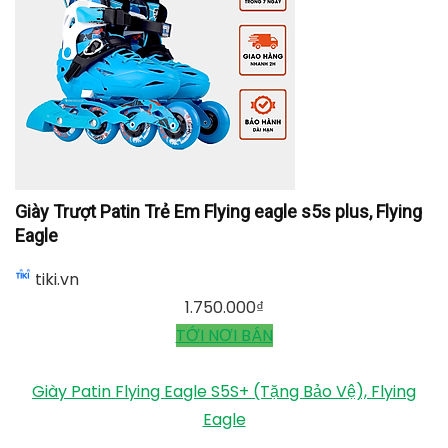
Giày trượt Patin Flying Eagle BKB B5S, Flying Eagle
tiki.vn
1.690.000
₫
TỚI NƠI BÁN
Giày Trượt Patin Trẻ Em Flying eagle s5s plus, Flying
Eagle