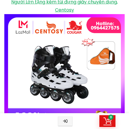
với sở thích của các bạn trẻ hiện nay.
Giày Patin Cougar MZS 509C – (2 màu) , Giày Patin
Người Lớn tặng kèm túi đựng giày chuyên dụng,
0
Centosy