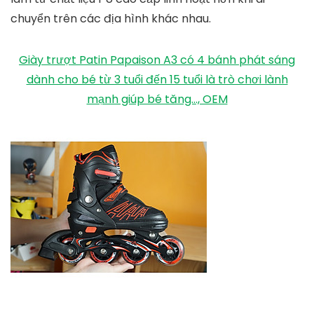
chân. Bánh xe là bánh chuối nên khi di chuyển sẽ
nhanh và êm hơn trên mọi địa hình khác nhau. Phuộc
làm bằng thép không gỉ giúp hỗ trợ tối ưu cho phần
chân và thân xe.
Giá tham khảo: 1.650.000 VNĐ.
3. Giày patin Bodeng SKT
Giày patin người lớn Borden SKT được thiết kế rất
chuyên nghiệp đảm bảo an toàn tuyệt đối cho người
sử dụng khi vận động thể thao. Sản phẩm sử dụng
thiết kế 4 bánh xe thẳng đứng, các bánh xe được
làm từ chất liệu PU cao cấp linh hoạt hơn khi di
chuyển trên các địa hình khác nhau.