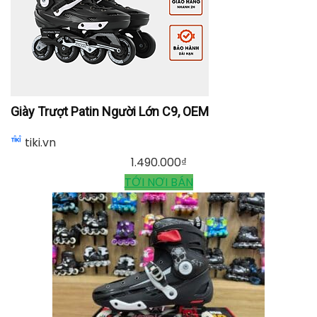
COMBO GIÀY TRƯỢT PATIN NGƯỜI LỚN BKB + BỘ
BẢO HỘ PATIN, OEM
tiki.vn
1.790.000
₫
TỚI NƠI BÁN
Giày Trượt Patin Người Lớn C9, OEM