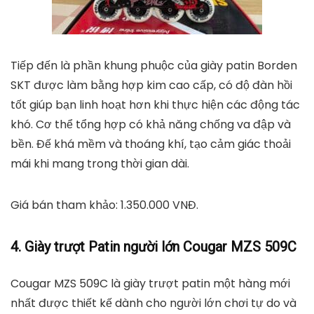
Giày Trượt Patin Người Lớn C9, OEM
tiki.vn
1.490.000
₫
TỚI NƠI BÁN