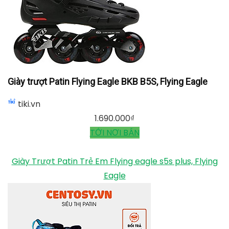
giày và thân giày patin Eagle B5S được làm bằng
nhựa dẻo rất chắc chắn, độ bền cao.
Phuộc trước của giày Flying Eagle B5S được làm
bằng thép không gỉ, ốc bọc lõi thép, bánh xe là cao
su đặc. Được trang bị vòng bi tiêu chuẩn ABEC 7 giúp
người chơi di chuyển nhẹ nhàng và an toàn hơn.
Giày trượt Patin Flying Eagle BKB B5S, Flying Eagle