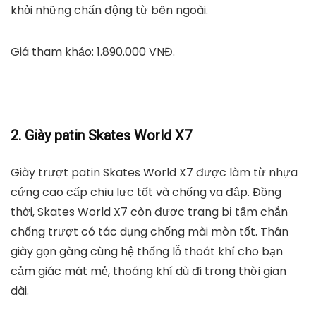
Tiếp đến là đế giày patin Flying Eagle B5S mềm mại,
giúp chân không bị đau và thoải mái khi đi lại hay vận
động cho các động tác trượt. Ngoài ra, bên ngoài
thân giày được bọc một lớp nhựa mềm, giúp bảo vệ
gót chân, cổ chân và các ngón chân của người dùng
khỏi những chấn động từ bên ngoài.