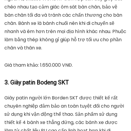
Combo Giày Trượt Patin Bánh Cao Su Phát Sáng Gro
Tăng Giảm Size Chính Hãng Đại Nam Sport + Kèm
Bộ Bảo Hộ, Đại Nam Sports
tiki.vn
1.000.000
₫
TỚI NƠI BÁN
Ngoài ra, Skates World X7 tích hợp sẵn dây giày bắt
chéo nhau tạo cảm giác ôm sát bàn chân, bảo vệ
bàn chân tối đa và tránh các chấn thương cho bàn