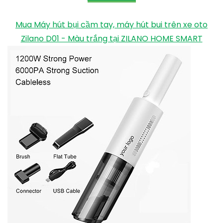
Mua Máy hút bụi cầm tay, máy hút bui trên xe oto
Zilano D01 - Màu trắng tại ZILANO HOME SMART