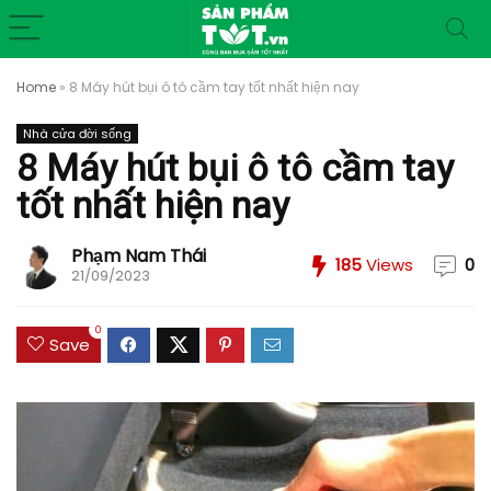
Home
»
8 Máy hút bụi ô tô cầm tay tốt nhất hiện nay
Nhà cửa đời sống
8 Máy hút bụi ô tô cầm tay
tốt nhất hiện nay
Phạm Nam Thái
185
Views
0
21/09/2023
0
Save