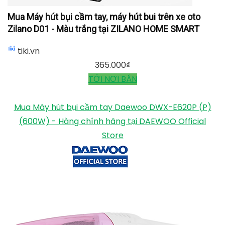
Mua Máy hút bụi cầm tay, máy hút bui trên xe oto
Zilano D01 - Màu trắng tại ZILANO HOME SMART
tiki.vn
365.000
₫
TỚI NƠI BÁN
Mua Máy hút bụi cầm tay Daewoo DWX-E620P (P)
(600W) - Hàng chính hãng tại DAEWOO Official
Store