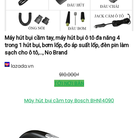
Máy hút bụi cầm tay, máy hút bụi ô tô đa năng 4
trong 1 hút bụi, bơm lốp, đo áp suất lốp, đèn pin làm
sạch cho ô tô,..., No Brand
lazada.vn
910.000
₫
TỚI NƠI BÁN
Máy hút bụi cầm tay Bosch BHN14090