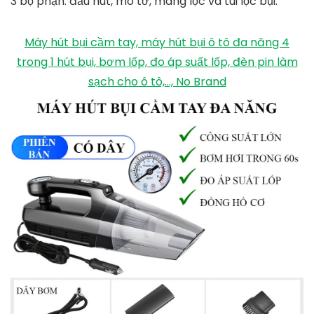
3 bộ phận: đầu hút, mô tơ, màng lọc và túi lọc bụi.
Máy hút bụi cầm tay, máy hút bụi ô tô đa năng 4
trong 1 hút bụi, bơm lốp, đo áp suất lốp, đèn pin làm
sạch cho ô tô,..., No Brand