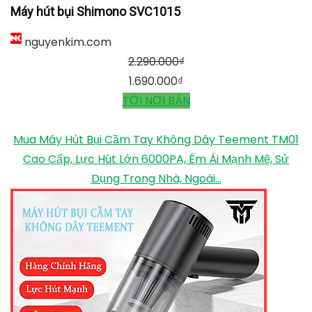
Máy hút bụi Shimono SVC1015
nguyenkim.com
2.290.000
₫
1.690.000
₫
TỚI NƠI BÁN
Mua Máy Hút Bụi Cầm Tay Không Dây Teement TM01
Cao Cấp, Lực Hút Lớn 6000PA, Êm Ái Mạnh Mẽ, Sử
Dụng Trong Nhà, Ngoài...