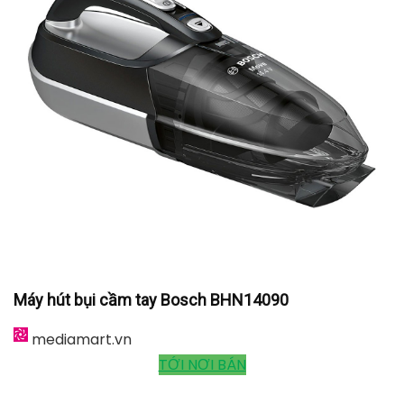
Máy hút bụi cầm tay Bosch BHN14090
mediamart.vn
TỚI NƠI BÁN