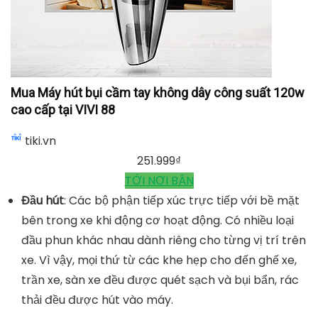
Mua Máy hút bụi cầm tay không dây công suất 120w
cao cấp tại VIVI 88
tiki.vn
251.999
₫
TỚI NƠI BÁN
Đầu hút
: Các bộ phận tiếp xúc trực tiếp với bề mặt
bên trong xe khi động cơ hoạt động. Có nhiều loại
đầu phun khác nhau dành riêng cho từng vị trí trên
xe. Vì vậy, mọi thứ từ các khe hẹp cho đến ghế xe,
trần xe, sàn xe đều được quét sạch và bụi bẩn, rác
thải đều được hút vào máy.