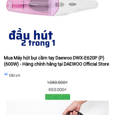
Mua Máy hút bụi cầm tay Daewoo DWX-E620P (P)
(600W) - Hàng chính hãng tại DAEWOO Official Store
tiki.vn
1.090.000
₫
653.000
₫
TỚI NƠI BÁN