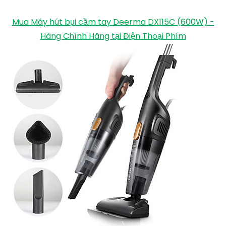
Mua Máy hút bụi cầm tay Deerma DX115C (600W) -
Hàng Chính Hãng tại Điện Thoại Phím