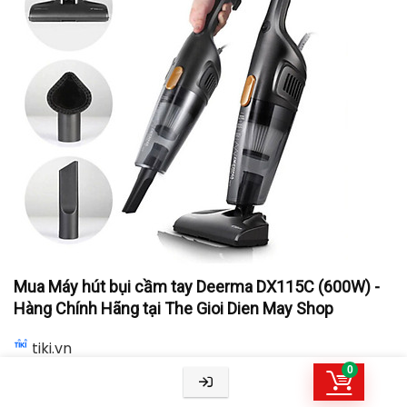
Mua Máy hút bụi cầm tay Deerma DX115C (600W) -
Hàng Chính Hãng tại The Gioi Dien May Shop
tiki.vn
418.800
₫
0
TỚI NƠI BÁN