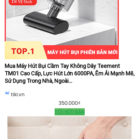
Mua Máy Hút Bụi Cầm Tay Không Dây Teement
TM01 Cao Cấp, Lực Hút Lớn 6000PA, Êm Ái Mạnh Mẽ,
Sử Dụng Trong Nhà, Ngoài...
tiki.vn
350.000
₫
TỚI NƠI BÁN