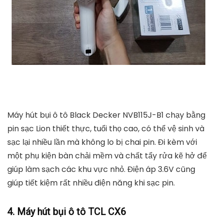
Máy hút bụi ô tô Black Decker NVB115J-B1 chạy bằng
pin sạc Lion thiết thực, tuổi thọ cao, có thể vệ sinh và
sạc lại nhiều lần mà không lo bị chai pin. Đi kèm với
một phụ kiện bàn chải mềm và chất tẩy rửa kẽ hở để
giúp làm sạch các khu vực nhỏ. Điện áp 3.6V cũng
giúp tiết kiệm rất nhiều điện năng khi sạc pin.
4. Máy hút bụi ô tô TCL CX6