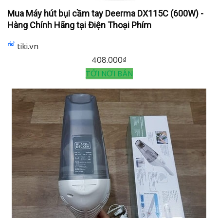
Mua Máy hút bụi cầm tay Deerma DX115C (600W) -
Hàng Chính Hãng tại Điện Thoại Phím
tiki.vn
408.000
₫
TỚI NƠI BÁN