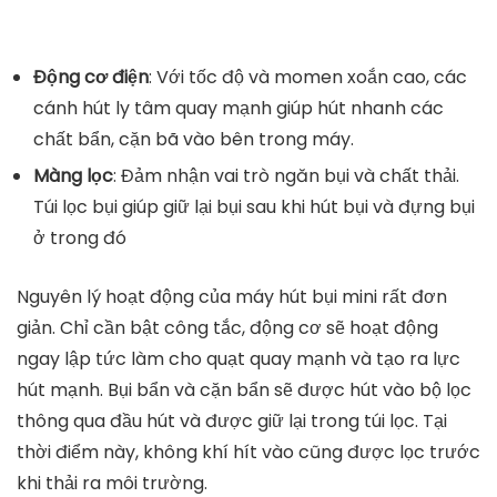
Động cơ điện
: Với tốc độ và momen xoắn cao, các
cánh hút ly tâm quay mạnh giúp hút nhanh các
chất bẩn, cặn bã vào bên trong máy.
Màng lọc
: Đảm nhận vai trò ngăn bụi và chất thải.
Túi lọc bụi giúp giữ lại bụi sau khi hút bụi và đựng bụi
ở trong đó
Nguyên lý hoạt động của máy hút bụi mini rất đơn
giản. Chỉ cần bật công tắc, động cơ sẽ hoạt động
ngay lập tức làm cho quạt quay mạnh và tạo ra lực
hút mạnh. Bụi bẩn và cặn bẩn sẽ được hút vào bộ lọc
thông qua đầu hút và được giữ lại trong túi lọc. Tại
thời điểm này, không khí hít vào cũng được lọc trước
khi thải ra môi trường.