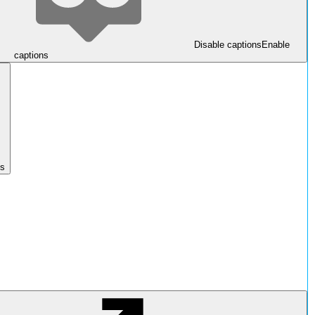
Disable captions
Enable
captions
gs