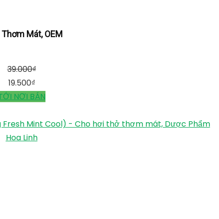
à Thơm Mát, OEM
39.000
₫
19.500
₫
TỚI NƠI BÁN
 Fresh Mint Cool) - Cho hơi thở thơm mát, Dược Phẩm
Hoa Linh