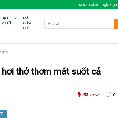
sanphamtot.danhgia@gm
DỊCH
MÃ
VỤ TỐT
GIẢM
GIÁ
 ngày
o hơi thở thơm mát suốt cả
53
Views
0