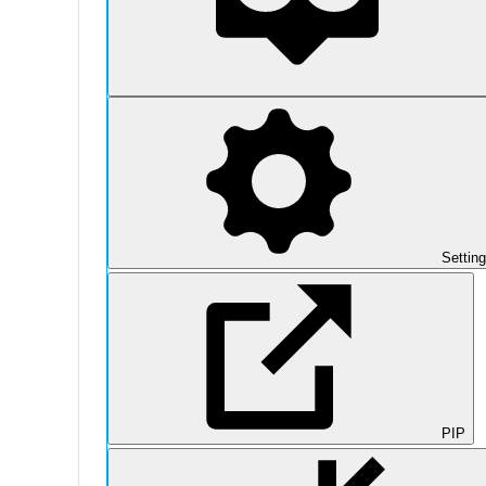
Settin
PIP