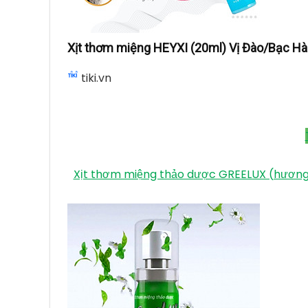
Xịt thơm miệng HEYXI (20ml) Vị Đào/Bạc H
tiki.vn
Xịt thơm miệng thảo dược GREELUX (hương