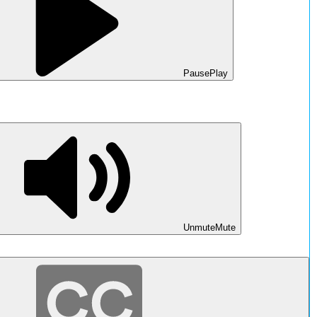
Pause
Play
Unmute
Mute