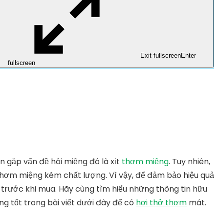
Exit fullscreen
Enter
fullscreen
ạn gặp vấn đề hôi miệng đó là xịt
thơm miệng
. Tuy nhiên,
ịt thơm miệng kém chất lượng. Vì vậy, để đảm bảo hiệu quả
ỹ trước khi mua. Hãy cùng tìm hiểu những thông tin hữu
g tốt trong bài viết dưới đây để có
hơi thở thơm
mát.