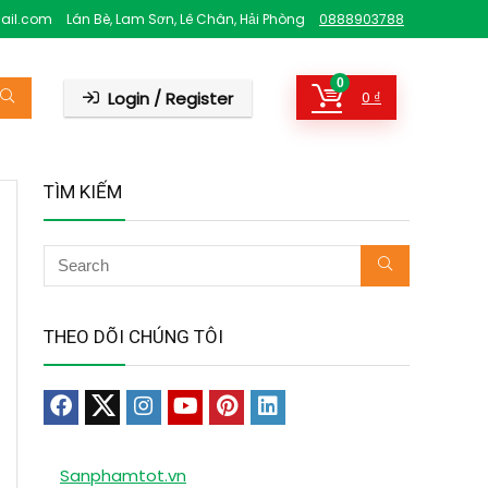
ail.com
Lán Bè, Lam Sơn, Lê Chân, Hải Phòng
0888903788
0
Login / Register
0
₫
TÌM KIẾM
THEO DÕI CHÚNG TÔI
Sanphamtot.vn