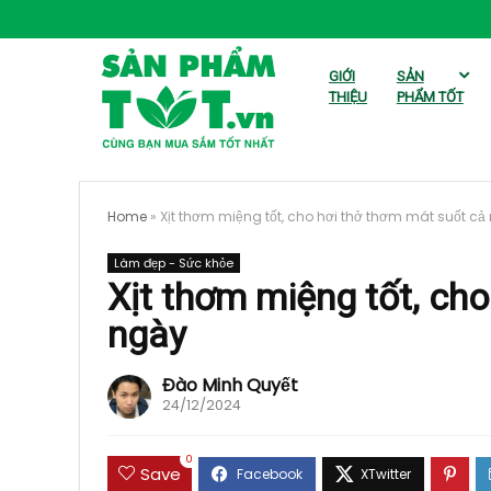
GIỚI
SẢN
THIỆU
PHẨM TỐT
Home
»
Xịt thơm miệng tốt, cho hơi thở thơm mát suốt cả
Làm đẹp - Sức khỏe
Xịt thơm miệng tốt, ch
ngày
Đào Minh Quyết
24/12/2024
0
Save