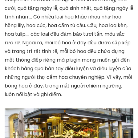
cưới, quà tặng ngày lễ, quà sinh nhật, quà tặng ngày lễ
tình nhân … Có nhiều loại hoa khác nhau như hoa
hồng lily, hoa cúc, hoa cẩm tú cầu. Cầu, hoa loa kèn,
hoa tulip,… các loại đều đảm bảo tươi tắn, màu sắc
rực rỡ. Ngoài ra, mỗi bó hoa ở đây đều được sắp xếp
và trang trí rất tinh tế, mỗi bó hoa đều chứa đựng
một thông điệp riêng mà plugin mong muốn gửi đến
khách hàng qua bàn tay điêu luyện và điêu luyện của
những người thợ cắm hoa chuyên nghiệp. Vì vậy, mỗi
bông hoa ở đây, trong mắt người chiêm ngưỡng,
luôn nổi bật và ghi điểm.