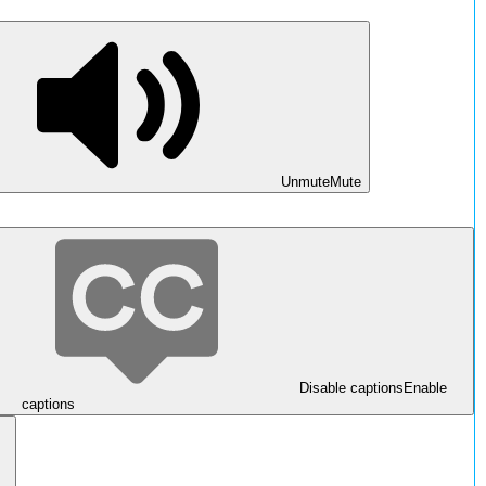
Unmute
Mute
Disable captions
Enable
captions