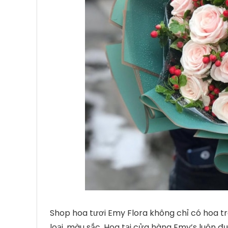
Shop hoa tươi Emy Flora không chỉ có hoa 
loại, màu sắc. Hoa tại cửa hàng Emy’s luôn 