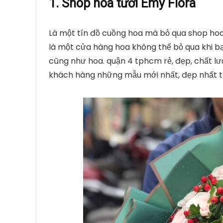
1. Shop hoa tươi Emy Flora
Là một tín đồ cuồng hoa mà bỏ qua shop hoa
là một cửa hàng hoa không thể bỏ qua khi 
cũng như hoa. quận 4 tphcm rẻ, đẹp, chất 
khách hàng những mẫu mới nhất, đẹp nhất t