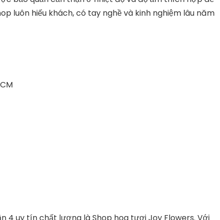
hop luôn hiếu khách, có tay nghề và kinh nghiệm lâu năm
.HCM
 4 uy tín chất lượng là Shop hoa tươi Joy Flowers. Với