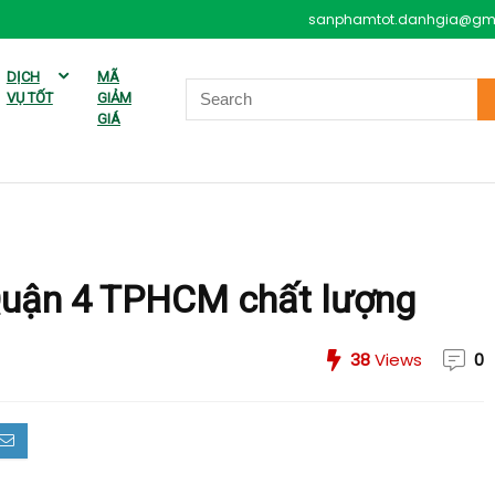
sanphamtot.danhgia@gm
DỊCH
MÃ
VỤ TỐT
GIẢM
GIÁ
Quận 4 TPHCM chất lượng
38
Views
0