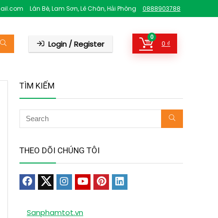
ail.com
Lán Bè, Lam Sơn, Lê Chân, Hải Phòng
0888903788
0
Login / Register
0
₫
TÌM KIẾM
THEO DÕI CHÚNG TÔI
Sanphamtot.vn