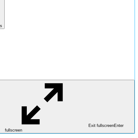
gs
Exit fullscreen
Enter
fullscreen