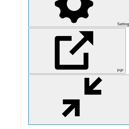
Settin
PIP