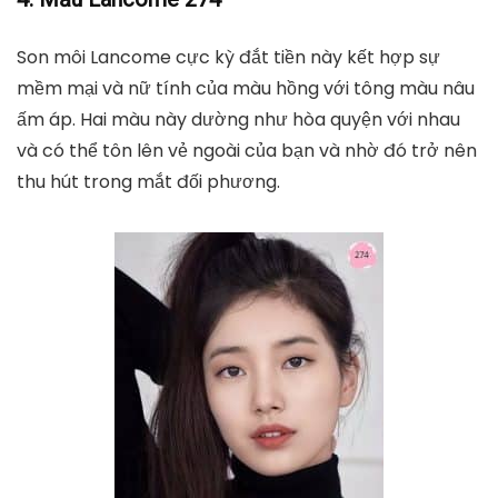
Son kem Nars Airmatte Lip Color, NARS
tiki.vn
590.000
₫
TỚI NƠI BÁN
4. Mẫu Lancome 274
Son môi Lancome cực kỳ đắt tiền này kết hợp sự