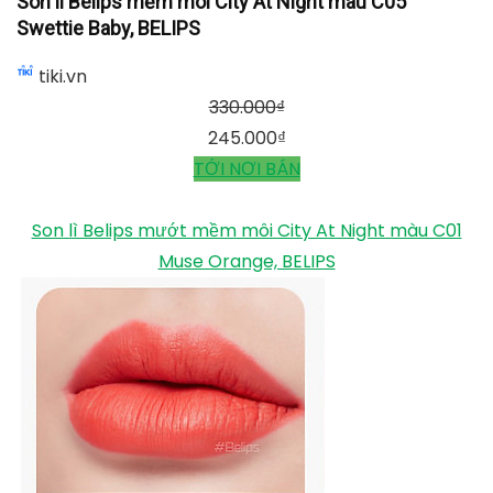
Son lì Belips mềm môi City At Night màu C05 Swettie
Baby, BELIPS
Son lì Belips mềm môi City At Night màu C05
Swettie Baby, BELIPS