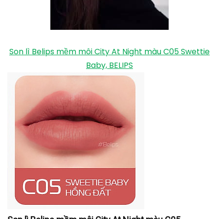
mềm mại và nữ tính của màu hồng với tông màu nâu
ấm áp. Hai màu này dường như hòa quyện với nhau
và có thể tôn lên vẻ ngoài của bạn và nhờ đó trở nên
thu hút trong mắt đối phương.