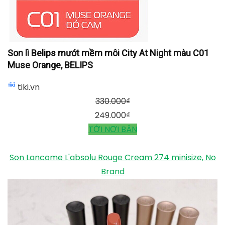
tiki.vn
330.000
₫
245.000
₫
TỚI NƠI BÁN
Son lì Belips mướt mềm môi City At Night màu C01
Muse Orange, BELIPS