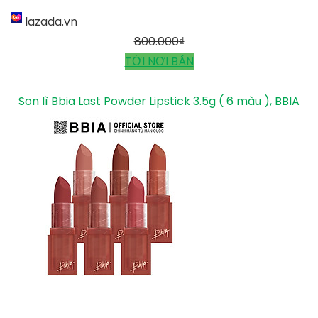
lazada.vn
800.000
₫
TỚI NƠI BÁN
Son lì Bbia Last Powder Lipstick 3.5g ( 6 màu ), BBIA