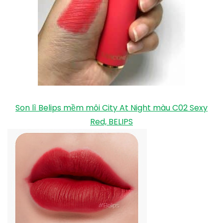
5. Mẫu son Lancome 157
Đây là sự kết hợp hoàn hảo giữa son đỏ với một chút
hồng san hô. Vì vậy, với màu son này, bạn sẽ luôn cảm
thấy tự tin và rạng rỡ dù trong hoàn cảnh nào.
Xem thêm
8 Sản phẩm máy tăm nước răng
miệng chất lượng cao, hiệu quả nhất hiện nay