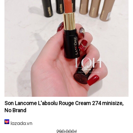
Son lì Belips mướt mềm môi City At Night màu C01
Muse Orange, BELIPS
tiki.vn
330.000
₫
249.000
₫
TỚI NƠI BÁN
Son Lancome L'absolu Rouge Cream 274 minisize, No
Brand