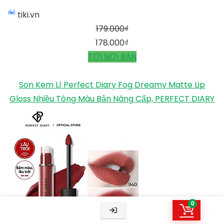
Son Kem Lì Mịn Môi PEKAH WINSOME COTTON TINT
Son kem lì Hàn Quốc 4.5g, PEKAH
Son Kem Lì Mịn Môi PEKAH WINSOME COTTON
TINT Son kem lì Hàn Quốc 4.5g, PEKAH
0
tiki.vn
179.000
₫