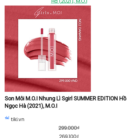
Hà (2021), M.O.I
Son Môi M.O.I Nhung Lì Sgirl SUMMER EDITION Hồ
Ngọc Hà (2021), M.O.I
tiki.vn
299.000
₫
269.100
₫