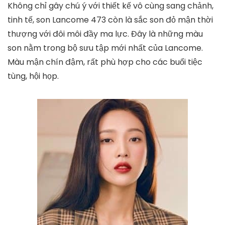
Son lì Belips mềm môi City At Night màu C04 Hot
Cherry, BELIPS
tiki.vn
330.000
₫
245.000
₫
TỚI NƠI BÁN
6. Mẫu Son Lancome 473
Không chỉ gây chú ý với thiết kế vô cùng sang chảnh,
tinh tế, son Lancome 473 còn là sắc son đỏ mận thời