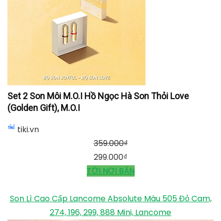
Set 2 Son Môi M.O.I Hồ Ngọc Hà Son Thỏi Love
(Golden Gift), M.O.I
tiki.vn
359.000
₫
299.000
₫
TỚI NƠI BÁN
Son Lì Cao Cấp Lancome Absolute Màu 505 Đỏ Cam,
274, 196, 299, 888 Mini, Lancome