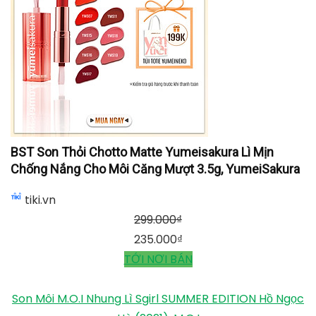
BST Son Thỏi Chotto Matte Yumeisakura Lì Mịn
Chống Nắng Cho Môi Căng Mượt 3.5g, YumeiSakura
tiki.vn
299.000
₫
235.000
₫
TỚI NƠI BÁN
Son Môi M.O.I Nhung Lì Sgirl SUMMER EDITION Hồ Ngọc