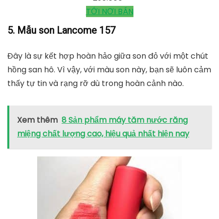
Son Lancome L'absolu Rouge Cream 274 minisize,
No Brand
lazada.vn
290.000
₫
TỚI NƠI BÁN