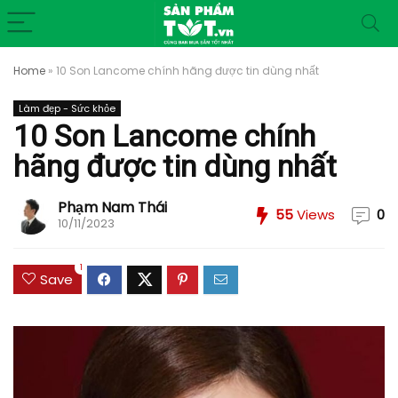
Home
»
10 Son Lancome chính hãng được tin dùng nhất
Làm đẹp - Sức khỏe
10 Son Lancome chính
hãng được tin dùng nhất
Phạm Nam Thái
55
Views
0
10/11/2023
1
Save