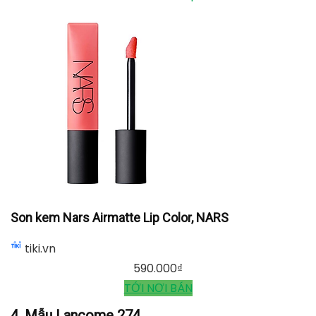
Son Lancome L'absolu Rouge Drama Matte 505
minisize, Lancome
lazada.vn
280.000
₫
TỚI NƠI BÁN
Son kem Nars Airmatte Lip Color, NARS