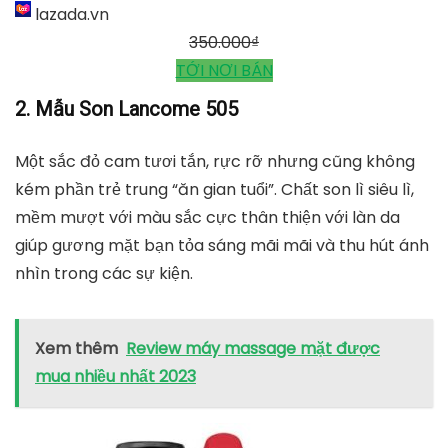
lazada.vn
350.000
₫
TỚI NƠI BÁN
2. Mẫu Son Lancome 505
Một sắc đỏ cam tươi tắn, rực rỡ nhưng cũng không
kém phần trẻ trung “ăn gian tuổi”. Chất son lì siêu lì,
mềm mượt với màu sắc cực thân thiện với làn da
giúp gương mặt bạn tỏa sáng mãi mãi và thu hút ánh
nhìn trong các sự kiện.
Xem thêm
Review máy massage mặt được
mua nhiều nhất 2023