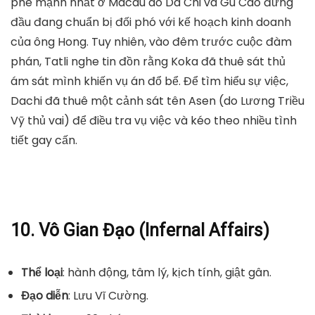
phe mạnh nhất ở Macau do Da Chi và Gu Cao đứng
đầu đang chuẩn bị đối phó với kế hoạch kinh doanh
của ông Hong. Tuy nhiên, vào đêm trước cuộc đàm
phán, Tatli nghe tin đồn rằng Koka đã thuê sát thủ
ám sát mình khiến vụ án đổ bể. Để tìm hiểu sự việc,
Dachi đã thuê một cảnh sát tên Asen (do Lương Triều
Vỹ thủ vai) để điều tra vụ việc và kéo theo nhiều tình
tiết gay cấn.
10. Vô Gian Đạo (Infernal Affairs)
Thể loại
: hành động, tâm lý, kịch tính, giật gân.
Đạo diễn
: Lưu Vĩ Cường.