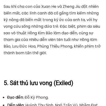
Sau khi cha con của Xuan He và Zheng Jiu đột nhiên
biến mất, các lính canh đã cố gắng tìm kiếm những
kỹ năng đã biến mất trong ký ức của anh ta, với hy
vọng cứu sống những đứa trẻ. Đặc biệt, phim do siêu
sao võ thuật Hồng Kim Bảo làm đạo diễn, cùng sự
tham gia của nhiều diễn viên tên tuổi như Hồng Kim
Bảo, Lưu Đức Hoa, Phùng Thiệu Phong, khiến phim trở
thành bom tấn thế giới.
5. Sát thủ lưu vong (Exiled)
Đạo diễn
: Đỗ Kỳ Phong.
Diễn viên
: Huỳnh Thu Sinh, Ngô Trấn Vũ, Nhậm Đạt