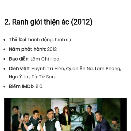
2. Ranh giới thiện ác (2012)
Thể loại
: hành động, hình sự.
Năm phát hành
: 2012
Đạo diễn
: Lâm Chí Hoa.
Diễn viên
: Huỳnh Trí Hiền, Quan Ân Na, Lâm Phong,
Ngô Ỷ Lợi, Từ Tử San,….
Điểm IMDb
: 8.0.