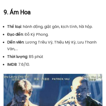
9. Ám Hoa
Thể loại
: hành động, giật gân, kịch tính, hồi hộp.
Đạo diễn
: Đỗ Kỳ Phong.
Diễn viên
: Lương Triều Vỹ, Thiệu Mỹ Kỳ, Lưu Thanh
Vân,….
Thời lượng
: 85 phút
IMDB
: 7.6/10.