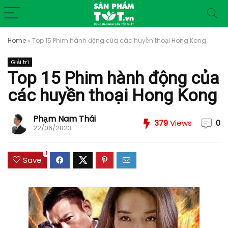
Home
»
Top 15 Phim hành động của các huyền thoại Hong Kong
Giải trí
Top 15 Phim hành động của
các huyền thoại Hong Kong
Phạm Nam Thái
379
Views
0
22/06/2023
1
Save