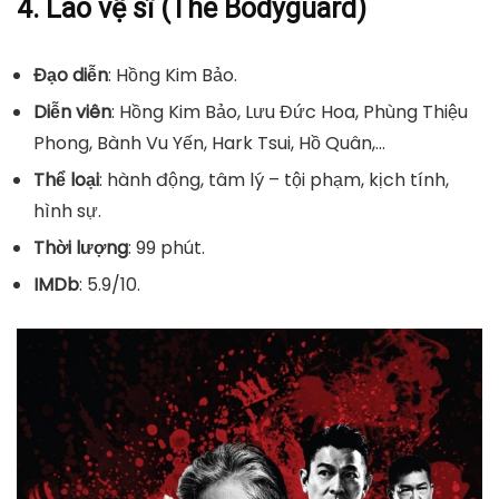
4. Lão vệ sĩ (The Bodyguard)
Đạo diễn
: Hồng Kim Bảo.
Diễn viên
: Hồng Kim Bảo, Lưu Đức Hoa, Phùng Thiệu
Phong, Bành Vu Yến, Hark Tsui, Hồ Quân,…
Thể loại
: hành động, tâm lý – tội phạm, kịch tính,
hình sự.
Thời lượng
: 99 phút.
IMDb
: 5.9/10.