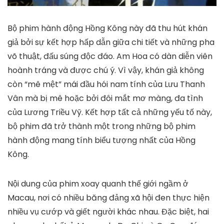
Bộ phim hành động Hồng Kông này đã thu hút khán
giả bởi sự kết hợp hấp dẫn giữa chi tiết và những pha
võ thuật, đấu súng độc đáo. Am Hoa có dàn diễn viên
hoành tráng và được chú ý. Vì vậy, khán giả không
còn “mê mệt” mái đầu hói nam tính của Lưu Thanh
Vân mà bị mê hoặc bởi đôi mắt mơ màng, đa tình
của Lương Triều Vỹ. Kết hợp tất cả những yếu tố này,
bộ phim đã trở thành một trong những bộ phim
hành động mang tính biểu tượng nhất của Hồng
Kông.
Nội dung của phim xoay quanh thế giới ngầm ở
Macau, nơi có nhiều băng đảng xã hội đen thực hiện
nhiều vụ cướp và giết người khác nhau. Đặc biệt, hai