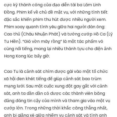
cực kỳ thành công của đạo diễn tài ba Lâm Linh
Đồng. Phim kể về chủ đề mật vụ, với những tình tiết
đặc sắc khiến phim thu hút được nhiều người xem.
Phim xoay quanh tình yêu giữa hai người đàn ông:
Cao thủ (Châu Nhuận Phát) và tướng cướp Hồ Ca (Lý
Tu Hiền). “Gió vờn mây rồng” là một tác phẩm vô
cùng nổi tiếng, mang lại nhiều thành tựu cho điện ảnh
Hong Kong lúc bấy giờ.
Cao Tu là cảnh sát chìm được gài vào một tổ chức
xã hội đen khét tiếng để giúp cảnh sát bao trùm
mạng lưới. Sau một cuộc xung đột gay gắt với cảnh
sát, anh ta dần dần có được các thành viên băng
đảng đáng tin cậy của mình và tham gia vào một vụ
cướp lớn. Trong những thời khắc căng thẳng nhất,
anh bị giằng xé giữa nhiệm vụ cảnh sát và tình anh