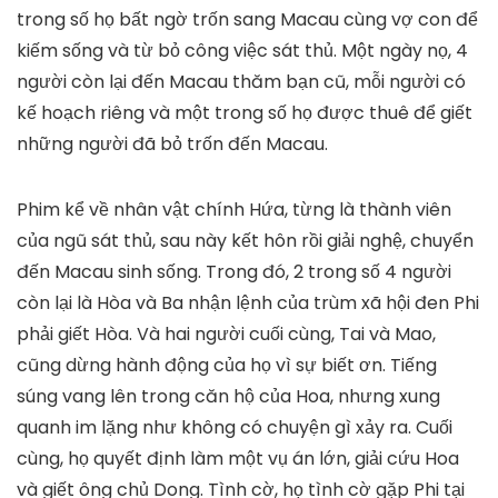
trong số họ bất ngờ trốn sang Macau cùng vợ con để
kiếm sống và từ bỏ công việc sát thủ. Một ngày nọ, 4
người còn lại đến Macau thăm bạn cũ, mỗi người có
kế hoạch riêng và một trong số họ được thuê để giết
những người đã bỏ trốn đến Macau.
Phim kể về nhân vật chính Hứa, từng là thành viên
của ngũ sát thủ, sau này kết hôn rồi giải nghệ, chuyển
đến Macau sinh sống. Trong đó, 2 trong số 4 người
còn lại là Hòa và Ba nhận lệnh của trùm xã hội đen Phi
phải giết Hòa. Và hai người cuối cùng, Tai và Mao,
cũng dừng hành động của họ vì sự biết ơn. Tiếng
súng vang lên trong căn hộ của Hoa, nhưng xung
quanh im lặng như không có chuyện gì xảy ra. Cuối
cùng, họ quyết định làm một vụ án lớn, giải cứu Hoa
và giết ông chủ Dong. Tình cờ, họ tình cờ gặp Phi tại