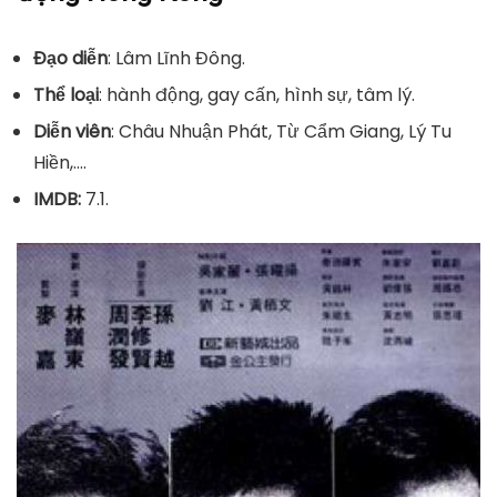
Đạo diễn
: Lâm Lĩnh Đông.
Thể loại
: hành động, gay cấn, hình sự, tâm lý.
Diễn viên
: Châu Nhuận Phát, Từ Cẩm Giang, Lý Tu
Hiền,….
IMDB:
7.1.