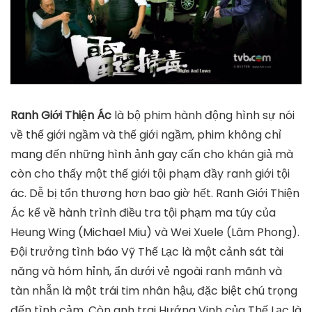
Ranh Giới Thiện Ác
là bộ phim hành động hình sự nói
về thế giới ngầm và thế giới ngầm, phim không chỉ
mang đến những hình ảnh gay cấn cho khán giả mà
còn cho thấy một thế giới tội phạm đầy ranh giới tội
ác. Dễ bị tổn thương hơn bao giờ hết. Ranh Giới Thiện
Ác kể về hành trình điều tra tội phạm ma túy của
Heung Wing (Michael Miu) và Wei Xuele (Lâm Phong).
Đội trưởng tình báo Vỹ Thế Lạc là một cảnh sát tài
năng và hóm hỉnh, ẩn dưới vẻ ngoài ranh mãnh và
tàn nhẫn là một trái tim nhân hậu, đặc biệt chú trọng
đến tình cảm. Còn anh trai Hướng Vinh của Thế Lạc là