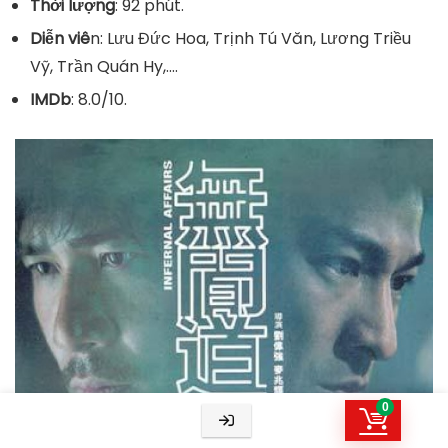
Thời lượng
: 92 phút.
Diễn viê
n: Lưu Đức Hoa, Trịnh Tú Văn, Lương Triều
Vỹ, Trần Quán Hy,.…
IMDb
: 8.0/10.
0