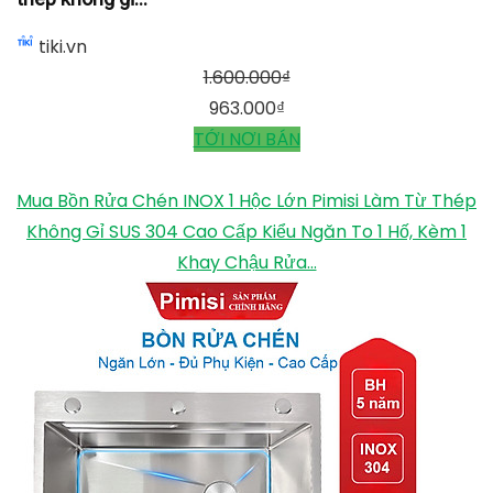
tiki.vn
1.600.000
₫
963.000
₫
TỚI NƠI BÁN
Mua Bồn Rửa Chén INOX 1 Hộc Lớn Pimisi Làm Từ Thép
Không Gỉ SUS 304 Cao Cấp Kiểu Ngăn To 1 Hố, Kèm 1
Khay Chậu Rửa...