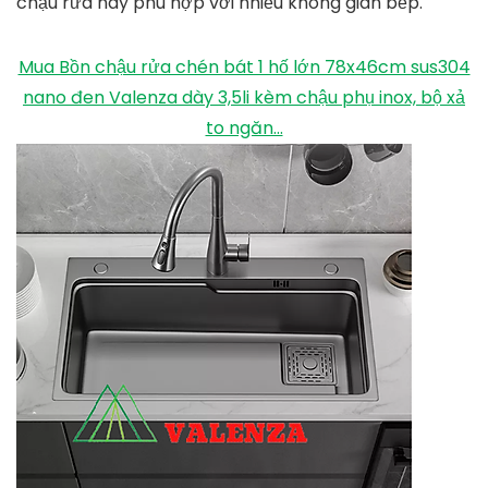
chậu rửa này phù hợp với nhiều không gian bếp.
Mua Bồn chậu rửa chén bát 1 hố lớn 78x46cm sus304
nano đen Valenza dày 3,5li kèm chậu phụ inox, bộ xả
to ngăn...