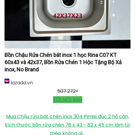
Bồn Chậu Rửa Chén bát inox 1 học Rina C07 KT
60x43 và 42x37, Bồn Rửa Chén 1 Hộc Tặng Bộ Xả
inox, No Brand
lazada.vn
507.272
₫
TỚI NƠI BÁN
Mua Chậu rửa bát chén inox 304 Pimisi đúc 2 hố cân,
kích thước bồn rửa chén 78 x 43 - 82 x 45 cm làm từ
thép không gỉ...