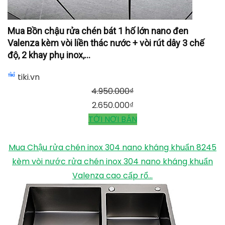
Mua Bồn chậu rửa chén bát 1 hố lớn nano đen
Valenza kèm vòi liền thác nước + vòi rút dây 3 chế
độ, 2 khay phụ inox,...
tiki.vn
4.950.000
₫
2.650.000
₫
TỚI NƠI BÁN
Mua Chậu rửa chén inox 304 nano kháng khuẩn 8245
kèm vòi nước rửa chén inox 304 nano kháng khuẩn
Valenza cao cấp rổ...