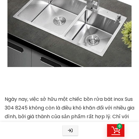
Ngày nay, việc sở hữu một chiếc bồn rửa bát inox Sus
304 8245 không còn là điều khó khăn đối với nhiều gia
đình, bởi giá thành của sản phẩm rất hợp lý. Chỉ với
hơn một triệu đồng là bạn đã có ngay một chiếc chậu
0
rửa bát, bát hiện đại, tăng thêm tính thẩm mỹ sang