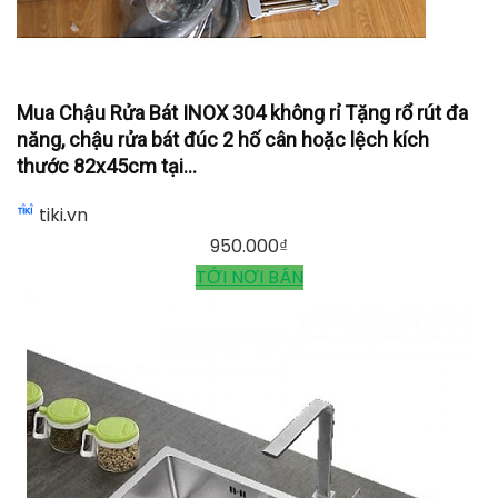
Mua Chậu Rửa Bát INOX 304 không rỉ Tặng rổ rút đa
năng, chậu rửa bát đúc 2 hố cân hoặc lệch kích
thước 82x45cm tại...
tiki.vn
950.000
₫
TỚI NƠI BÁN