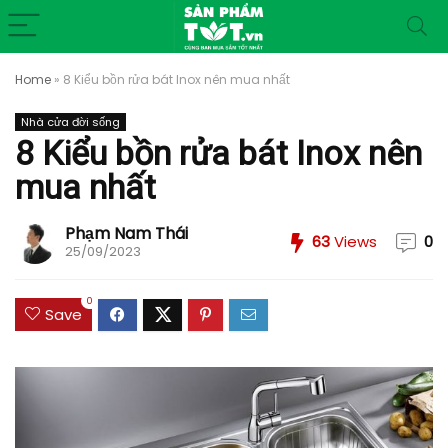
Home
»
8 Kiểu bồn rửa bát Inox nên mua nhất
Nhà cửa đời sống
8 Kiểu bồn rửa bát Inox nên
mua nhất
Phạm Nam Thái
63
Views
0
25/09/2023
0
Save