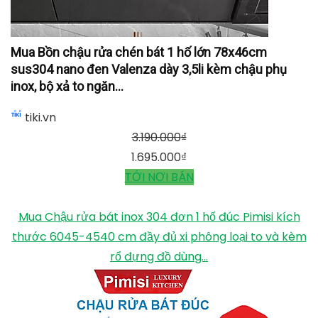
Mua Bồn chậu rửa chén bát 1 hố lớn 78x46cm
sus304 nano đen Valenza dày 3,5li kèm chậu phụ
inox, bộ xả to ngăn...
tiki.vn
3.190.000
₫
1.695.000
₫
TỚI NƠI BÁN
Mua Chậu rửa bát inox 304 đơn 1 hố đúc Pimisi kích
thước 6045-4540 cm đầy đủ xi phông loại to và kèm
rổ đựng đồ dùng...