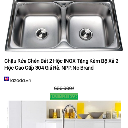
Chậu Rửa Chén Bát 2 Hộc INOX Tặng Kèm Bộ Xả 2
Hộc Cao Cấp 304 Giá Rẻ. NPP, No Brand
lazada.vn
680.000
₫
TỚI NƠI BÁN