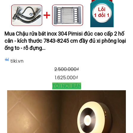
Mua Chậu rửa bát inox 304 Pimisi đúc cao cấp 2 hố
cân - kích thước 7843-8245 cm đầy đủ xi phông loại
ống to - rỗ đựng...
tiki.vn
2.500.000
₫
1.625.000
₫
TỚI NƠI BÁN