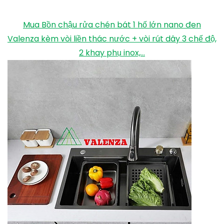
Mua Bồn chậu rửa chén bát 1 hố lớn nano đen
Valenza kèm vòi liền thác nước + vòi rút dây 3 chế độ,
2 khay phụ inox,...