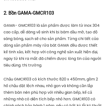
2. Bồn GAMA-GMCR103
GAMA- GMCR103 là sản phẩm được làm từ inox 304
cao cấp, dễ dàng vệ sinh khi bị bám dầu mỡ, tạo độ
sáng bóng, sạch sẽ cho sản phẩm. Từng chi tiết của
dòng sản phẩm máy rửa bát GAMA đều được thiết
kế tinh xảo, kết hợp với công nghệ sản xuất hiện đại,
ngay từ khi ra mắt đã chiếm được lòng tin của người
tiêu dùng. thị trường.
Chậu GMCR103 có kích thước 820 x 450mm, gồm 2
hố chậu đặt lệch nhau, nhỏ gọn và không cần lắp
thêm bàn nên phù hợp với nhiều gian bếp, kể cả
những nhà có diện tích bếp nhỏ hơn. GMCR103 có
chính sách bảo hành 1 năm, nếu có bất kỳ lỗi kỹ thuật