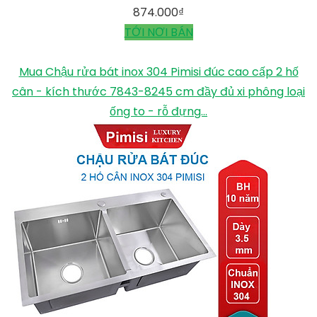
874.000
₫
TỚI NƠI BÁN
Mua Chậu rửa bát inox 304 Pimisi đúc cao cấp 2 hố
cân - kích thước 7843-8245 cm đầy đủ xi phông loại
ống to - rỗ đựng...