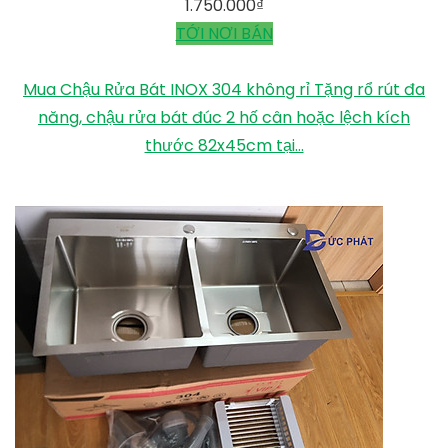
1.750.000
₫
TỚI NƠI BÁN
Mua Chậu Rửa Bát INOX 304 không rỉ Tặng rổ rút đa
năng, chậu rửa bát đúc 2 hố cân hoặc lệch kích
thước 82x45cm tại...