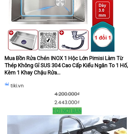
Mua Bồn Rửa Chén INOX 1 Hộc Lớn Pimisi Làm Từ
Thép Không Gỉ SUS 304 Cao Cấp Kiểu Ngăn To 1 Hố,
Kèm 1 Khay Chậu Rửa...
tiki.vn
4.200.000
₫
2.443.000
₫
TỚI NƠI BÁN