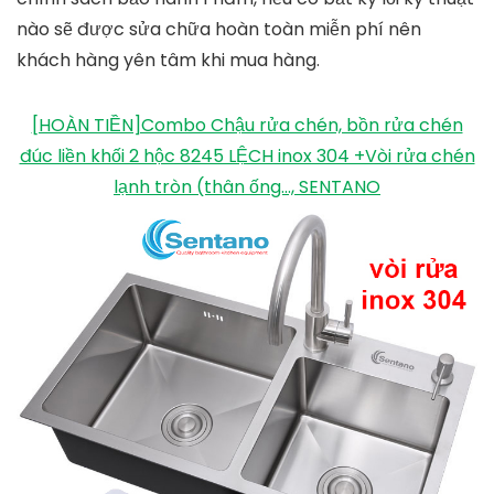
nào sẽ được sửa chữa hoàn toàn miễn phí nên
khách hàng yên tâm khi mua hàng.
[HOÀN TIỀN]Combo Chậu rửa chén, bồn rửa chén
đúc liền khối 2 hộc 8245 LỆCH inox 304 +Vòi rửa chén
lạnh tròn (thân ống..., SENTANO