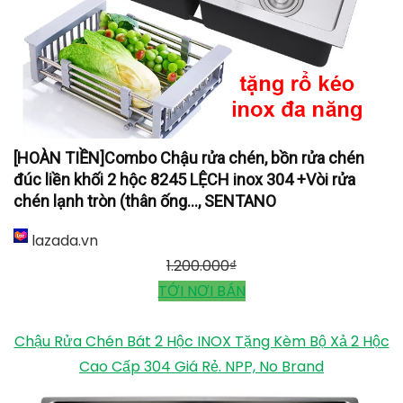
[HOÀN TIỀN]Combo Chậu rửa chén, bồn rửa chén
đúc liền khối 2 hộc 8245 LỆCH inox 304 +Vòi rửa
chén lạnh tròn (thân ống..., SENTANO
lazada.vn
1.200.000
₫
TỚI NƠI BÁN
Chậu Rửa Chén Bát 2 Hộc INOX Tặng Kèm Bộ Xả 2 Hộc
Cao Cấp 304 Giá Rẻ. NPP, No Brand