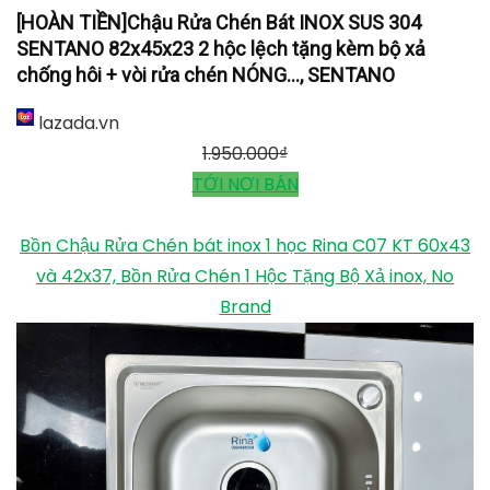
[HOÀN TIỀN]Chậu Rửa Chén Bát INOX SUS 304
SENTANO 82x45x23 2 hộc lệch tặng kèm bộ xả
chống hôi + vòi rửa chén NÓNG..., SENTANO
lazada.vn
1.950.000
₫
TỚI NƠI BÁN
Bồn Chậu Rửa Chén bát inox 1 học Rina C07 KT 60x43
và 42x37, Bồn Rửa Chén 1 Hộc Tặng Bộ Xả inox, No
Brand