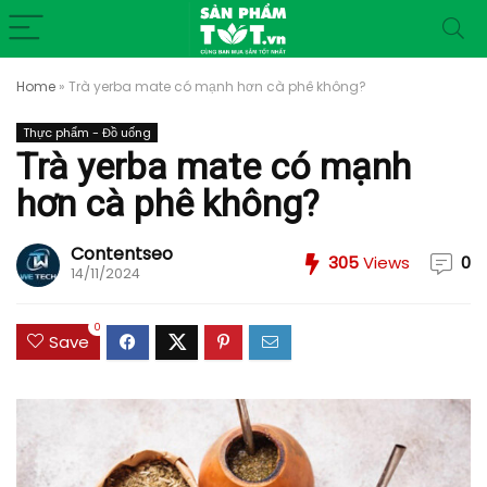
Home
»
Trà yerba mate có mạnh hơn cà phê không?
Thực phẩm - Đồ uống
Trà yerba mate có mạnh
hơn cà phê không?
Contentseo
305
Views
0
14/11/2024
0
Save