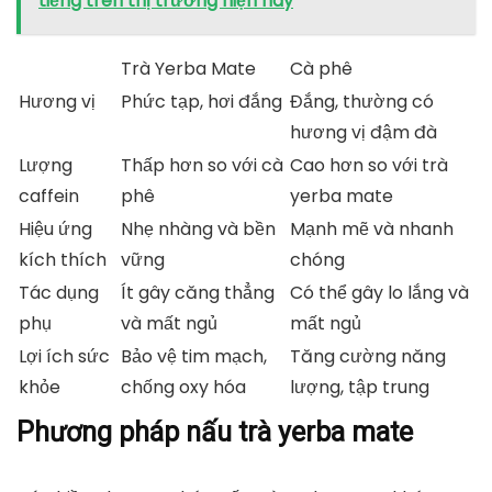
tiếng trên thị trường hiện nay
Trà Yerba Mate
Cà phê
Hương vị
Phức tạp, hơi đắng
Đắng, thường có
hương vị đậm đà
Lượng
Thấp hơn so với cà
Cao hơn so với trà
caffein
phê
yerba mate
Hiệu ứng
Nhẹ nhàng và bền
Mạnh mẽ và nhanh
kích thích
vững
chóng
Tác dụng
Ít gây căng thẳng
Có thể gây lo lắng và
phụ
và mất ngủ
mất ngủ
Lợi ích sức
Bảo vệ tim mạch,
Tăng cường năng
khỏe
chống oxy hóa
lượng, tập trung
Phương pháp nấu trà yerba mate