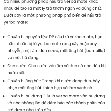
Có nhiều phương pháp nấu trà yerba mate khác
nhau để tạo ra một ly trà thơm ngon và đúng chất.
Dưới đây là một
phương pháp phổ biến để nấu trà
yerba mate
:
Chuẩn bị nguyên liệu: Để nấu trà yerba mate, bạn
cần chuẩn bị lá yerba mate rang sấy hoặc xay
nhuyễn, một ấm đun nước, một ống hút (bombilla)
và một hũ đựng.
Đun nước: Cho nước vào ấm và đun nó cho đến khi
nước sôi.
Chuẩn bị ống hút: Trong khi nước đang đun, hãy
chọn một ống hút thích hợp và làm sạch nó.
Chuẩn bị hũ đựng: Đặt lá yerba mate vào hũ đựng
và nhẹ nhàng lắc để đảm bảo các thành phần của
trà được pha trộn đều.