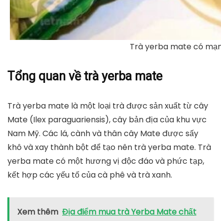
Trà yerba mate có mạ
Tổng quan về trà yerba mate
Trà yerba mate là một loại trà được sản xuất từ cây
Mate (Ilex paraguariensis), cây bản địa của khu vực
Nam Mỹ. Các lá, cành và thân cây Mate được sấy
khô và xay thành bột để tạo nên trà yerba mate. Trà
yerba mate có một hương vị độc đáo và phức tạp,
kết hợp các yếu tố của cà phê và trà xanh.
Xem thêm
Địa điểm mua trà Yerba Mate chất