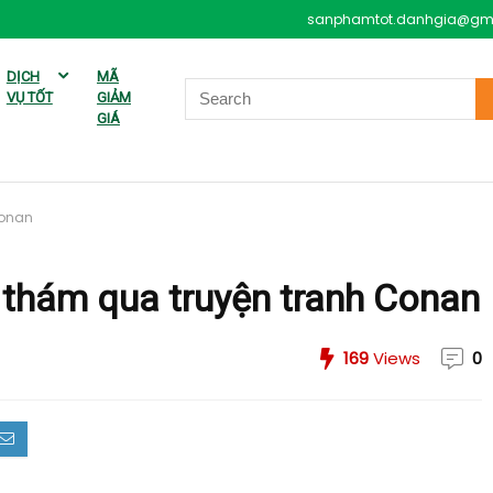
sanphamtot.danhgia@gm
DỊCH
MÃ
VỤ TỐT
GIẢM
GIÁ
Conan
h thám qua truyện tranh Conan
169
Views
0