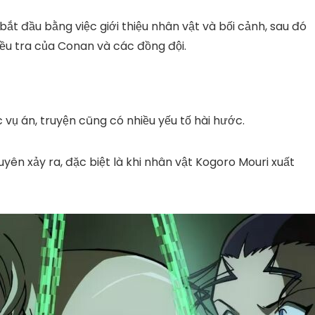
t đầu bằng việc giới thiệu nhân vật và bối cảnh, sau đó
điều tra của Conan và các đồng đội.
 vụ án, truyện cũng có nhiều yếu tố hài hước.
ên xảy ra, đặc biệt là khi nhân vật Kogoro Mouri xuất