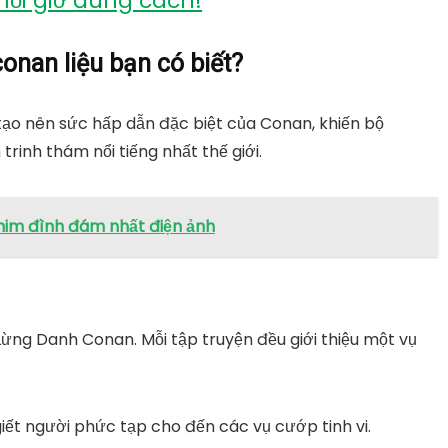
 mỗi giờ đúng cách!
conan liệu bạn có biết?
 tạo nên sức hấp dẫn đặc biệt của Conan, khiến bộ
inh thám nổi tiếng nhất thế giới.
phim đình đám nhất điện ảnh
Lừng Danh Conan
. Mỗi tập truyện đều giới thiệu một vụ
iết người phức tạp cho đến các vụ cướp tinh vi.