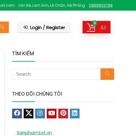
ail.com
Lán Bè, Lam Sơn, Lê Chân, Hải Phòng
0888903788
0
Login / Register
0
₫
TÌM KIẾM
THEO DÕI CHÚNG TÔI
Sanphamtot.vn