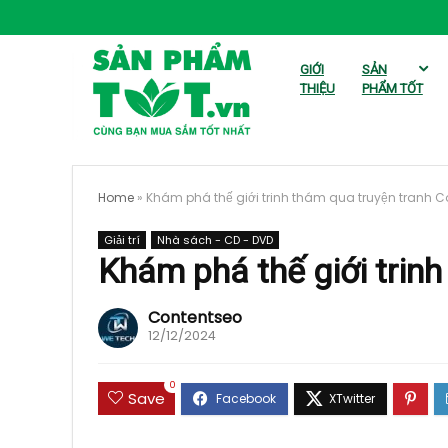
GIỚI
SẢN
THIỆU
PHẨM TỐT
Home
»
Khám phá thế giới trinh thám qua truyện tranh 
Giải trí
Nhà sách - CD - DVD
Khám phá thế giới trin
Contentseo
12/12/2024
0
Save