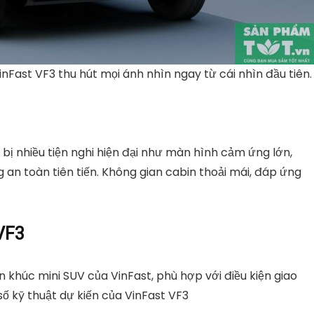
VinFast VF3 thu hút mọi ánh nhìn ngay từ cái nhìn đầu tiên.
g bị nhiều tiện nghi hiện đại như màn hình cảm ứng lớn,
an toàn tiên tiến. Không gian cabin thoải mái, đáp ứng
VF3
 khúc mini SUV của VinFast, phù hợp với điều kiện giao
số kỹ thuật dự kiến của VinFast VF3