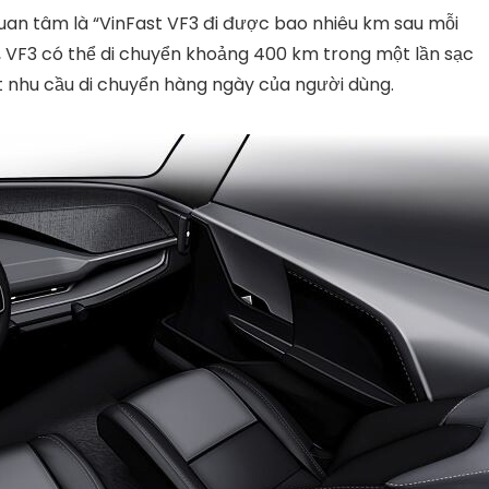
uan tâm là “VinFast VF3 đi được bao nhiêu km sau mỗi
h, VF3 có thể di chuyển khoảng 400 km trong một lần sạc
t nhu cầu di chuyển hàng ngày của người dùng.