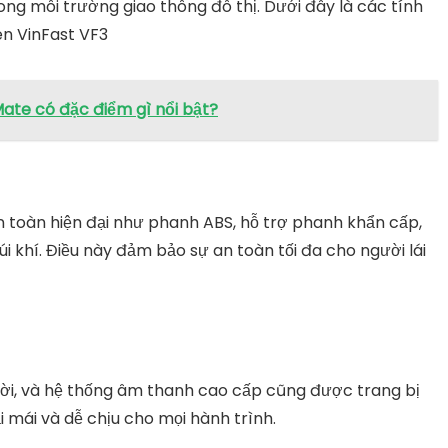
ong môi trường giao thông đô thị. Dưới đây là các tính
ên VinFast VF3
Mate có đặc điểm gì nổi bật?
n toàn hiện đại như phanh ABS, hỗ trợ phanh khẩn cấp,
úi khí. Điều này đảm bảo sự an toàn tối đa cho người lái
trời, và hệ thống âm thanh cao cấp cũng được trang bị
 mái và dễ chịu cho mọi hành trình.