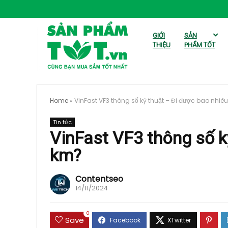
GIỚI
SẢN
THIỆU
PHẨM TỐT
Home
»
VinFast VF3 thông số kỹ thuật – Đi được bao nhiê
Tin tức
VinFast VF3 thông số k
km?
Contentseo
14/11/2024
0
Save