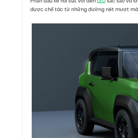
Phần đầu xe nổi bật với đèn
LED
sắc sảo và lư
được chế tác từ những đường nét mượt mà,