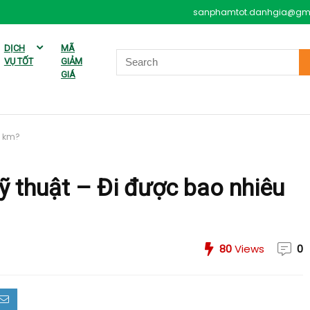
sanphamtot.danhgia@gm
DỊCH
MÃ
VỤ TỐT
GIẢM
GIÁ
u km?
ỹ thuật – Đi được bao nhiêu
80
Views
0