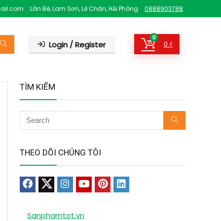
ail.com
Lán Bè, Lam Sơn, Lê Chân, Hải Phòng
0888903788
0
Login / Register
0
₫
TÌM KIẾM
THEO DÕI CHÚNG TÔI
Sanphamtot.vn