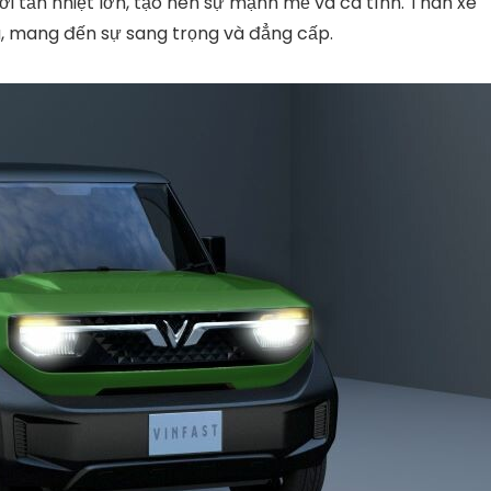
ới tản nhiệt lớn, tạo nên sự mạnh mẽ và cá tính. Thân xe
 mang đến sự sang trọng và đẳng cấp.