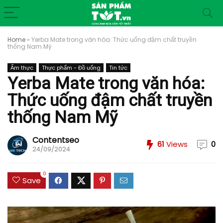
Home
»
Yerba Mate trong văn hóa: Thức uống đậm chất truyền
thống Nam Mỹ
Ẩm thực
Thực phẩm - Đồ uống
Tin tức
Yerba Mate trong văn hóa:
Thức uống đậm chất truyền
thống Nam Mỹ
Contentseo
61
Views
0
24/09/2024
0
Save