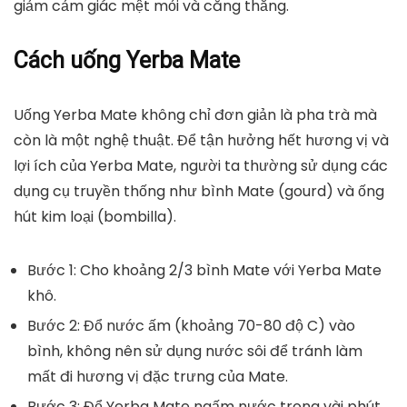
giảm cảm giác mệt mỏi và căng thẳng.
Cách uống Yerba Mate
Uống Yerba Mate không chỉ đơn giản là pha trà mà
còn là một nghệ thuật. Để tận hưởng hết hương vị và
lợi ích của Yerba Mate, người ta thường sử dụng các
dụng cụ truyền thống như bình Mate (gourd) và ống
hút kim loại (bombilla).
Bước 1
: Cho khoảng 2/3 bình Mate với Yerba Mate
khô.
Bước 2
: Đổ nước ấm (khoảng 70-80 độ C) vào
bình, không nên sử dụng nước sôi để tránh làm
mất đi hương vị đặc trưng của Mate.
Bước 3
: Để Yerba Mate ngấm nước trong vài phút.