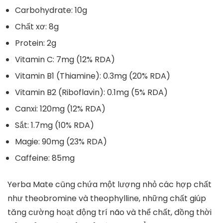
Carbohydrate
: 10g
Chất xơ
: 8g
Protein
: 2g
Vitamin C
: 7mg (12% RDA)
Vitamin B1 (Thiamine)
: 0.3mg (20% RDA)
Vitamin B2 (Riboflavin)
: 0.1mg (5% RDA)
Canxi
: 120mg (12% RDA)
Sắt
: 1.7mg (10% RDA)
Magie
: 90mg (23% RDA)
Caffeine
: 85mg
Yerba Mate cũng chứa một lượng nhỏ các hợp chất
như theobromine và theophylline, những chất giúp
tăng cường hoạt động trí não và thể chất, đồng thời