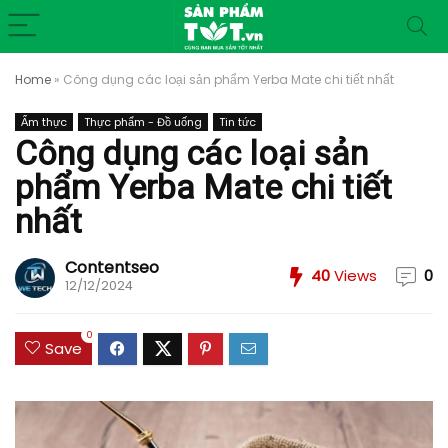
Home
»
Công dụng các loại sản phẩm Yerba Mate chi tiết nhất
Ẩm thực
Thực phẩm - Đồ uống
Tin tức
Công dụng các loại sản
phẩm Yerba Mate chi tiết
nhất
Contentseo
40
Views
0
12/12/2024
0
Save