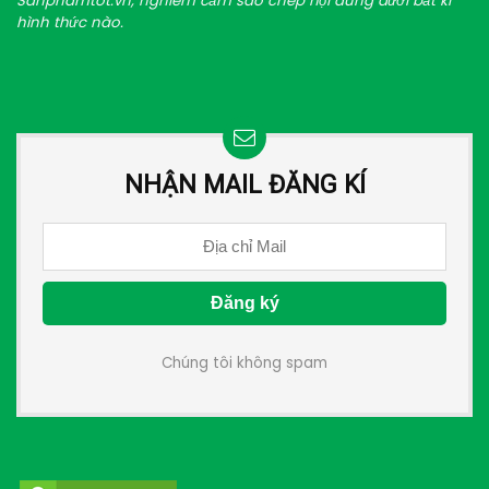
Sanphamtot.vn, nghiêm cấm sao chép nội dung dưới bất kì
hình thức nào.
NHẬN MAIL ĐĂNG KÍ
Chúng tôi không spam