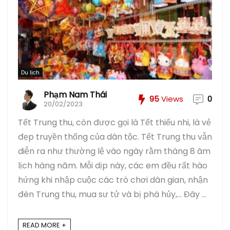
Du lịch
Phạm Nam Thái
95
Views
0
20/02/2023
Tết Trung thu, còn được gọi là Tết thiếu nhi, là vẻ
đẹp truyền thống của dân tộc. Tết Trung thu vẫn
diễn ra như thường lệ vào ngày rằm tháng 8 âm
lịch hàng năm. Mỗi dịp này, các em đều rất hào
hứng khi nhập cuộc các trò chơi dân gian, nhận
đèn Trung thu, mua sư tử và bị phá hủy,... Đây ...
READ MORE +