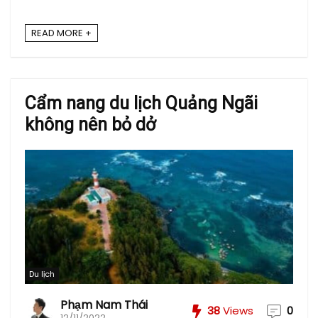
READ MORE +
Cẩm nang du lịch Quảng Ngãi
không nên bỏ dở
Du lịch
Phạm Nam Thái
38
Views
0
12/11/2022