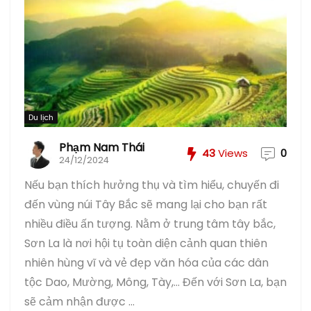
Du lịch
Phạm Nam Thái
43
Views
0
24/12/2024
Nếu bạn thích hưởng thụ và tìm hiểu, chuyến đi
đến vùng núi Tây Bắc sẽ mang lại cho bạn rất
nhiều điều ấn tượng. Nằm ở trung tâm tây bắc,
Sơn La là nơi hội tụ toàn diện cảnh quan thiên
nhiên hùng vĩ và vẻ đẹp văn hóa của các dân
tộc Dao, Mường, Mông, Tày,... Đến với Sơn La, bạn
sẽ cảm nhận được ...