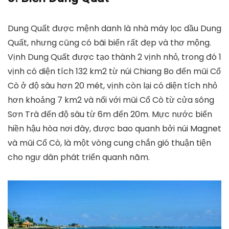
Dung Quất được mệnh danh là nhà máy lọc dầu Dung
Quất, nhưng cũng có bãi biển rất đẹp và thơ mộng.
Vịnh Dung Quất được tạo thành 2 vịnh nhỏ, trong đó 1
vịnh có diện tích 132 km2 từ núi Chiang Bo đến mũi Cổ
Cò ở độ sâu hơn 20 mét, vịnh còn lại có diện tích nhỏ
hơn khoảng 7 km2 và nối với mũi Cổ Cò từ cửa sông
Sơn Trà đến độ sâu từ 6m đến 20m. Mực nước biển
hiền hậu hòa nơi đây, được bao quanh bởi núi Magnet
và mũi Cổ Cò, là một vòng cung chắn gió thuận tiện
cho ngư dân phát triển quanh năm.