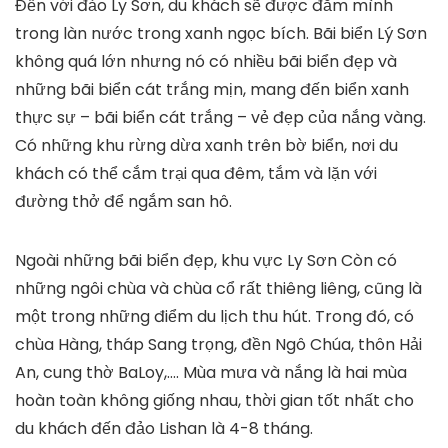
Đến với đảo Ly Sơn, du khách sẽ được đắm mình
trong làn nước trong xanh ngọc bích. Bãi biển Lý Sơn
không quá lớn nhưng nó có nhiều bãi biển đẹp và
những bãi biển cát trắng mịn, mang đến biển xanh
thực sự – bãi biển cát trắng – vẻ đẹp của nắng vàng.
Có những khu rừng dừa xanh trên bờ biển, nơi du
khách có thể cắm trại qua đêm, tắm và lặn với
đường thở để ngắm san hô.
Ngoài những bãi biển đẹp, khu vực Ly Sơn Còn có
những ngôi chùa và chùa cổ rất thiêng liêng, cũng là
một trong những điểm du lịch thu hút. Trong đó, có
chùa Hàng, tháp Sang trọng, đền Ngô Chúa, thôn Hải
An, cung thờ BaLoy,…. Mùa mưa và nắng là hai mùa
hoàn toàn không giống nhau, thời gian tốt nhất cho
du khách đến đảo Lishan là 4-8 tháng.