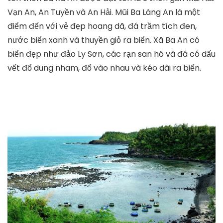
Vạn An, An Tuyền và An Hải. Mũi Ba Láng An là một
điểm đến với vẻ đẹp hoang dã, đá trầm tích đen,
nước biển xanh và thuyền giỏ ra biển. Xã Ba An có
biển đẹp như đảo Ly Sơn, các rạn san hô và đá có dấu
vết đổ dung nham, đổ vào nhau và kéo dài ra biển.