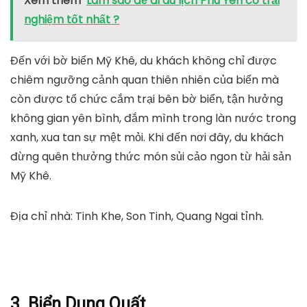
Xem thêm
Làm sao để đi du lịch Phú Yên có trải
nghiệm tốt nhất ?
Đến với bờ biển Mỹ Khê, du khách không chỉ được
chiêm ngưỡng cảnh quan thiên nhiên của biển mà
còn được tổ chức cắm trại bên bờ biển, tận hưởng
không gian yên bình, đắm mình trong làn nước trong
xanh, xua tan sự mệt mỏi. Khi đến nơi đây, du khách
đừng quên thưởng thức món sủi cảo ngon từ hải sản
Mỹ Khê.
Địa chỉ nhà: Tinh Khe, Son Tinh, Quang Ngai tỉnh.
3. Biển Dung Quất