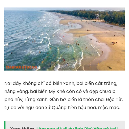
Nơi đây không chỉ có biển xanh, bãi biển cát trắng,
nắng vàng, bãi biển Mỹ Khê còn có vẻ đẹp chưa bị
phá hủy, rừng xanh. Gần bờ biển là thôn chài Độc Tử,
tự do với ngư dân xứ Quảng hiền hậu hòa, mộc mạc.