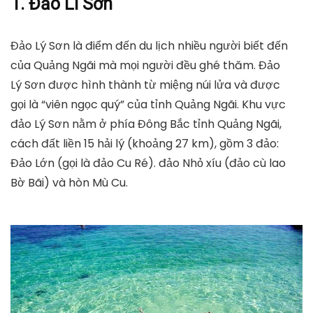
1. Đảo Lí Sơn
Đảo Lý Sơn là điểm đến du lịch nhiều người biết đến
của Quảng Ngãi mà mọi người đều ghé thăm. Đảo
Lý Sơn được hình thành từ miệng núi lửa và được
gọi là “viên ngọc quý” của tỉnh Quảng Ngãi. Khu vực
đảo Lý Sơn nằm ở phía Đông Bắc tỉnh Quảng Ngãi,
cách đất liền 15 hải lý (khoảng 27 km), gồm 3 đảo:
Đảo Lớn (gọi là đảo Cu Ré). đảo Nhỏ xíu (đảo cù lao
Bờ Bãi) và hòn Mù Cu.