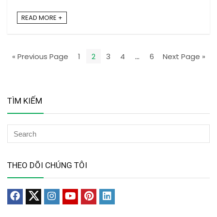
READ MORE +
« Previous Page
1
2
3
4
…
6
Next Page »
TÌM KIẾM
THEO DÕI CHÚNG TÔI