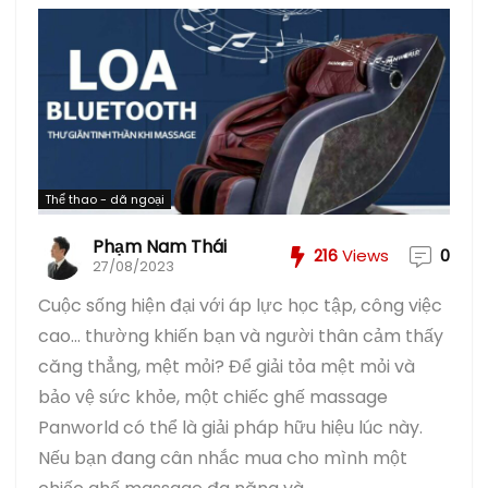
Thể thao - dã ngoại
Phạm Nam Thái
216
Views
0
27/08/2023
Cuộc sống hiện đại với áp lực học tập, công việc
cao… thường khiến bạn và người thân cảm thấy
căng thẳng, mệt mỏi? Để giải tỏa mệt mỏi và
bảo vệ sức khỏe, một chiếc ghế massage
Panworld có thể là giải pháp hữu hiệu lúc này.
Nếu bạn đang cân nhắc mua cho mình một