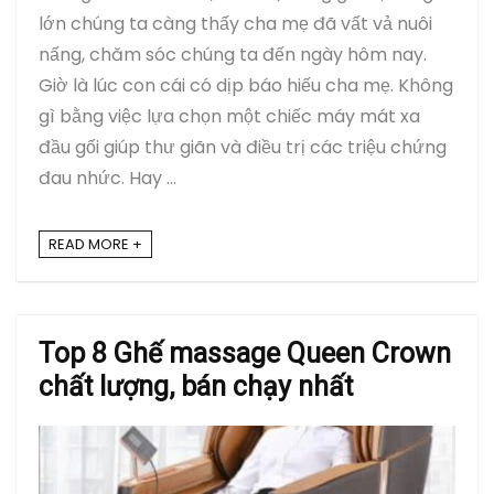
lớn chúng ta càng thấy cha mẹ đã vất vả nuôi
nấng, chăm sóc chúng ta đến ngày hôm nay.
Giờ là lúc con cái có dịp báo hiếu cha mẹ. Không
gì bằng việc lựa chọn một chiếc máy mát xa
đầu gối giúp thư giãn và điều trị các triệu chứng
đau nhức. Hay ...
READ MORE +
Top 8 Ghế massage Queen Crown
chất lượng, bán chạy nhất