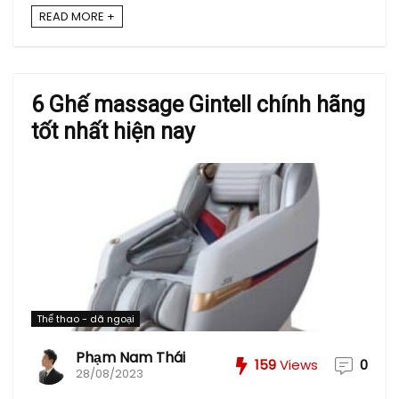
READ MORE +
6 Ghế massage Gintell chính hãng
tốt nhất hiện nay
Thể thao - dã ngoại
Phạm Nam Thái
159
Views
0
28/08/2023