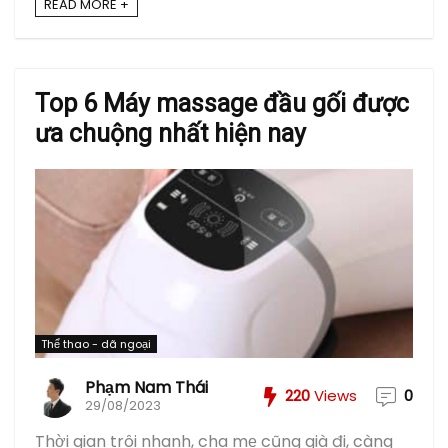
READ MORE +
Top 6 Máy massage đầu gối được
ưa chuộng nhất hiện nay
Thể thao - dã ngoại
Phạm Nam Thái
220
Views
0
29/08/2023
Thời gian trôi nhanh, cha mẹ cũng già đi, càng