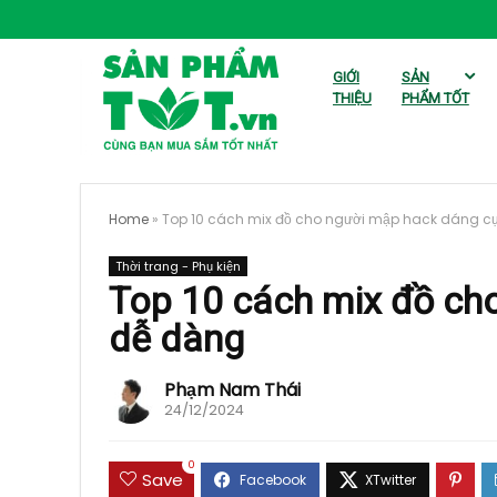
GIỚI
SẢN
THIỆU
PHẨM TỐT
Home
»
Top 10 cách mix đồ cho người mập hack dáng c
Thời trang - Phụ kiện
Top 10 cách mix đồ ch
dễ dàng
Phạm Nam Thái
24/12/2024
0
Save