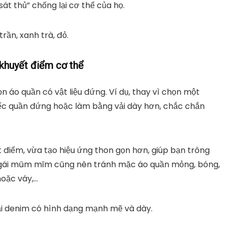
t thủ” chống lại cơ thể của họ.
rần, xanh trà, đỏ.
 khuyết điểm cơ thể
n áo quần có vật liệu đứng. Ví dụ, thay vì chọn một
iếc quần đứng hoặc làm bằng vải dày hơn, chắc chắn
 điểm, vừa tạo hiệu ứng thon gọn hơn, giúp bạn trông
ô gái mũm mĩm cũng nên tránh mặc áo quần mỏng, bóng,
hoặc váy,…
 vải denim có hình dạng mạnh mẽ và dày.