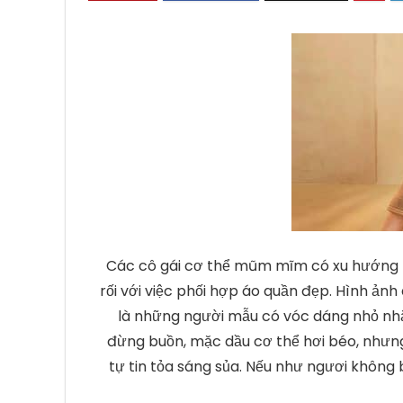
Các cô gái cơ thể mũm mĩm có xu hướng t
rối với việc phối hợp áo quần đẹp. Hình ả
là những người mẫu có vóc dáng nhỏ nhắn
đừng buồn, mặc dầu cơ thể hơi béo, nhưng
tự tin tỏa sáng sủa. Nếu như ngươi không b