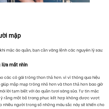
gười mập
hi mặc áo quần, bạn cần vâng lệnh các nguyên lý sau:
 lừa mắt nhìn
o các cô gái trông thon thả hơn. vì vì thông qua hiệu
ắt, giúp mập mạp trông nhỏ hơn và thon thả hơn bao giờ
nói lời tạm biệt với áo quần tươi sáng sủa. Tự tin mặc
 ý rằng một bộ trang phục kết hợp không được vượt
ợp nhiều người trong số những màu sắc này sẽ khiến cho