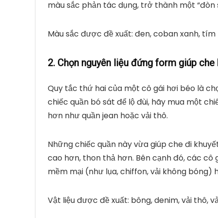
màu sắc phản tác dụng, trở thành một “đòn sá
Màu sắc được đề xuất: đen, coban xanh, tím t
2. Chọn nguyên liệu đứng form giúp che
Quy tắc thứ hai của một cô gái hơi béo là chọ
chiếc quần bó sát để lộ đùi, hãy mua một ch
hơn như quần jean hoặc vải thô.
Những chiếc quần này vừa giúp che đi khuyết
cao hơn, thon thả hơn. Bên cạnh đó, các c
mềm mại (như lụa, chiffon, vải không bóng) 
Vật liệu được đề xuất: bông, denim, vải thô,