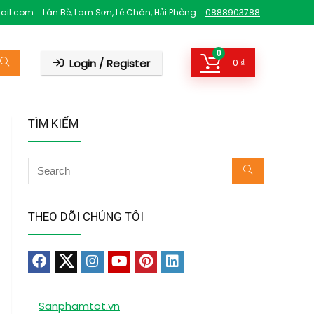
ail.com
Lán Bè, Lam Sơn, Lê Chân, Hải Phòng
0888903788
0
Login / Register
0
₫
TÌM KIẾM
THEO DÕI CHÚNG TÔI
Sanphamtot.vn