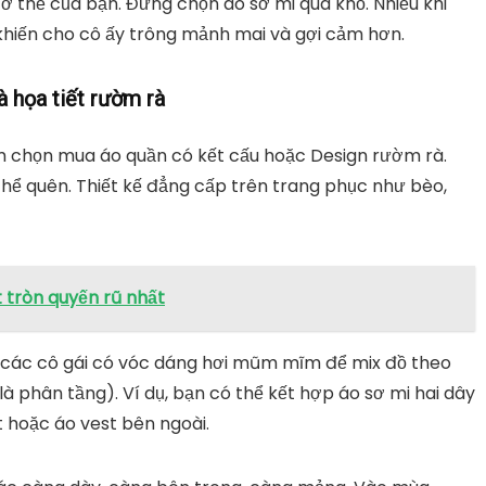
ơ thể của bạn. Đừng chọn áo sơ mi quá khổ. Nhiều khi
khiến cho cô ấy trông mảnh mai và gợi cảm hơn.
 họa tiết rườm rà
m chọn mua áo quần có kết cấu hoặc Design rườm rà.
hể quên. Thiết kế đẳng cấp trên trang phục như bèo,
t tròn quyến rũ nhất
h các cô gái có vóc dáng hơi mũm mĩm để mix đồ theo
 phân tầng). Ví dụ, bạn có thể kết hợp áo sơ mi hai dây
 hoặc áo vest bên ngoài.