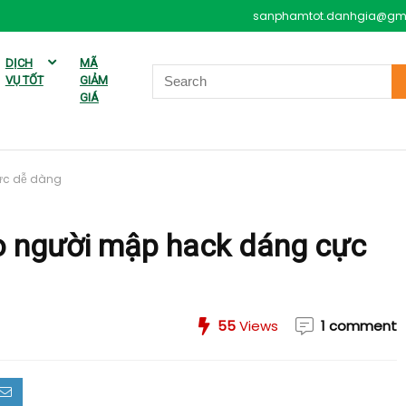
sanphamtot.danhgia@gm
DỊCH
MÃ
VỤ TỐT
GIẢM
GIÁ
ực dễ dàng
o người mập hack dáng cực
55
Views
1 comment