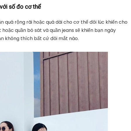
với số đo cơ thể
n quá rộng rãi hoặc quá dài cho cơ thể đôi lúc khiến cho
át hoặc quần bó sát và quần jeans sẽ khiến bạn ngày
ạn không thích bất cứ đôi mắt nào.