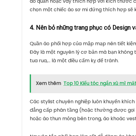
áo quần hoặc váy thích hợp với kích thước c
chọn một chiếc áo sơ mi đứng thích hợp sẽ 
4. Nên bỏ những trang phục có Design và
Quần áo phối hợp của mập mạp nên tiết kiệ
Đây là một nguyên lý cơ bản mà bạn không t
tua rua,… là một điều cấm kỵ để tránh.
Xem thêm
Top 10 Kiểu tóc ngắn xù mì mặ
Các stylist chuyên nghiệp luôn khuyến khíc
đẳng cấp phân tầng (hoặc thường được gọi là
hoặc áo thun mỏng bên trong, áo khoác vest