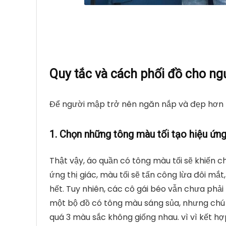
Quy tắc và cách phối đồ cho n
Để người mập trở nên ngăn nắp và đẹp hơn k
1. Chọn những tông màu tối tạo hiệu ứng
Thật vậy, áo quần có tông màu tối sẽ khiến ch
ứng thị giác, màu tối sẽ tấn công lừa đôi m
hết. Tuy nhiên, các cô gái béo vẫn chưa phải 
một bộ đồ có tông màu sáng sủa, nhưng chú
quá 3 màu sắc không giống nhau. vì vì kết h