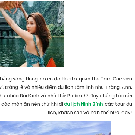
bằng sông Hồng, có cố đô Hỏa Lò, quần thể Tam Cốc sơn
ĩ, tráng lệ và nhiều điểm du lịch tâm linh như Tràng. Ann,
hư chùa Bái Đính và nhà thờ Padim. Ở đây chúng tôi mời
 các món ăn nên thử khi đi
du lịch Ninh Bình
, các tour du
lịch, khách sạn và hơn thế nữa. đây!