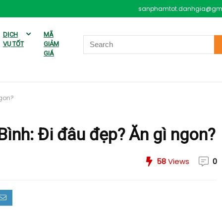
sanphamtot.danhgia@gm
DỊCH
MÃ
VỤ TỐT
GIẢM
GIÁ
ngon?
Bình: Đi đâu đẹp? Ăn gì ngon?
58
Views
0