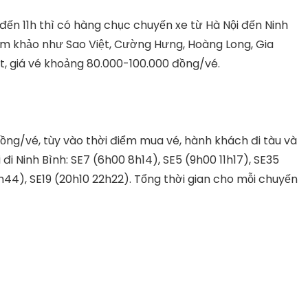
đến 11h thì có hàng chục chuyến xe từ Hà Nội đến Ninh
am khảo như Sao Việt, Cường Hưng, Hoàng Long, Gia
út, giá vé khoảng 80.000-100.000 đồng/vé.
ồng/vé, tùy vào thời điểm mua vé, hành khách đi tàu và
i đi Ninh Bình: SE7 (6h00 8h14), SE5 (9h00 11h17), SE35
1h44), SE19 (20h10 22h22). Tổng thời gian cho mỗi chuyến