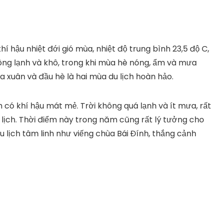
í hậu nhiệt đới gió mùa, nhiệt độ trung bình 23,5 độ C,
đông lạnh và khô, trong khi mùa hè nóng, ẩm và mưa
a xuân và đầu hè là hai mùa du lịch hoàn hảo.
h có khí hậu mát mẻ. Trời không quá lạnh và ít mưa, rất
lịch. Thời điểm này trong năm cũng rất lý tưởng cho
 lịch tâm linh như viếng chùa Bái Đính, thắng cảnh