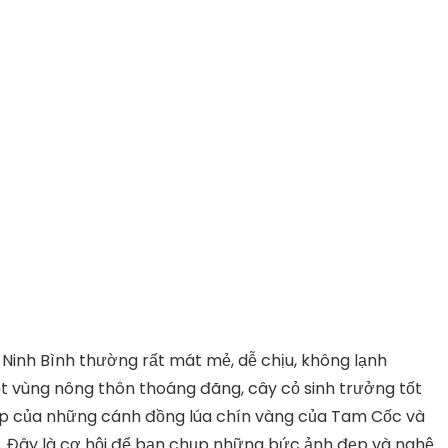
ở Ninh Bình thường rất mát mẻ, dễ chịu, không lạnh
 vùng nông thôn thoáng đãng, cây cỏ sinh trưởng tốt
p của những cánh đồng lúa chín vàng của Tam Cốc và
. Đây là cơ hội để bạn chụp những bức ảnh đẹp và nghệ