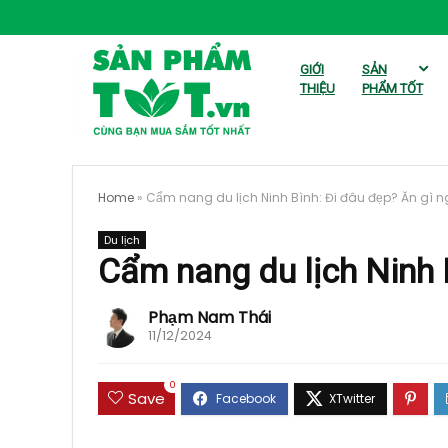
GIỚI
SẢN
THIỆU
PHẨM TỐT
Home
»
Cẩm nang du lịch Ninh Bình: Đi đâu đẹp? Ăn gì 
Du lịch
Cẩm nang du lịch Ninh 
Phạm Nam Thái
11/12/2024
0
Save