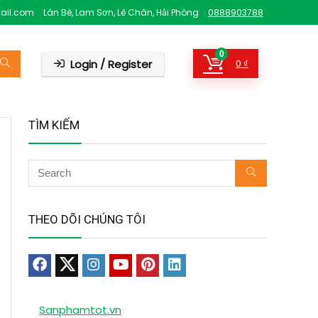
ail.com
Lán Bè, Lam Sơn, Lê Chân, Hải Phòng
0888903788
0
Login / Register
0
₫
TÌM KIẾM
THEO DÕI CHÚNG TÔI
Sanphamtot.vn