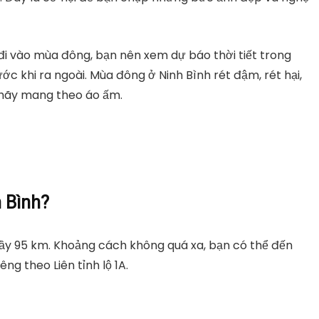
i vào mùa đông, bạn nên xem dự báo thời tiết trong
ớc khi ra ngoài. Mùa đông ở Ninh Bình rét đậm, rét hại,
, hãy mang theo áo ấm.
 Bình?
ầy 95 km. Khoảng cách không quá xa, bạn có thể đến
ng theo Liên tỉnh lộ 1A.