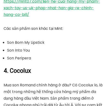
https://mint07.com/lien-he-cua-hang-my-pham-
xach-tay-us-uk-phap-nhat-han-gia-re-chinh-
hang-co-bill/
Các sản phẩm son khác tại Mint:
Son Bom My Lipstick
Son Into You
Son Peripera
4. Cocolux
Mua son Romand chính hãng ở đâu? Có Cocolux lo, là
một trong những hệ thống cửa hàng mỹ phẩm đa
dạng hàng đầu Việt Nam. Sản phẩm trang điểm ở
Cocolux phong phú trải dài từ Âu tới Á. Với sự cam kết