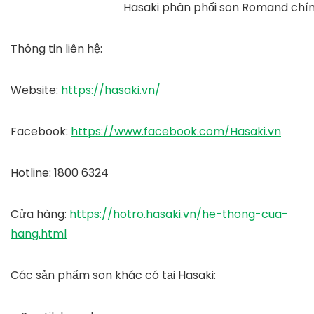
Hasaki phân phối son Romand chí
Thông tin liên hệ:
Website
:
https://hasaki.vn/
Facebook
:
https://www.facebook.com/Hasaki.vn
Hotline
:
1800 6324
Cửa hàng
:
https://hotro.hasaki.vn/he-thong-cua-
hang.html
Các sản phẩm son khác có tại Hasaki: