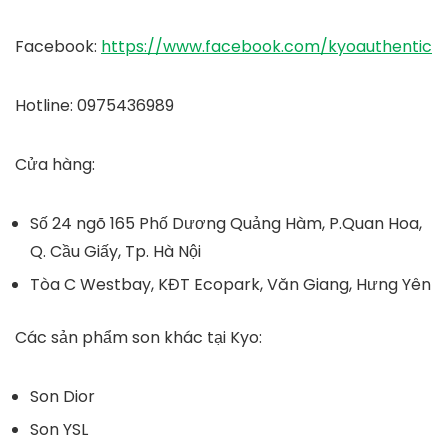
Facebook
:
https://www.facebook.com/kyoauthentic
Hotline
: 0975436989
Cửa hàng
:
Số 24 ngõ 165 Phố Dương Quảng Hàm, P.Quan Hoa,
Q. Cầu Giấy, Tp. Hà Nội
Tòa C Westbay, KĐT Ecopark, Văn Giang, Hưng Yên
Các sản phẩm son khác tại Kyo:
Son Dior
Son YSL