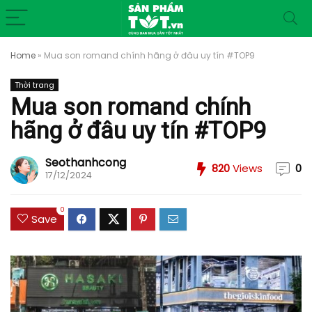
Home
»
Mua son romand chính hãng ở đâu uy tín #TOP9
Thời trang
Mua son romand chính
hãng ở đâu uy tín #TOP9
Seothanhcong
820
Views
0
17/12/2024
0
Save