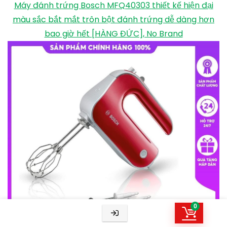
Máy đánh trứng MFQ4020 được thiết kế với kích
thước nhỏ gọn cùng trọng lượng chỉ khoảng 1kg. Thế
nên, máy không gây nên cảm giác nhức mỏi cổ tay
sau khi dùng. Bên cạnh đó, que trộn có sẵn cùng loại
đi kèm đều được tạo nên từ chất liệu thép không gỉ
nên sẽ giúp tăng giá trị về độ an toàn cho sức khỏe
luôn ở mức tối đa.
Máy đánh trứng bosch MFQP1000, OEM
0