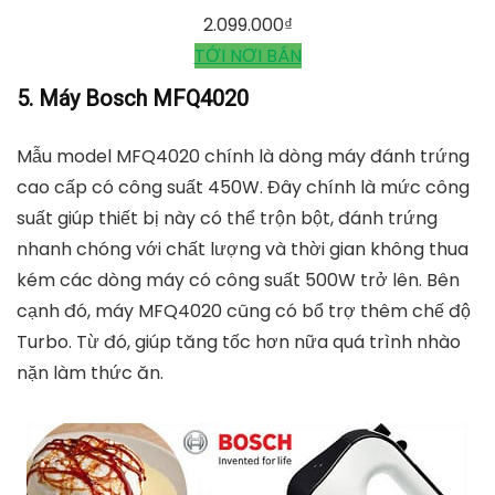
Máy đánh trứng Bosch MUM4600
mediamart.vn
TỚI NƠI BÁN
Máy nhồi trộn bột 5,5 lít 6 chế độ Perysmith PS5500 -
Hàng chính hãng, PerySmith