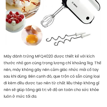
Máy nhồi trộn bột 5,5 lít 6 chế độ Perysmith PS5500 -
Hàng chính hãng, PerySmith
tiki.vn
3.404.000
₫
2.099.000
₫
TỚI NƠI BÁN
5. Máy Bosch MFQ4020