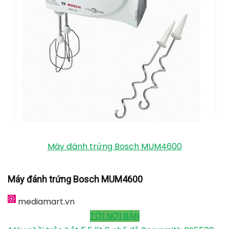
Xem thêm
[Review] Top 9 máy phun sương tạo
ẩm an toàn, chất lượng
Mặc dù chỉ có công suất 300W, nhưng MFQ3020 lại
được trang bị chế độ Turbo. Từ đó, đẩy mức vận
hành lên mức tối đa giúp cho nguyên liệu được chế
biến nhanh hơn. Ngoài ra, máy có công suất vừa phải
nên khi hoạt động sẽ cực kì êm ái và không tạo ra
nhiều tiếng động ồn gây khó chịu so với những dòng
máy cầm tay có công suất cao đến từ các thương
hiệu khác.