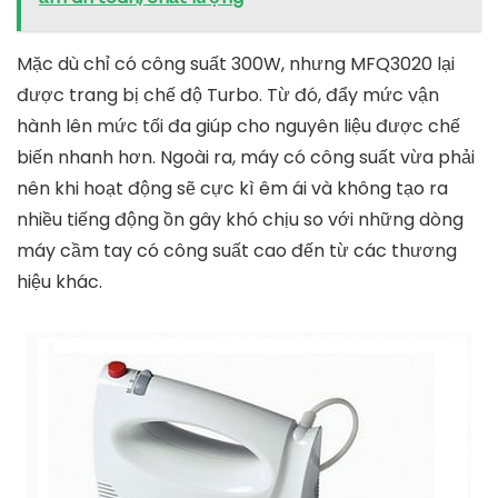
Máy đánh trứng, trộn bột cầm tay BOSCH MFQ40304
Hàng Chính Hãng, Bosch
tiki.vn
1.730.000
₫
TỚI NƠI BÁN
4. Máy đánh trứng Bosch MFQ3020
Máy MFQ3020
là dòng sản phẩm được thiết kế với
kích thước gọn nhẹ và dễ cầm nắm. Đồng thời, không
khiến cho người dùng bị mỏi tay khi sử dụng trong
một khoảng thời gian dài.