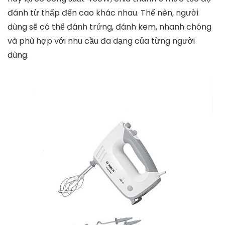
thể phù hợp với mọi không gian nhà bếp. Phần thân
máy được tạo nên từ nhựa ABS cao cấp với khả
năng chống cháy. Bên cạnh đó, tay cầm máy còn tạo
nên được cảm giác thoải mái khi sử dụng, và hoàn
toàn không gây độc hại cho người dùng, cũng như có
tuổi thọ sử dụng cao.
Mặc dù là máy đánh trứng cầm tay, nhưng thiết bị
này lại có công suất 450W, chia thành 5 mức tốc độ
đánh từ thấp đến cao khác nhau. Thế nên, người
dùng sẽ có thể đánh trứng, đánh kem, nhanh chóng
và phù hợp với nhu cầu đa dạng của từng người
dùng.