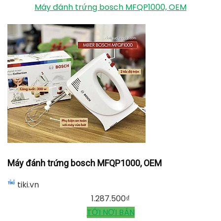
Mẫu model MFQ4020 chính là dòng máy đánh trứng
cao cấp có công suất 450W. Đây chính là mức công
suất giúp thiết bị này có thể trộn bột, đánh trứng
nhanh chóng với chất lượng và thời gian không thua
kém các dòng máy có công suất 500W trở lên. Bên
cạnh đó, máy MFQ4020 cũng có bổ trợ thêm chế độ
Turbo. Từ đó, giúp tăng tốc hơn nữa quá trình nhào
nặn làm thức ăn.