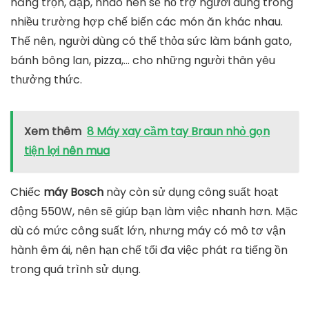
năng trộn, đập, nhào nên sẽ hỗ trợ người dùng trong
nhiều trường hợp chế biến các món ăn khác nhau.
Thế nên, người dùng có thể thỏa sức làm bánh gato,
bánh bông lan, pizza,… cho những người thân yêu
thưởng thức.
Xem thêm
8 Máy xay cầm tay Braun nhỏ gọn
tiện lợi nên mua
Chiếc
máy Bosch
này còn sử dụng công suất hoạt
động 550W, nên sẽ giúp bạn làm việc nhanh hơn. Mặc
dù có mức công suất lớn, nhưng máy có mô tơ vận
hành êm ái, nên hạn chế tối đa việc phát ra tiếng ồn
trong quá trình sử dụng.