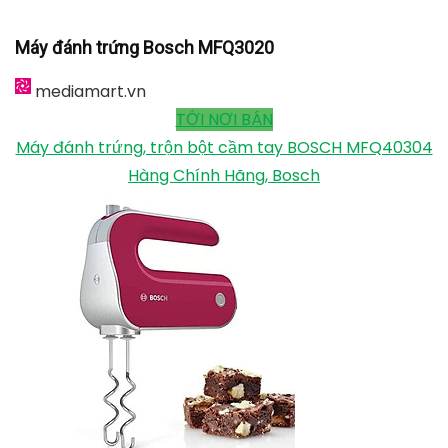
gỉ, nên có độ bền cao và an toàn trong quá trình sử
dụng. Que đánh còn được thiết kế dạng lồng với phần
thân nhọn dài ở phía trên được gắn vào khớp bên
dưới của thiết bị để thực hiện những động tác đánh
trứng, xoay, trộn bột mang lại hiệu quả cao nhất khi
vận hành. Đầu của que trộn còn được thiết kế bằng
những khớp vặn chắc chắn nên người dùng có thể
tháo ra lắp vào để dễ dàng vệ sinh.
Máy đánh trứng Bosch MFQ3020