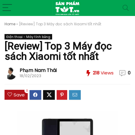
Home
»
[Review] Top 3 Máy đọc sách Xiaomi tốt nhất
Điện thoại - Máy tính bảng
[Review] Top 3 Máy đọc
sách Xiaomi tốt nhất
Phạm Nam Thái
218
Views
0
18/02/2023
0
Save