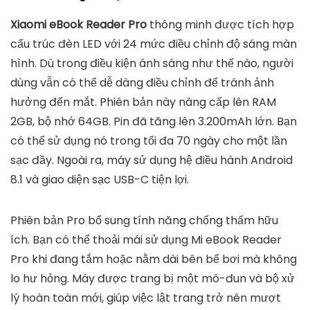
Xiaomi eBook Reader Pro
thông minh được tích hợp
cấu trúc đèn LED với 24 mức điều chỉnh độ sáng màn
hình. Dù trong điều kiện ánh sáng như thế nào, người
dùng vẫn có thể dễ dàng điều chỉnh để tránh ảnh
hưởng đến mắt. Phiên bản này nâng cấp lên RAM
2GB, bộ nhớ 64GB. Pin đã tăng lên 3.200mAh lớn. Bạn
có thể sử dụng nó trong tối đa 70 ngày cho một lần
sạc đầy. Ngoài ra, máy sử dụng hệ điều hành Android
8.1 và giao diện sạc USB-C tiện lợi.
Phiên bản Pro bổ sung tính năng chống thấm hữu
ích. Bạn có thể thoải mái sử dụng Mi eBook Reader
Pro khi đang tắm hoặc nằm dài bên bể bơi mà không
lo hư hỏng. Máy được trang bị một mô-đun và bộ xử
lý hoàn toàn mới, giúp việc lật trang trở nên mượt