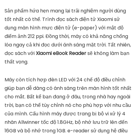
Sản phẩm hứa hẹn mang lại trải nghiệm người dùng
tốt nhất có thể. Trình đọc sách điện tử Xiaomi sử
dụng màn hình mực điện tử (e-paper) với mật độ
điểm ảnh 212 ppi. Đồng thời, máy có khả năng chống
lóa ngay cả khi đọc dưới ánh sáng mặt trời. Tất nhiên,
đọc sách với
Xiaomi eBook Reader
sẽ không làm bạn
thất vọng.
Máy còn tích hợp đèn LED với 24 chế độ điều chỉnh
giúp bạn dễ dàng có ánh sáng trên màn hình tốt nhất
cho mắt. Bất kể bạn đang ở đâu, trong nhà hay ngoài
trời, bạn có thể tùy chỉnh nó cho phù hợp với nhu cầu
của mình. Cấu hình máy được trang bị bộ vi xử lý 4
nhân Allwinner tốc độ 1.8GHz, bộ nhớ lưu trữ lên đến
16GB và bộ nhớ trong 1GB. e-reader sử dụng hệ điều