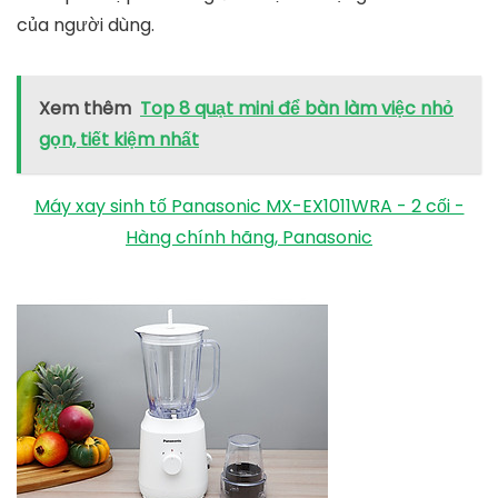
của người dùng.
Xem thêm
Top 8 quạt mini để bàn làm việc nhỏ
gọn, tiết kiệm nhất
Máy xay sinh tố Panasonic MX-EX1011WRA - 2 cối -
Hàng chính hãng, Panasonic