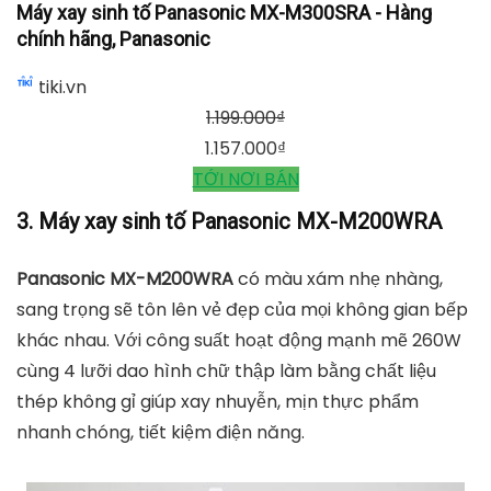
Máy xay sinh tố Panasonic MX-M300SRA - Hàng
chính hãng, Panasonic
tiki.vn
1.199.000
₫
1.157.000
₫
TỚI NƠI BÁN
3. Máy xay sinh tố Panasonic MX-M200WRA
Panasonic MX-M200WRA
có màu xám nhẹ nhàng,
sang trọng sẽ tôn lên vẻ đẹp của mọi không gian bếp
khác nhau. Với công suất hoạt động mạnh mẽ 260W
cùng 4 lưỡi dao hình chữ thập làm bằng chất liệu
thép không gỉ giúp xay nhuyễn, mịn thực phẩm
nhanh chóng, tiết kiệm điện năng.