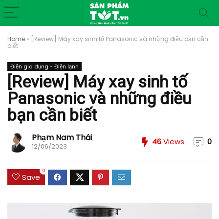
Home
»
[Review] Máy xay sinh tố Panasonic và những điều bạn cần
biết
Điện gia dụng - Điện lạnh
[Review] Máy xay sinh tố
Panasonic và những điều
bạn cần biết
Phạm Nam Thái
46
Views
0
12/06/2023
0
Save