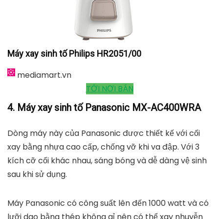
Máy xay sinh tố Philips HR2051/00
mediamart.vn
TỚI NƠI BÁN
4. Máy xay sinh tố Panasonic MX-AC400WRA
Dòng máy này của Panasonic được thiết kế với cối
xay bằng nhựa cao cấp, chống vỡ khi va đập. Với 3
kích cỡ cối khác nhau, sáng bóng và dễ dàng vệ sinh
sau khi sử dụng.
Máy Panasonic có công suất lên đến 1000 watt và có
lưỡi dao bằng thép không gỉ nên có thể xay nhuyễn