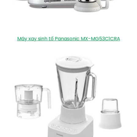
Máy xay sinh tố Panasonic MX-MG53C1CRA