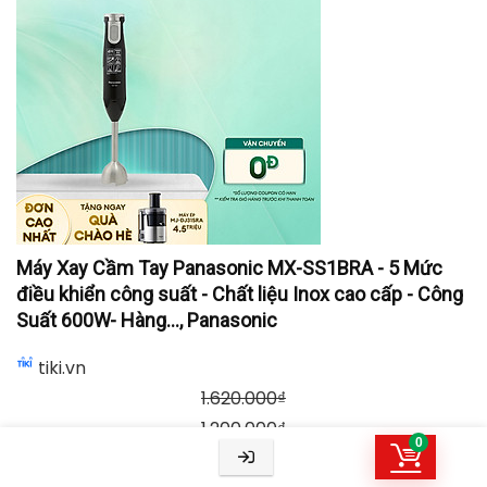
Máy Xay Cầm Tay Panasonic MX-SS1BRA - 5 Mức
điều khiển công suất - Chất liệu Inox cao cấp - Công
Suất 600W- Hàng..., Panasonic
tiki.vn
1.620.000
₫
1.200.000
₫
0
TỚI NƠI BÁN