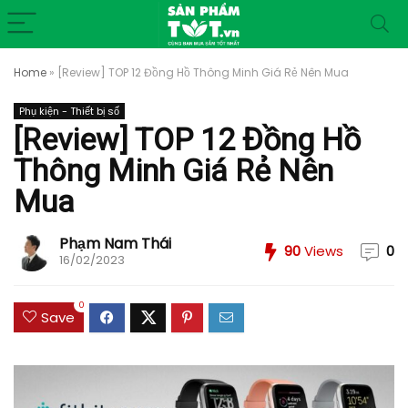
Home
»
[Review] TOP 12 Đồng Hồ Thông Minh Giá Rẻ Nên Mua
Phụ kiện - Thiết bị số
[Review] TOP 12 Đồng Hồ
Thông Minh Giá Rẻ Nên
Mua
Phạm Nam Thái
90
Views
0
16/02/2023
0
Save