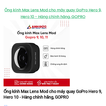
Vỏ Chống Nước Cho Máy Gopro Hero 9 Black, OEM
tiki.vn
399.000
₫
TỚI NƠI BÁN
Ống kính Max Lens Mod cho máy quay GoPro Hero 9,