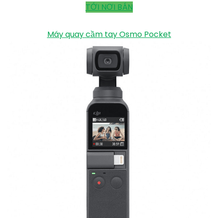
TỚI NƠI BÁN
Máy quay cầm tay Osmo Pocket