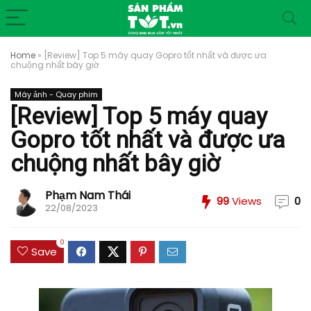
Home
»
[Review] Top 5 máy quay Gopro tốt nhất và được ưa
chuộng nhất bây giờ
Máy ảnh - Quay phim
[Review] Top 5 máy quay
Gopro tốt nhất và được ưa
chuộng nhất bây giờ
Phạm Nam Thái
99
Views
0
22/08/2023
0
Save