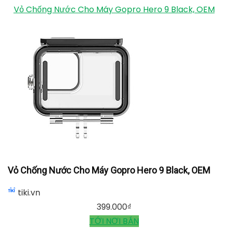
Không chỉ vậy, bạn cũng có thể tùy chỉnh mật độ hiển
thị LED của mình. Bao gồm: toàn màn hình, chỉ trạng
thái và tắt màn hình. Ngoài ra, màn hình cảm ứng
phía sau to hơn 16% hiển thị hình ảnh và video sắc nét
với độ chính xác cao.
GoPro Hero 9
dùng viên pin lớn
với dung lượng lên đến 1720mAh. Loại pin này kéo dài
tuổi thọ của máy quay thêm 30% so với các loại pin
thông thường. Ngoài ra, viên pin này giúp camera
Hero 9 hoạt động ổn định ngay cả trong nhiệt độ
thấp.
Xem thêm
TOP 10 Máy ảnh có chất lượng tốt
nhất hiện nay
Vỏ Chống Nước Cho Máy Gopro Hero 9 Black, OEM