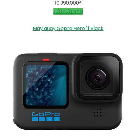
10.990.000
₫
TỚI NƠI BÁN
Máy quay Gopro Hero 11 Black