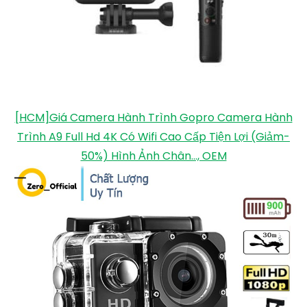
[HCM]Giá Camera Hành Trình Gopro Camera Hành
Trình A9 Full Hd 4K Có Wifi Cao Cấp Tiện Lợi (Giảm-
50%) Hình Ảnh Chân..., OEM