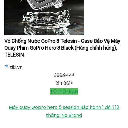
Vỏ Chống Nước GoPro 8 Telesin - Case Bảo Vệ Máy
Quay Phim GoPro Hero 8 Black (Hàng chính hãng),
TELESIN
tiki.vn
306.944
₫
214.861
₫
TỚI NƠI BÁN
Máy quay Gopro hero 5 session Bảo hành 1 đổi 1 12
tháng, No Brand