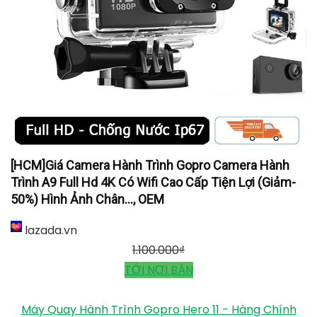
[HCM]Giá Camera Hành Trình Gopro Camera Hành
Trình A9 Full Hd 4K Có Wifi Cao Cấp Tiện Lợi (Giảm-
50%) Hình Ảnh Chân..., OEM
lazada.vn
1.100.000
₫
TỚI NƠI BÁN
Máy Quay Hành Trình Gopro Hero 11 - Hàng Chính