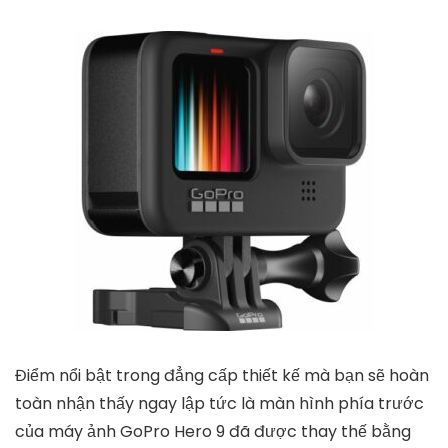
lazada.vn
4.000.000
₫
TỚI NƠI BÁN
4. Máy Gopro Hero 9 Black
GoPro Hero 9
là bản có camera với cảm biến 23,6 MP.
Cảm biến này đưa hiệu suất thiết bị của bạn lên một
level tiếp theo. Do đó, máy hỗ trợ quay video 5K
30fps và tự sướng tĩnh 20MP. Máy ảnh GoPro Hero 9
Black quay video 5K với số điểm ảnh nhiều hơn 77% so
với độ phân giải 4K cho chất lượng vượt trội.