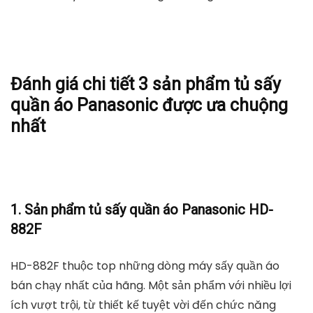
khô nhiều loại quần áo. Chỉ cần điều chỉnh nhiệt độ sấy
và thời gian sấy để phù hợp với các loại đồ giặt khác
nhau và lượng đồ giặt cần sấy. Nhờ đó, quần áo
nhanh khô mà không bị phai màu hay hư hỏng.
Chức năng điều khiển từ xa cũng là một điểm nổi bật
của sản phẩm máy sấy quần áo Panasonic. Sự thông
minh này giúp bạn dễ dàng thực hiện các điều chỉnh
mà không cần phải ở gần máy. Chính sách bảo hành
của công ty lên tới 5 năm. Đây là một con số vượt
trội so với các dòng sản phẩm có tuổi đời chỉ 1-2 năm
trên thị trường. Vì vậy, đây là sản phẩm cao cấp mà
bạn có thể yên tâm sử dụng cho cả gia đình.