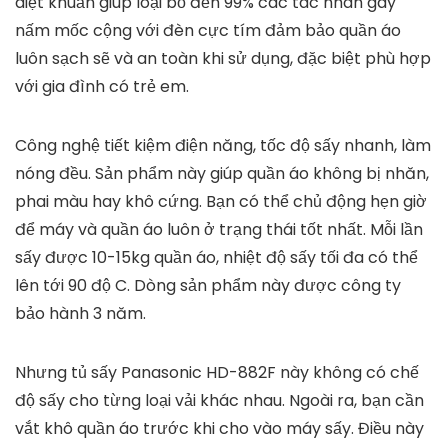
Mua Tủ sấy quần áo chính hãng cao cấp tại Shop
HBH247
tiki.vn
795.000
₫
TỚI NƠI BÁN
Tính năng của tủ
Sản phẩm có 3 chế độ sấy khác nhau: sấy nóng
1000W, sấy khô 1300W và sấy lạnh 1500W. Chức năng
diệt khuẩn giúp loại bỏ đến 99% các tác nhân gây
nấm mốc cộng với đèn cực tím đảm bảo quần áo
luôn sạch sẽ và an toàn khi sử dụng, đặc biệt phù hợp