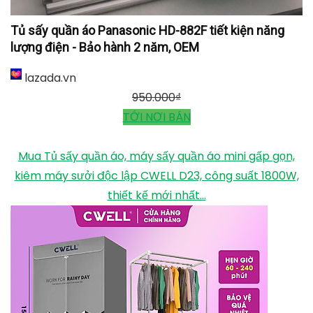
Tủ sấy quần áo Panasonic HD-882F tiết kiện năng
lượng điện - Bảo hành 2 năm, OEM
lazada.vn
950.000
₫
TỚI NƠI BÁN
Mua Tủ sấy quần áo, máy sấy quần áo mini gấp gọn,
kiêm máy sưởi độc lập CWELL D23, công suất 1800W,
thiết kế mới nhất...