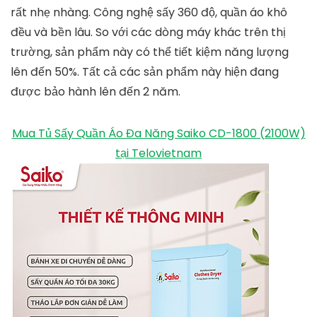
Tuy nhiên, máy sấy quần áo Panasonic HD-882FD này
là tiết kiệm điện năng nhất. Bạn nên vắt quần áo
trước khi cho vào tủ sấy và chọn chức năng sấy cho
phù hợp.
Giá tham khảo: 1.050.000 VNĐ.