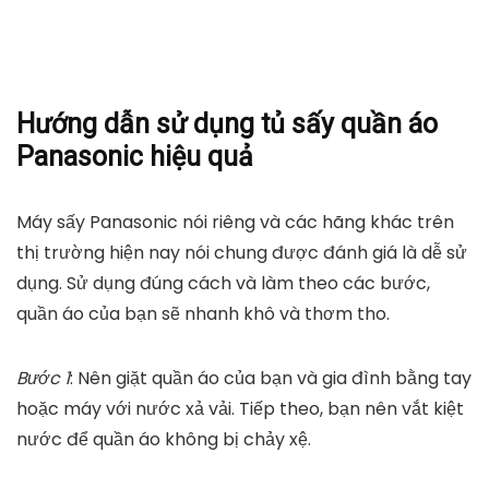
Máy sấy quần áo Sunhouse SHD2702 - 900W
mediamart.vn
TỚI NƠI BÁN