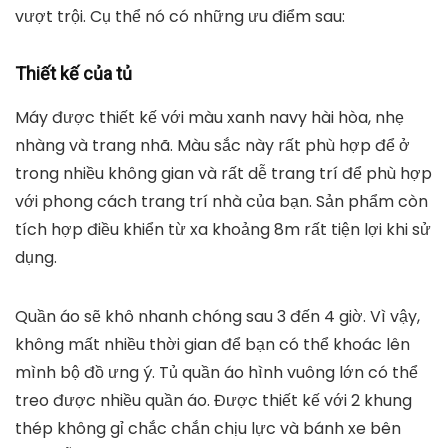
Đánh giá chi tiết 3 sản phẩm tủ sấy
quần áo Panasonic được ưa chuộng
nhất
1. Sản phẩm tủ sấy quần áo Panasonic HD-
882F
HD-882F thuộc top những dòng máy sấy quần áo
bán chạy nhất của hãng. Một sản phẩm với nhiều lợi
ích vượt trội, từ thiết kế tuyệt vời đến chức năng
vượt trội. Cụ thể nó có những ưu điểm sau:
Thiết kế của tủ