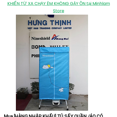
nên máy có độ bền cao. Thiết kế của tủ vuông nên
chứa được nhiều quần áo hơn so với tủ tròn, khối
lượng sấy đạt 15kg/lần. Quần áo cũng được khử
trùng một cách tối đa nên bạn yên tâm sử dụng.
Máy sấy quần áo Kangaroo KG332 1000W