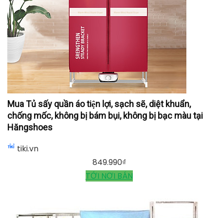
Mua [HÀNG NHẬP KHẨU] TỦ SẤY QUẦN /ÁO CÓ
ĐIỀU KHIỂN TỪ XA CHẠY ÊM KHÔNG GÂY ỒN tại
Minhlam Store
tiki.vn
850.000
₫
650.000
₫
TỚI NƠI BÁN