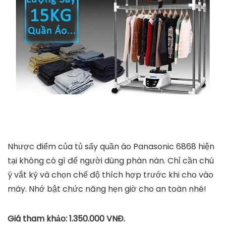
Mua TỦ SẤY QUẦN ÁO CÓ TIA UV DIỆT KHUẨN tại
Hăngshoes
tiki.vn
1.195.000
₫
TỚI NƠI BÁN
Máy sấy quần áo Sunhouse SHD2702 - 900W