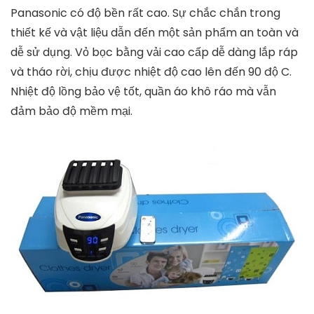
quần áo Panasonic
Có thể nói máy sấy Panasonic là một trong những
dòng sản phẩm tiên phong về chất lượng và hiệu quả
mang đến cho bạn sự hài lòng cao nhất. Số lượng
máy bán ra với số lượng lớn hàng năm đã nói lên sức
hút của sản phẩm này. Nếu đã từng có cơ hội trải
nghiệm, bạn sẽ thấy đây là một sản phẩm “đáng
đồng tiền bát gạo” mà bạn nên mua.
Độ bền
Các sản phẩm của Nhật nói chung, đặc biệt là tủ sấy
Panasonic có độ bền rất cao. Sự chắc chắn trong
thiết kế và vật liệu dẫn đến một sản phẩm an toàn và
dễ sử dụng. Vỏ bọc bằng vải cao cấp dễ dàng lắp ráp