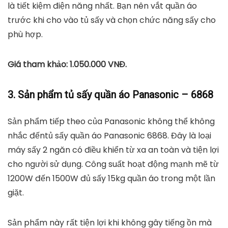
Mua Tủ sấy quần áo tiện lợi, sạch sẽ, diệt khuẩn,
chống mốc, không bị bám bụi, không bị bạc màu tại
Hăngshoes
tiki.vn
849.990
₫
TỚI NƠI BÁN