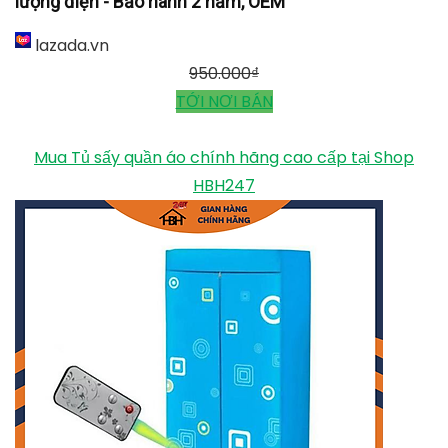
Tủ sấy quần áo Panasonic HD-882F tiết kiện năng
lượng điện - Bảo hành 2 năm, OEM
lazada.vn
950.000
₫