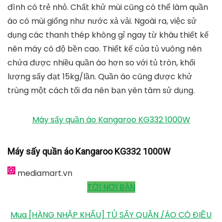
Giá tham khảo: 600.000 VNĐ
2. Sản phẩm tủ sấy quần áo Panasonic HD-
882FD
Panasonic HD-882FD hiện là dòng máy sấy hiện đại
của thương hiệu này với nhiều tính năng mới ưu việt
hơn. Ngoài điều khiển thông minh từ xa, máy còn tích
hợp công nghệ sấy khô 360 độ giúp tản nhiệt đa
chiều. Quần áo nhờ đó khô đều, không bị nhàu và
không bị phai màu.
Máy chạy êm không gây tiếng ồn rất tiện lợi cho gia
đình có trẻ nhỏ. Chất khử mùi cũng có thể làm quần
áo có mùi giống như nước xả vải. Ngoài ra, việc sử
dụng các thanh thép không gỉ ngay từ khâu thiết kế