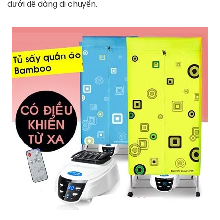
Máy được thiết kế với màu xanh navy hài hòa, nhẹ
nhàng và trang nhã. Màu sắc này rất phù hợp để ở
trong nhiều không gian và rất dễ trang trí để phù hợp
với phong cách trang trí nhà của bạn. Sản phẩm còn
tích hợp điều khiển từ xa khoảng 8m rất tiện lợi khi sử
dụng.
Quần áo sẽ khô nhanh chóng sau 3 đến 4 giờ. Vì vậy,
không mất nhiều thời gian để bạn có thể khoác lên
mình bộ đồ ưng ý. Tủ quần áo hình vuông lớn có thể
treo được nhiều quần áo. Được thiết kế với 2 khung
thép không gỉ chắc chắn chịu lực và bánh xe bên
dưới dễ dàng di chuyển.