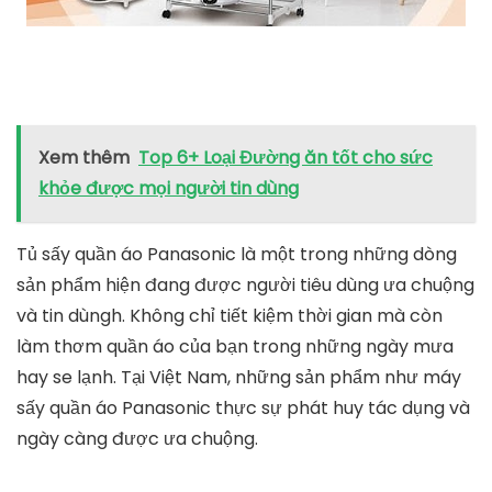
Máy sấy quần áo dạng gập gọn REVOL RV-16(vỏ màu
nâu)
mediamart.vn
TỚI NƠI BÁN