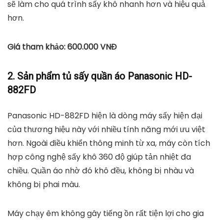
với gia đình có trẻ em.
Công nghệ tiết kiệm điện năng, tốc độ sấy nhanh, làm
nóng đều. Sản phẩm này giúp quần áo không bị nhăn,
phai màu hay khô cứng. Bạn có thể chủ động hẹn giờ
để máy và quần áo luôn ở trạng thái tốt nhất. Mỗi lần
sấy được 10-15kg quần áo, nhiệt độ sấy tối đa có thể
lên tới 90 độ C. Dòng sản phẩm này được công ty
bảo hành 3 năm.
Nhưng tủ sấy Panasonic HD-882F này không có chế
độ sấy cho từng loại vải khác nhau. Ngoài ra, bạn cần
vắt khô quần áo trước khi cho vào máy sấy. Điều này
sẽ làm cho quá trình sấy khô nhanh hơn và hiệu quả
hơn.