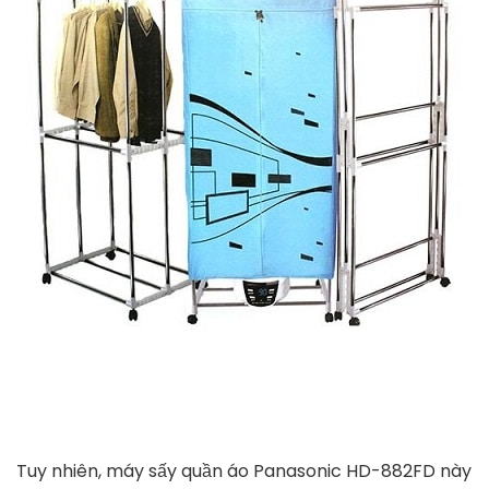
Mua Tủ sấy quần áo tiện lợi, sạch sẽ, diệt khuẩn, chống
mốc, không bị bám bụi, không bị bạc màu tại
Hăngshoes