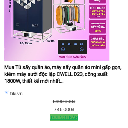
Mua Tủ sấy quần áo, máy sấy quần áo mini gấp gọn,
kiêm máy sưởi độc lập CWELL D23, công suất
1800W, thiết kế mới nhất...
tiki.vn
1.490.000
₫
745.000
₫
TỚI NƠI BÁN