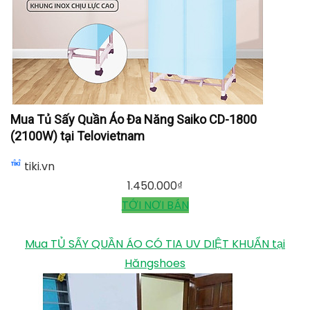
3. Sản phẩm tủ sấy quần áo Panasonic – 6868
Sản phẩm tiếp theo của Panasonic không thể không
nhắc đếntủ sấy quần áo Panasonic 6868. Đây là loại
máy sấy 2 ngăn có điều khiển từ xa an toàn và tiện lợi
cho người sử dụng. Công suất hoạt động mạnh mẽ từ
1200W đến 1500W đủ sấy 15kg quần áo trong một lần
giặt.
Sản phẩm này rất tiện lợi khi không gây tiếng ồn mà
rất nhẹ nhàng. Công nghệ sấy 360 độ, quần áo khô
đều và bền lâu. So với các dòng máy khác trên thị
trường, sản phẩm này có thể tiết kiệm năng lượng
lên đến 50%. Tất cả các sản phẩm này hiện đang
được bảo hành lên đến 2 năm.