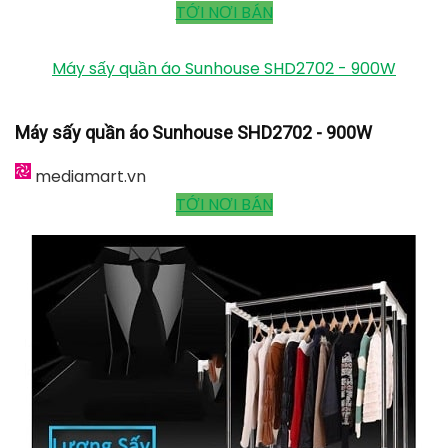
(2100W) tại Telovietnam
tiki.vn
1.450.000
₫
TỚI NƠI BÁN
Mua TỦ SẤY QUẦN ÁO CÓ TIA UV DIỆT KHUẨN tại
Hăngshoes