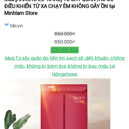
Máy sấy quần áo Kangaroo KG332 1000W
mediamart.vn
TỚI NƠI BÁN
Mua [HÀNG NHẬP KHẨU] TỦ SẤY QUẦN /ÁO CÓ ĐIỀU
KHIỂN TỪ XA CHẠY ÊM KHÔNG GÂY ỒN tại Minhlam
Store