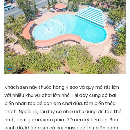
Khách sạn này thuộc hàng 4 sao và quy mô rất lớn
với nhiều khu vui chơi lớn nhỏ. Tại đây cũng có bãi
biển nhân tạo để con em chơi đùa, tắm biển thỏa
thích. Ngoài ra, tại đây có nhiều khu dùng để tập thể
hình, chơi game, xem phim 3D cực kỳ tiện ích. Bên
cạnh đó, khách sạn có nơi massage thư giãn dành