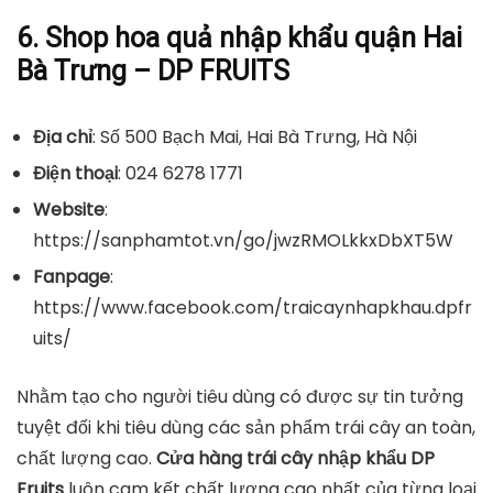
6. Shop hoa quả nhập khẩu quận Hai
Bà Trưng – DP FRUITS
Địa chỉ
: Số 500 Bạch Mai, Hai Bà Trưng, Hà Nội
Điện thoại
: 024 6278 1771
Website
:
https://sanphamtot.vn/go/jwzRMOLkkxDbXT5W
Fanpage
:
https://www.facebook.com/traicaynhapkhau.dpfr
uits/
Nhằm tạo cho người tiêu dùng có được sự tin tưởng
tuyệt đối khi tiêu dùng các sản phẩm trái cây an toàn,
chất lượng cao.
Cửa hàng trái cây nhập khẩu DP
Fruits
luôn cam kết chất lượng cao nhất của từng loại