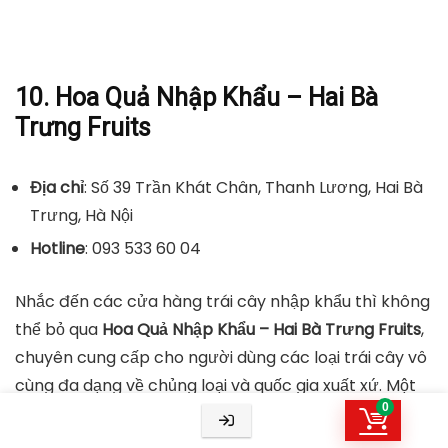
10. Hoa Quả Nhập Khẩu – Hai Bà
Trưng Fruits
Địa chỉ
: Số 39 Trần Khát Chân, Thanh Lương, Hai Bà
Trưng, Hà Nội
Hotline
: 093 533 60 04
Nhắc đến các cửa hàng trái cây nhập khẩu thì không
thể bỏ qua
Hoa Quả Nhập Khẩu – Hai Bà Trưng Fruits
,
chuyên cung cấp cho người dùng các loại trái cây vô
cùng đa dạng về chủng loại và quốc gia xuất xứ. Một
0
số loại quả tiêu biểu có thể kể đến là nho Hàn Quốc, lê
Nhật Bản, lê Nam Phi, kiwi vàng New Zealand… cho