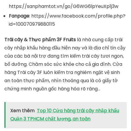
https://sanphamtot.vn/go/G6WG6lpYeuXp1j3w
Fanpage
: https://www.facebook.com/profile.php?
id=100070979880115
Trái cây & Thực phẩm 3F Fruits
là nhà cung cấp trái
cây nhập khẩu hàng đầu hiện nay và là địa chỉ tin cậy
của các bà nội trợ đang tìm kiếm trái cây tươi ngon,
bổ dưỡng. Chăm sóc sức khỏe cho cả gia đình. Cửa
hàng Trái cây 3F luôn kiểm tra nghiêm ngặt vệ sinh
an toàn thực phẩm, nhìn thoáng qua là có giấy tờ
chứng minh nguồn gốc hàng hóa rõ ràng…
Xem thêm
Top 10 Cửa hàng trái cây nhập khẩu
Quận 3 TPHCM chất lượng, an toàn