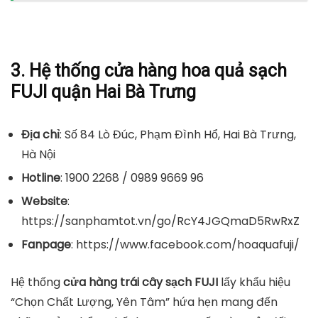
3. Hệ thống cửa hàng hoa quả sạch
FUJI quận Hai Bà Trưng
Địa chỉ
: Số 84 Lò Đúc, Phạm Đình Hổ, Hai Bà Trưng,
Hà Nội
Hotline
: 1900 2268 / 0989 9669 96
Website
:
https://sanphamtot.vn/go/RcY4JGQmaD5RwRxZ
Fanpage
: https://www.facebook.com/hoaquafuji/
Hệ thống
cửa hàng trái cây sạch FUJI
lấy khẩu hiệu
“Chọn Chất Lượng, Yên Tâm” hứa hẹn mang đến