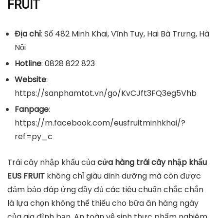
FRUIT
Địa chỉ
: Số 482 Minh Khai, Vĩnh Tuy, Hai Bà Trưng, Hà
Nội
Hotline
: 0828 822 823
Website
:
https://sanphamtot.vn/go/KvCJft3FQ3eg5Vhb
Fanpage
:
https://m.facebook.com/eusfruitminhkhai/?
ref=py_c
Trái cây nhập khẩu của
cửa hàng trái cây nhập khẩu
EUS FRUIT
không chỉ giàu dinh dưỡng mà còn được
đảm bảo đáp ứng đầy đủ các tiêu chuẩn chắc chắn
là lựa chọn không thể thiếu cho bữa ăn hàng ngày
của gia đình bạn. An toàn vệ sinh thực phẩm nghiêm