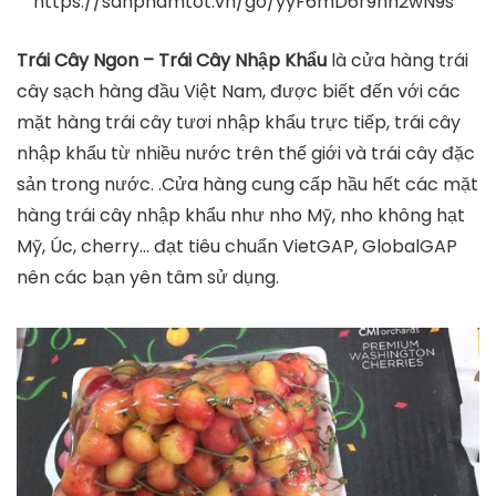
https://sanphamtot.vn/go/yyF6mD6r9hh2wN9s
Trái Cây Ngon – Trái Cây Nhập Khẩu
là cửa hàng trái
cây sạch hàng đầu Việt Nam, được biết đến với các
mặt hàng trái cây tươi nhập khẩu trực tiếp, trái cây
nhập khẩu từ nhiều nước trên thế giới và trái cây đặc
sản trong nước. .Cửa hàng cung cấp hầu hết các mặt
hàng trái cây nhập khẩu như nho Mỹ, nho không hạt
Mỹ, Úc, cherry… đạt tiêu chuẩn VietGAP, GlobalGAP
nên các bạn yên tâm sử dụng.