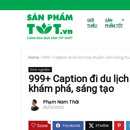
GIỚI
SẢN
THIỆU
PHẨM TỐT
Home
»
999+ Caption đi du lịch hay truyền cảm hứng m
Kinh nghiệm
999+ Caption đi du lịc
khám phá, sáng tạo
Phạm Nam Thái
25/12/2022
0
Save