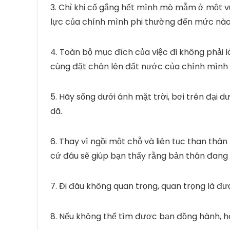
3. Chỉ khi cố gắng hết mình mò mẫm ở một v
lực của chính mình phi thường đến mức nào
4. Toàn bộ mục đích của việc đi không phải l
cùng đặt chân lên đất nước của chính mình 
5. Hãy sống dưới ánh mặt trời, bơi trên đạ
dã.
6. Thay vì ngồi một chỗ và liên tục than thâ
cứ đâu sẽ giúp bạn thấy rằng bản thân đang 
7. Đi đâu không quan trọng, quan trọng là đư
8. Nếu không thể tìm được bạn đồng hành, hãy 