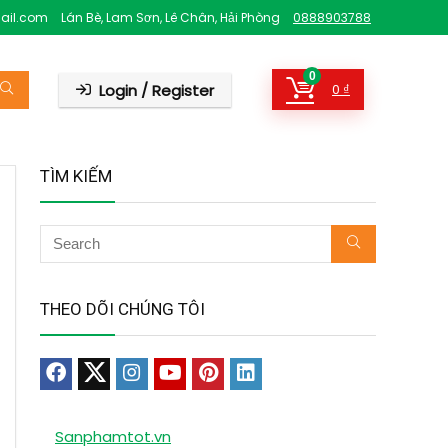
ail.com
Lán Bè, Lam Sơn, Lê Chân, Hải Phòng
0888903788
0
Login / Register
0
₫
TÌM KIẾM
THEO DÕI CHÚNG TÔI
Sanphamtot.vn