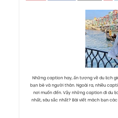
Những caption hay, ấn tượng về du lịch gi
bạn bè và người thân. Ngoài ra, nhiều cap
nơi muốn đến. Vậy những caption đi du 
nhất, sâu sắc nhất? Bài viết mách bạn cá