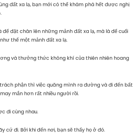
ùng đất xa lạ, bạn mới có thể khám phá hết được nghị
.
à để đặt chân lên những mảnh đất xa lạ, mà là để cuối
như thể một mảnh đất xa lạ.
i dương và thưởng thức không khí của thiên nhiên hoang
n trách phận thì việc quăng mình ra đường và đi đến bất
may mắn hơn rất nhiều người rồi.
ợc đi cùng nhau.
cứ đi. Bởi khi đến nơi, bạn sẽ thấy họ ở đó.