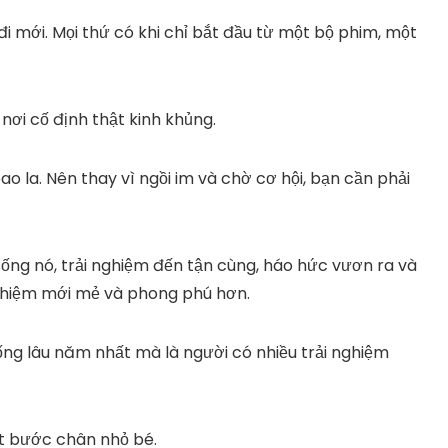
đi mới. Mọi thứ có khi chỉ bắt đầu từ một bộ phim, một
 nơi cố định thật kinh khủng.
n bao la. Nên thay vì ngồi im và chờ cơ hội, bạn cần phải
sống nó, trải nghiệm đến tận cùng, háo hức vươn ra và
ghiệm mới mẻ và phong phú hơn.
ống lâu năm nhất mà là người có nhiều trải nghiệm
t bước chân nhỏ bé.