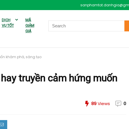
sanphamtot.danhgia@gm
DỊCH
MÃ
VỤ TỐT
GIẢM
GIÁ
uốn khám phá, sáng tạo
h hay truyền cảm hứng muốn
89
Views
0