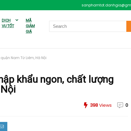
sanphamtot.danhgia@gm
DỊCH
MÃ
VỤ TỐT
GIẢM
GIÁ
 quận Nam Từ Liêm, Hà Nội
hập khẩu ngon, chất lượng
 Nội
398
Views
0