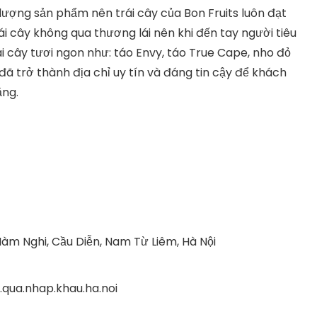
lượng sản phẩm nên trái cây của Bon Fruits luôn đạt
ái cây không qua thương lái nên khi đến tay người tiêu
rái cây tươi ngon như: táo Envy, táo True Cape, nho đỏ
đã trở thành địa chỉ uy tín và đáng tin cậy để khách
ặng.
àm Nghi, Cầu Diễn, Nam Từ Liêm, Hà Nội
qua.nhap.khau.ha.noi