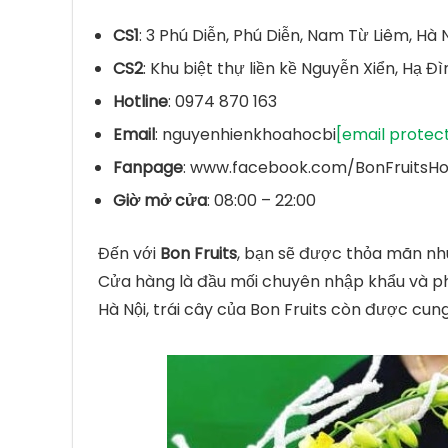
CS1
: 3 Phú Diễn, Phú Diễn, Nam Từ Liêm, Hà 
CS2
: Khu biệt thự liền kề Nguyễn Xiển, Hạ Đ
Hotline
: 0974 870 163
Email
: nguyenhienkhoahocbi
[email protec
Fanpage
: www.facebook.com/BonFruitsH
Giờ mở cửa
: 08:00 – 22:00
Đến với
Bon Fruits
, bạn sẽ được thỏa mãn nh
Cửa hàng là đầu mối chuyên nhập khẩu và phâ
Hà Nội, trái cây của Bon Fruits còn được cun