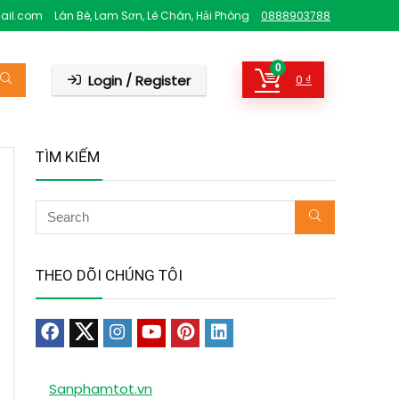
ail.com
Lán Bè, Lam Sơn, Lê Chân, Hải Phòng
0888903788
0
Login / Register
0
₫
TÌM KIẾM
THEO DÕI CHÚNG TÔI
Sanphamtot.vn