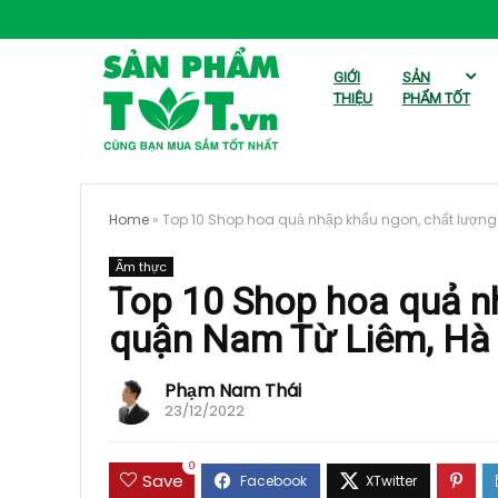
GIỚI
SẢN
THIỆU
PHẨM TỐT
Home
»
Top 10 Shop hoa quả nhập khẩu ngon, chất lượng
Ẩm thực
Top 10 Shop hoa quả n
quận Nam Từ Liêm, Hà
Phạm Nam Thái
23/12/2022
0
Save