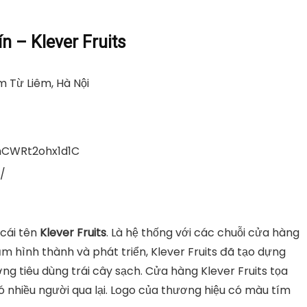
n – Klever Fruits
m Từ Liêm, Hà Nội
mCWRt2ohx1d1C
/
cái tên
Klever Fruits
. Là hệ thống với các chuỗi cửa hàng
m hình thành và phát triển, Klever Fruits đã tạo dựng
ng tiêu dùng trái cây sạch. Cửa hàng Klever Fruits tọa
 có nhiều người qua lại. Logo của thương hiệu có màu tím