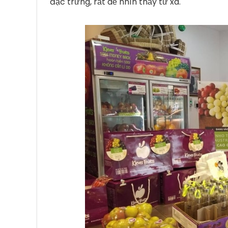
đặc trưng, ​​rất dễ nhìn thấy từ xa.