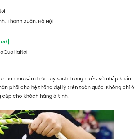
Nội
ình, Thanh Xuân, Hà Nội
ted]
oaQuaHaNoi
u cầu mua sắm trái cây sạch trong nước và nhập khẩu.
n phối cho hệ thống đại lý trên toàn quốc. Không chỉ ở
g cấp cho khách hàng ở tỉnh.