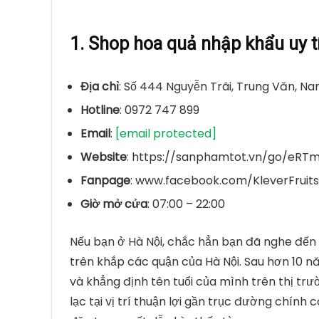
1. Shop hoa quả nhập khẩu uy tí
Địa chỉ
: Số 444 Nguyễn Trãi, Trung Văn, Na
Hotline
: 0972 747 899
Email
:
[email protected]
Website
: https://sanphamtot.vn/go/eRT
Fanpage
: www.facebook.com/KleverFruits
Giờ mở cửa
: 07:00 – 22:00
Nếu bạn ở Hà Nội, chắc hẳn bạn đã nghe đến 
trên khắp các quận của Hà Nội. Sau hơn 10 nă
và khẳng định tên tuổi của mình trên thị trườ
lạc tại vị trí thuận lợi gần trục đường chính