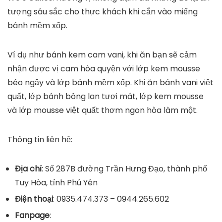
tượng sâu sắc cho thực khách khi cắn vào miếng
bánh mềm xốp.
Ví dụ như bánh kem cam vani, khi ăn bạn sẽ cảm
nhận được vị cam hòa quyện với lớp kem mousse
béo ngậy và lớp bánh mềm xốp. Khi ăn bánh vani việt
quất, lớp bánh bông lan tươi mát, lớp kem mousse
và lớp mousse việt quất thơm ngon hòa làm một.
Thông tin liên hệ:
Địa chỉ
: Số 287B đường Trần Hưng Đạo, thành phố
Tuy Hòa, tỉnh Phú Yên
Điện thoại
: 0935.474.373 – 0944.265.602
Fanpage
: