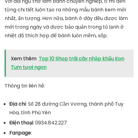
Với đội ngũ thợ làm bánh chuyên nghiệp, tỉ mỉ đến
từng chi tiết luôn tạo ra những mẫu bánh kem mới
nhất, ấn tượng. Hơn nữa, bánh ở đây đều được làm
mới trong ngày và được bảo quản trong tủ lạnh ở
nhiệt độ thích hợp để bánh luôn mềm, xốp.
Xem thêm
Top 10 Shop trái cây nhập khẩu Kon
Tum tươi ngon
Thông tin liên hệ:
Địa chỉ
: Số 28 đường Cần Vương, thành phố Tuy
Hòa, tỉnh Phú Yên
Điện thoại
: 0934.842.227
Fanpage
: