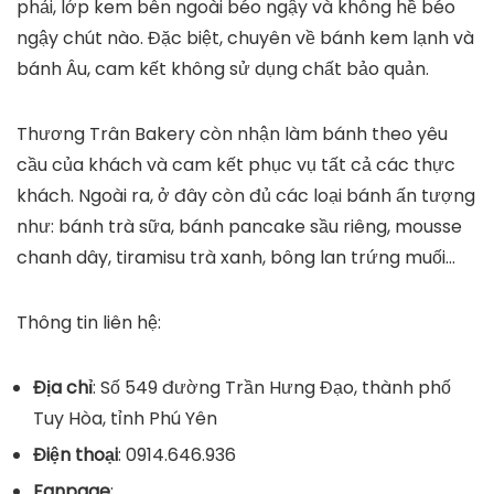
phải, lớp kem bên ngoài béo ngậy và không hề béo
ngậy chút nào. Đặc biệt, chuyên về bánh kem lạnh và
bánh Âu, cam kết không sử dụng chất bảo quản.
Thương Trân Bakery còn nhận làm bánh theo yêu
cầu của khách và cam kết phục vụ tất cả các thực
khách. Ngoài ra, ở đây còn đủ các loại bánh ấn tượng
như: bánh trà sữa, bánh pancake sầu riêng, mousse
chanh dây, tiramisu trà xanh, bông lan trứng muối…
Thông tin liên hệ:
Địa chỉ
: Số 549 đường Trần Hưng Đạo, thành phố
Tuy Hòa, tỉnh Phú Yên
Điện thoại
: 0914.646.936
Fanpage
: