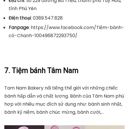
Địa chỉ
: Số 229 đường Bà Triệu, thành phố Tuy Hòa,
tỉnh Phú Yên
Điện thoại
: 0389.547.828
Fanpage
: https://www.facebook.com/Tiệm-bánh-
cô-Chanh-100496872293750/
7. Tiệm bánh Tâm Nam
Tam Nam Bakery nổi tiếng thế giới với những chiếc
bánh hấp dẫn và chất lượng. Bánh của Tâm Nam phù
hợp với nhiều mục đích sử dụng như: bánh sinh nhật,
bánh kỷ niệm, bánh chúc mừng, bánh cưới,…