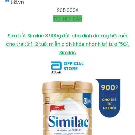
tiki.vn
265.000
₫
TỚI NƠI BÁN
Sữa bột Similac 3 900g đột phá dinh dưỡng 5G mới
cho trẻ từ 1-2 tuổi miễn dịch khỏe nhanh trí tựa "5G",
Similac