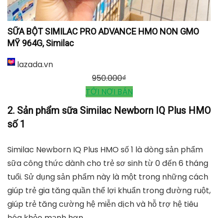
SỮA BỘT SIMILAC PRO ADVANCE HMO NON GMO
MỸ 964G, Similac
lazada.vn
950.000
₫
TỚI NƠI BÁN
2. Sản phẩm sữa Similac Newborn IQ Plus HMO
số 1
Similac Newborn IQ Plus HMO số 1 là dòng sản phẩm
sữa công thức dành cho trẻ sơ sinh từ 0 đến 6 tháng
tuổi. Sử dụng sản phẩm này là một trong những cách
giúp trẻ gia tăng quần thể lợi khuẩn trong đường ruột,
giúp trẻ tăng cường hệ miễn dịch và hỗ trợ hệ tiêu
hóa khỏe mạnh hơn.