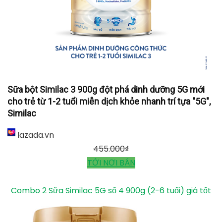
Sữa bột Similac 3 900g đột phá dinh dưỡng 5G mới
cho trẻ từ 1-2 tuổi miễn dịch khỏe nhanh trí tựa "5G",
Similac
lazada.vn
455.000
₫
TỚI NƠI BÁN
Combo 2 Sữa Similac 5G số 4 900g (2-6 tuổi) giá tốt