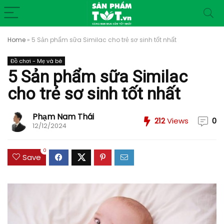
Home
»
5 Sản phẩm sữa Similac cho trẻ sơ sinh tốt nhất
Đồ chơi - Mẹ và bé
5 Sản phẩm sữa Similac
cho trẻ sơ sinh tốt nhất
Phạm Nam Thái
212
Views
0
12/12/2024
0
Save