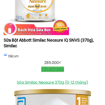
Sữa Bột Abbott Similac Neosure IQ SNVS (370g),
Similac
tiki.vn
285.000
₫
TỚI NƠI BÁN
Sữa Similac Neosure 370g (0-12 tháng)