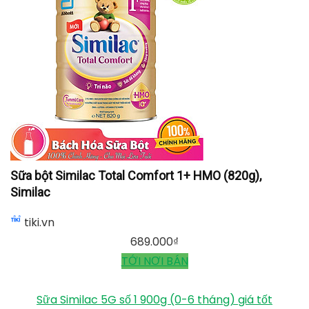
Sữa bột Similac Total Comfort 1+ HMO (820g),
Similac
tiki.vn
689.000
₫
TỚI NƠI BÁN
Sữa Similac 5G số 1 900g (0-6 tháng) giá tốt