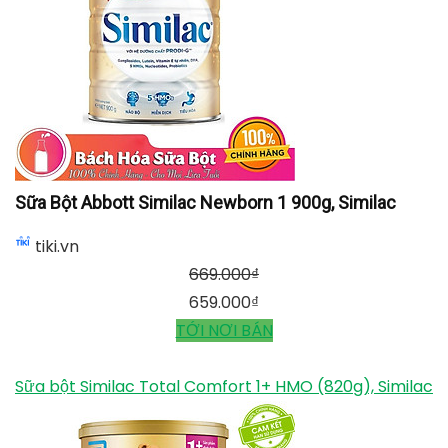
Sữa Bột Abbott Similac Newborn 1 900g, Similac
tiki.vn
669.000
₫
659.000
₫
TỚI NƠI BÁN
Sữa bột Similac Total Comfort 1+ HMO (820g), Similac