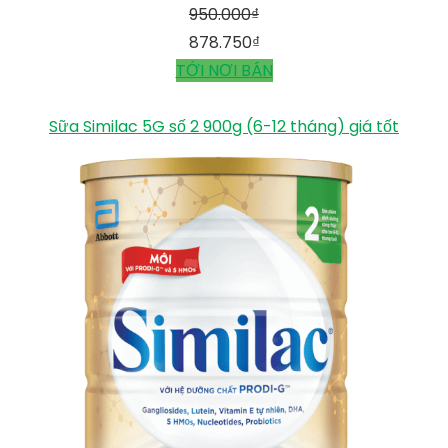
950.000
₫
878.750
₫
TỚI NƠI BÁN
Sữa Similac 5G số 2 900g (6-12 tháng) giá tốt