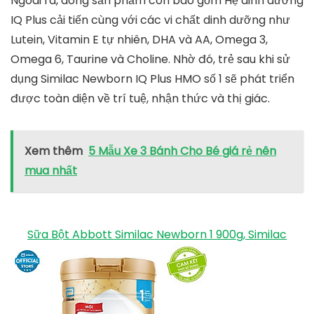
Ngoài ra, dòng sản phẩm còn bao gồm Hệ dinh dưỡng
IQ Plus cải tiến cùng với các vi chất dinh dưỡng như
Lutein, Vitamin E tự nhiên, DHA và AA, Omega 3,
Omega 6, Taurine và Choline. Nhờ đó, trẻ sau khi sử
dụng Similac Newborn IQ Plus HMO số 1 sẽ phát triển
được toàn diện về trí tuệ, nhận thức và thị giác.
Xem thêm
5 Mẫu Xe 3 Bánh Cho Bé giá rẻ nên
mua nhất
Sữa Bột Abbott Similac Newborn 1 900g, Similac