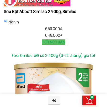
Sữa Bột Abbott Similac 2 900g, Similac
tiki.vn
659.000
₫
649.000
₫
TỚI NƠI BÁN
Sữa Similac 5G số 2 400g (6-12 tháng) giá tốt
0