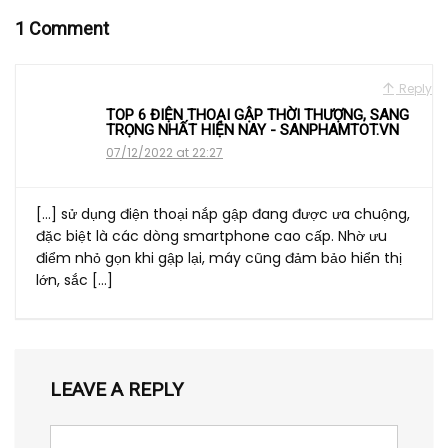
1 Comment
Reply
TOP 6 ĐIỆN THOẠI GẬP THỜI THƯỢNG, SANG
TRỌNG NHẤT HIỆN NAY - SANPHAMTOT.VN
07/12/2022 at 22:27
[…] sử dụng điện thoại nắp gập đang được ưa chuộng,
đặc biệt là các dòng smartphone cao cấp. Nhờ ưu
điểm nhỏ gọn khi gập lại, máy cũng đảm bảo hiển thị
lớn, sắc […]
LEAVE A REPLY