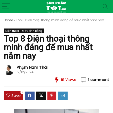
Home
»
Top 8 Điện thoại thông minh đáng để mua nhất năm nay
Điện thoại - Máy tính bảng
Top 8 Điện thoại thông
minh đáng để mua nhất
năm nay
Phạm Nam Thái
12/12/2024
51
Views
1 comment
0
Save