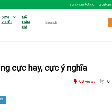
sanphamtot.danhgia@gm
DỊCH
MÃ
VỤ TỐT
GIẢM
GIÁ
ng cực hay, cực ý nghĩa
66
Views
0