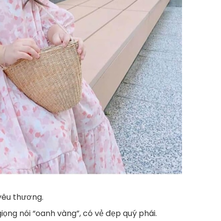
yêu thương.
ọng nói “oanh vàng”, có vẻ đẹp quý phái.