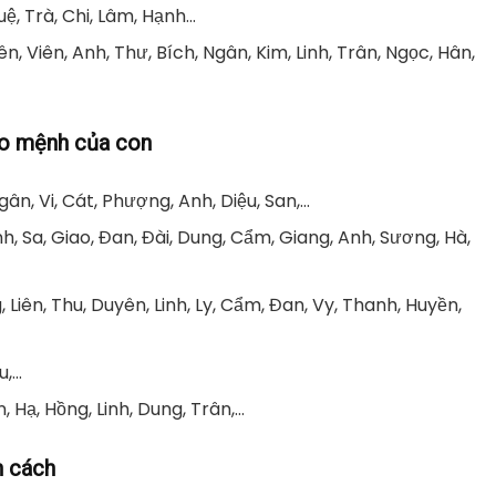
ệ, Trà, Chi, Lâm, Hạnh…
, Viên, Anh, Thư, Bích, Ngân, Kim, Linh, Trân, Ngọc, Hân,
eo mệnh của con
ân, Vi, Cát, Phượng, Anh, Diệu, San,…
ình, Sa, Giao, Đan, Đài, Dung, Cẩm, Giang, Anh, Sương, Hà,
Liên, Thu, Duyên, Linh, Ly, Cẩm, Đan, Vy, Thanh, Huyền,
u,…
, Hạ, Hồng, Linh, Dung, Trân,…
h cách