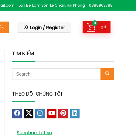
ail.com
Lán Bè, Lam Sơn, Lê Chân, Hải Phòng
0888903788
0
Login / Register
0
₫
TÌM KIẾM
THEO DÕI CHÚNG TÔI
Sanphamtot.vn