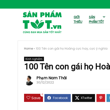
GIỚI
SẢN
THIỆU
PHẨM TỐT
Home
»
100 Tên con gái họ Hoàng cực hay, cực ý nghĩa
Kinh nghiệm
100 Tên con gái họ Hoà
Phạm Nam Thái
30/12/2022
0
Save