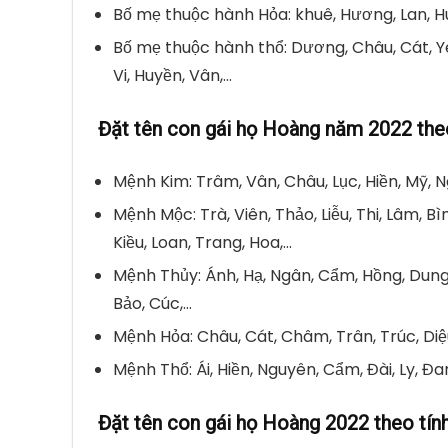
Bố mẹ thuộc hành Hỏa: khuê, Hương, Lan, Hu
Bố mẹ thuộc hành thổ: Dương, Châu, Cát, Yên
Vi, Huyền, Vân,…
Đặt tên con gái họ Hoàng năm 2022 th
Mệnh Kim: Trâm, Vân, Châu, Lục, Hiền, Mỹ, Ng
Mệnh Mộc: Trà, Viên, Thảo, Liễu, Thi, Lâm, B
Kiều, Loan, Trang, Hoa,…
Mệnh Thủy: Ánh, Hạ, Ngân, Cẩm, Hồng, Dung, 
Bảo, Cúc,…
Mệnh Hỏa: Châu, Cát, Châm, Trân, Trúc, Diệ
Mệnh Thổ: Ái, Hiền, Nguyên, Cẩm, Đài, Ly, Đan
Đặt tên con gái họ Hoàng 2022 theo tín