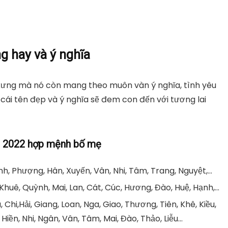
g hay và ý nghĩa
 xưng mà nó còn mang theo muôn vàn ý nghĩa, tình yêu
ái tên đẹp và ý nghĩa sẽ đem con đến với tương lai
ăm 2022 hợp mệnh bố mẹ
inh, Phượng, Hân, Xuyến, Vân, Nhi, Tâm, Trang, Nguyệt,…
Khuê, Quỳnh, Mai, Lan, Cát, Cúc, Hương, Đào, Huệ, Hạnh,…
Chi,Hải, Giang, Loan, Nga, Giao, Thương, Tiên, Khê, Kiều,
 Hiền, Nhi, Ngân, Vân, Tâm, Mai, Đào, Thảo, Liễu…