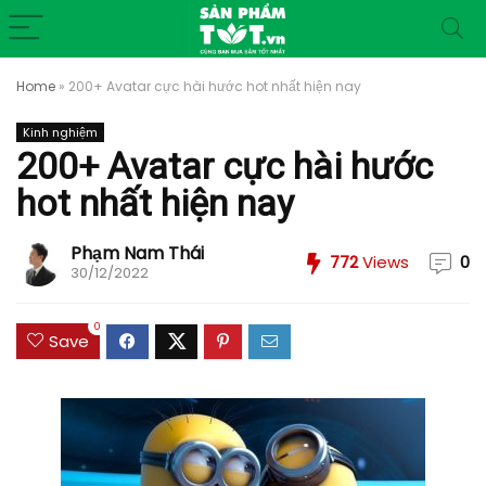
Home
»
200+ Avatar cực hài hước hot nhất hiện nay
Kinh nghiệm
200+ Avatar cực hài hước
hot nhất hiện nay
Phạm Nam Thái
772
Views
0
30/12/2022
0
Save