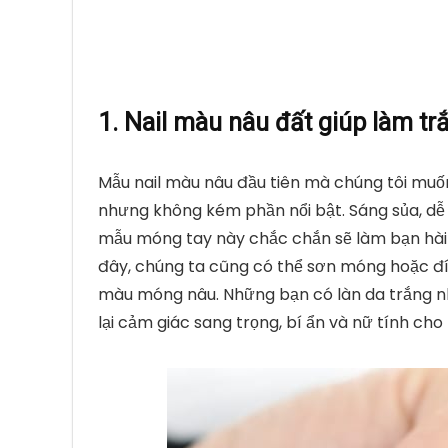
1. Nail màu nâu đất giúp làm tr
Mẫu nail màu nâu đầu tiên mà chúng tôi muốn
nhưng không kém phần nổi bật. Sáng sủa, dễ
mẫu móng tay này chắc chắn sẽ làm bạn hài 
đây, chúng ta cũng có thể sơn móng hoặc đ
màu móng nâu. Những bạn có làn da trắng nhấ
lại cảm giác sang trọng, bí ẩn và nữ tính cho