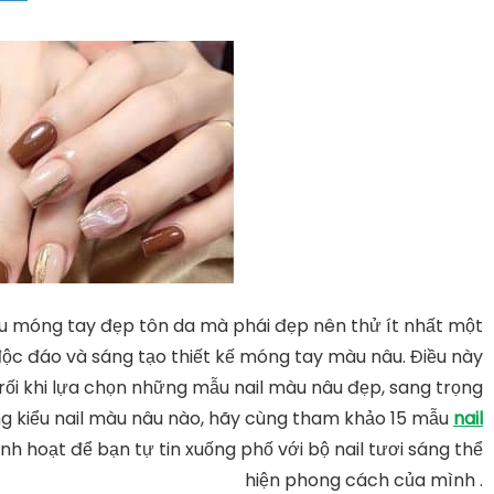
 móng tay đẹp tôn da mà phái đẹp nên thử ít nhất một
 độc đáo và sáng tạo thiết kế móng tay màu nâu. Điều này
 rối khi lựa chọn những mẫu nail màu nâu đẹp, sang trọng
ng kiểu nail màu nâu nào, hãy cùng tham khảo 15 mẫu
nail
 hoạt để bạn tự tin xuống phố với bộ nail tươi sáng thể
hiện phong cách của mình .