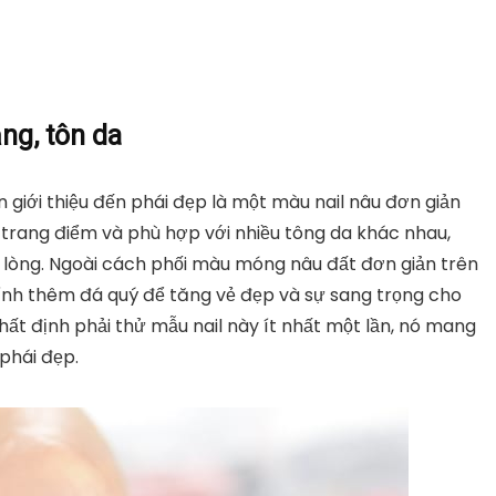
ắng, tôn da
 giới thiệu đến phái đẹp là một màu nail nâu đơn giản
 trang điểm và phù hợp với nhiều tông da khác nhau,
lòng. Ngoài cách phối màu móng nâu đất đơn giản trên
ính thêm đá quý để tăng vẻ đẹp và sự sang trọng cho
t định phải thử mẫu nail này ít nhất một lần, nó mang
 phái đẹp.