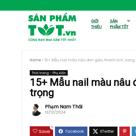
GIỚI
SẢN
THIỆU
PHẨM TỐT
Home
»
15+ Mẫu nail màu nâu đơn giản, thanh lịch, sang 
Thời trang - Phụ kiện
15+ Mẫu nail màu nâu đ
trọng
Phạm Nam Thái
13/12/2024
0
Save