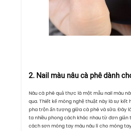
2. Nail màu nâu cà phê dành ch
Nâu cà phê quả thực là một mẫu nail màu n
qua. Thiết kế móng nghệ thuật này là sự kết
pha trộn ấn tượng giữa cà phê và sữa. Đây 
ta nhiều phong cách khác nhau từ đơn giản th
cách sơn móng tay màu nâu lì cho móng tay 