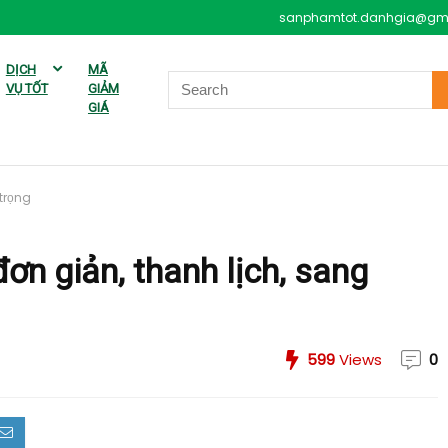
sanphamtot.danhgia@gm
DỊCH
MÃ
VỤ TỐT
GIẢM
GIÁ
trọng
ơn giản, thanh lịch, sang
599
Views
0