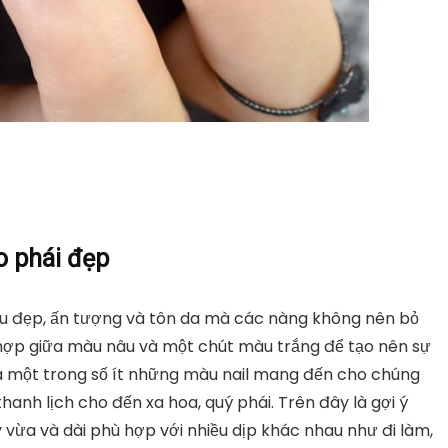
o phái đẹp
âu đẹp, ấn tượng và tôn da mà các nàng không nên bỏ
 hợp giữa màu nâu và một chút màu trắng để tạo nên sự
là một trong số ít những màu nail mang đến cho chúng
anh lịch cho đến xa hoa, quý phái. Trên đây là gợi ý
vừa và dài phù hợp với nhiều dịp khác nhau như đi làm,