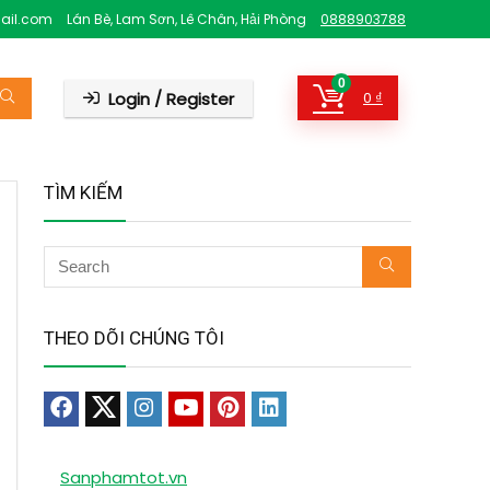
ail.com
Lán Bè, Lam Sơn, Lê Chân, Hải Phòng
0888903788
0
Login / Register
0
₫
TÌM KIẾM
THEO DÕI CHÚNG TÔI
Sanphamtot.vn