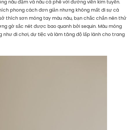
ông nâu đậm và nâu cà phê với đường viền kim tuyến.
hích phong cách đơn giản nhưng không mất đi sự cá
ó sở thích sơn móng tay màu nâu, bạn chắc chắn nên thử
ờng gờ sắc nét được bao quanh bởi sequin. Màu móng
như đi chơi, dự tiệc và làm tăng độ lấp lánh cho trang