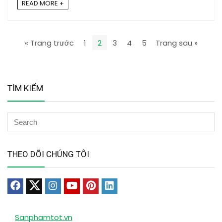
READ MORE +
« Trang trước
1
2
3
4
5
Trang sau »
TÌM KIẾM
THEO DÕI CHÚNG TÔI
Sanphamtot.vn