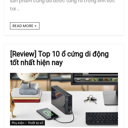
sản phẩm cũng đã được tung ra trong lĩnh vực
tai ...
READ MORE +
[Review] Top 10 ổ cứng di động
tốt nhất hiện nay
Phụ kiện - Thiết bị số