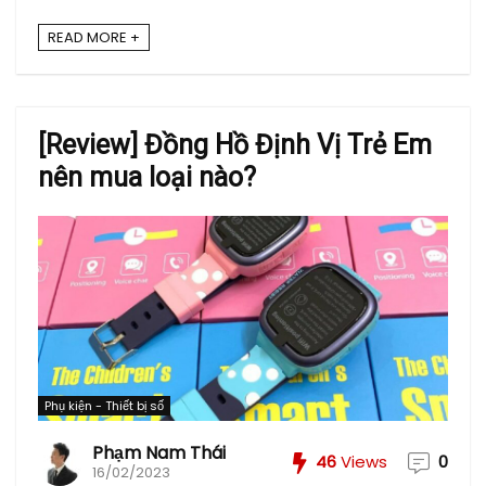
READ MORE +
[Review] Đồng Hồ Định Vị Trẻ Em
nên mua loại nào?
Phụ kiện - Thiết bị số
Phạm Nam Thái
46
Views
0
16/02/2023